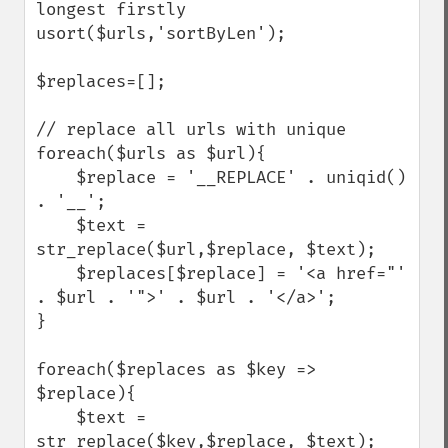
longest firstly

usort($urls,'sortByLen');

$replaces=[];

// replace all urls with unique

foreach($urls as $url){

    $replace = '__REPLACE' . uniqid() 
. '__';     

    $text = 
str_replace($url,$replace, $text);

    $replaces[$replace] = '<a href="' 
. $url . '">' . $url . '</a>';

}

foreach($replaces as $key => 
$replace){

    $text = 
str_replace($key,$replace, $text);
