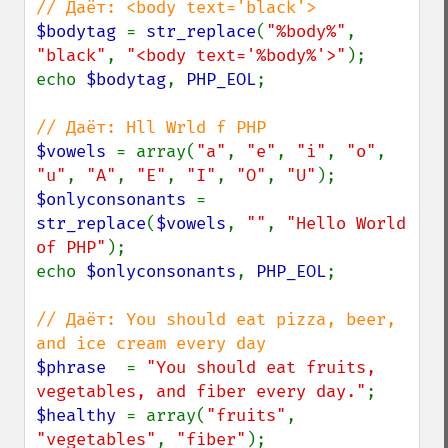
$bodytag 
= 
str_replace
(
"%body%"
, 
"black"
, 
"<body text='%body%'>"
);

echo 
$bodytag
, 
PHP_EOL
;

$vowels 
= array(
"a"
, 
"e"
, 
"i"
, 
"o"
, 
"u"
, 
"A"
, 
"E"
, 
"I"
, 
"O"
, 
"U"
$onlyconsonants 
= 
str_replace
(
$vowels
, 
""
, 
"Hello World 
of PHP"
);

echo 
$onlyconsonants
, 
PHP_EOL
;

// Даёт: You should eat pizza, beer, 
$phrase  
= 
"You should eat fruits, 
vegetables, and fiber every day."
$healthy 
= array(
"fruits"
, 
"vegetables"
, 
"fiber"