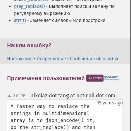
preg_replace()
- Выполняет поиск и замену по
регулярному выражению
strtr()
- Заменяет символы или подстроки
Нашли ошибку?
Инструкция
•
Исправление
•
Сообщение об ошибке
＋
Примечания пользователей
Добавить
33 notes
nikolaz dot tang at hotmail dot com
274
¶
up
down
15 years ago
A faster way to replace the 
strings in multidimensional 
array is to json_encode() it, 
do the str_replace() and then 