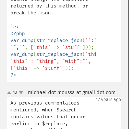
returned by this method, or 
break the json.

<?php

var_dump
(
str_replace_json
(
'":"'
, 
'","'
, [
'this' 
=> 
'stuff'
var_dump
(
str_replace_json
(
'this":"'
, 
'this" : "thing", "with":"'
, 
[
'this' 
=> 
'stuff'
?>
michael dot moussa at gmail dot com
12
¶
up
down
17 years ago
As previous commentators 
mentioned, when $search 
contains values that occur 
earlier in $replace, 