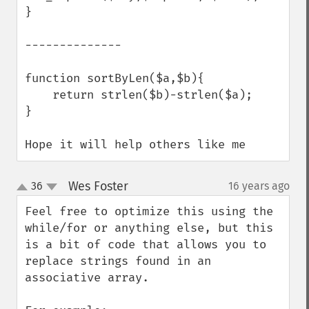
}

--------------

function sortByLen($a,$b){

    return strlen($b)-strlen($a);

}

Hope it will help others like me
Wes Foster
36
16 years ago
¶
up
down
Feel free to optimize this using the 
while/for or anything else, but this 
is a bit of code that allows you to 
replace strings found in an 
associative array.
