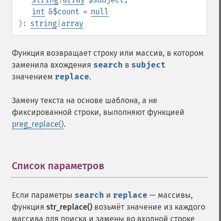
int
&$count
=
null
):
string
|
array
Функция возвращает строку или массив, в котором
заменила вхождения
search
в
subject
значением
replace
.
Замену текста на основе шаблона, а не
фиксированной строки, выполняют функцией
preg_replace()
.
Список параметров
¶
Если параметры
search
и
replace
— массивы,
функция
str_replace()
возьмёт значение из каждого
массива для поиска и замены во входной строке