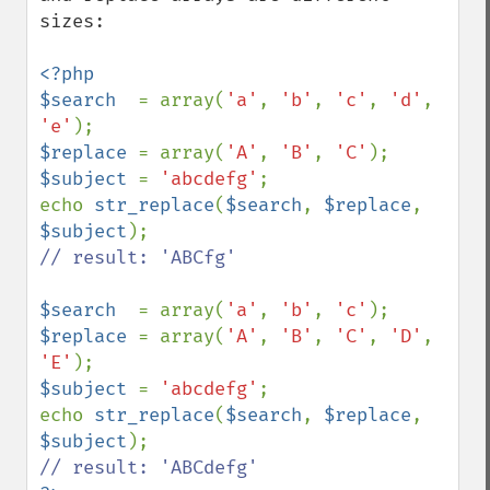
sizes:

<?php

$search  
= array(
'a'
, 
'b'
, 
'c'
, 
'd'
, 
'e'
$replace 
= array(
'A'
, 
'B'
, 
'C'
$subject 
= 
'abcdefg'
;

echo 
str_replace
(
$search
, 
$replace
, 
$subject
// result: 'ABCfg'

$search  
= array(
'a'
, 
'b'
, 
'c'
$replace 
= array(
'A'
, 
'B'
, 
'C'
, 
'D'
, 
'E'
$subject 
= 
'abcdefg'
;

echo 
str_replace
(
$search
, 
$replace
, 
$subject