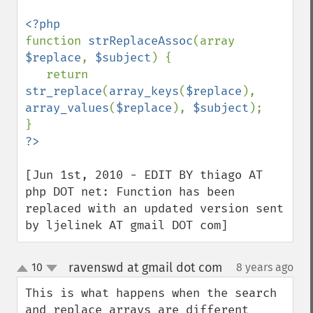
function 
strReplaceAssoc
(array 
$replace
, 
$subject
) {

   return 
str_replace
(
array_keys
(
$replace
), 
array_values
(
$replace
), 
$subject
);    

[Jun 1st, 2010 - EDIT BY thiago AT 
php DOT net: Function has been 
replaced with an updated version sent 
by ljelinek AT gmail DOT com]
ravenswd at gmail dot com
10
8 years ago
¶
up
down
This is what happens when the search 
and replace arrays are different 