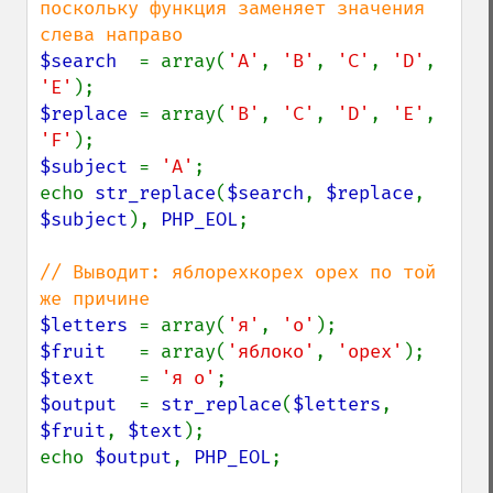
поскольку функция заменяет значения 
$search  
= array(
'A'
, 
'B'
, 
'C'
, 
'D'
, 
'E'
$replace 
= array(
'B'
, 
'C'
, 
'D'
, 
'E'
, 
'F'
$subject 
= 
'A'
;

echo 
str_replace
(
$search
, 
$replace
, 
$subject
), 
PHP_EOL
;

// Выводит: яблорехкорех орех по той 
$letters 
= array(
'я'
, 
'о'
$fruit   
= array(
'яблоко'
, 
'орех'
$text    
= 
'я о'
$output  
= 
str_replace
(
$letters
, 
$fruit
, 
$text
);

echo 
$output
, 
PHP_EOL
;
