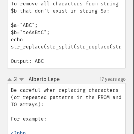
To remove all characters from string 
$b that don't exist in string $a:

$a="ABC";

$b="teAsBtC";

echo 
str_replace(str_split(str_replace(str_spl
Output: ABC
Alberto Lepe
51
17 years ago
¶
up
down
Be careful when replacing characters 
(or repeated patterns in the FROM and 
TO arrays):

For example:

<?php
