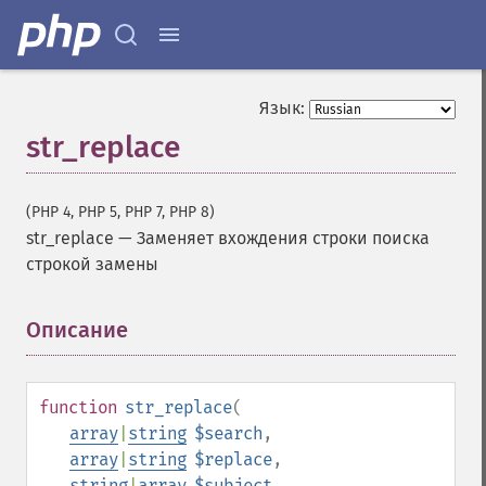
Язык:
str_replace
(PHP 4, PHP 5, PHP 7, PHP 8)
str_replace
—
Заменяет вхождения строки поиска
строкой замены
Описание
¶
function
str_replace
(
array
|
string
$search
,
array
|
string
$replace
,
string
|
array
$subject
,