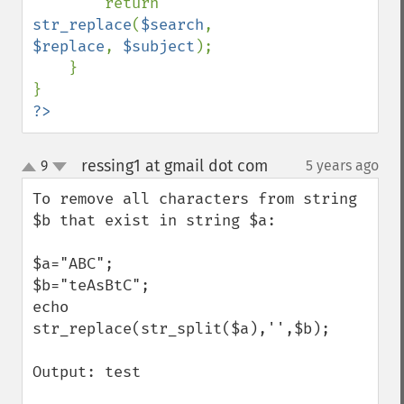
        return 
str_replace
(
$search
, 
$replace
, 
$subject
);

    }

?>
ressing1 at gmail dot com
9
5 years ago
¶
up
down
To remove all characters from string 
$b that exist in string $a:

$a="ABC";

$b="teAsBtC";

echo 
str_replace(str_split($a),'',$b); 

Output: test
