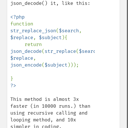
json_decode() it, like this:

function 
str_replace_json
(
$search
, 
$replace
, 
$subject
){

     return 
json_decode
(
str_replace
(
$search
, 
$replace
,  
json_encode
(
$subject
)));

This method is almost 3x 
faster (in 10000 runs.) than 
using recursive calling and 
looping method, and 10x 
simpler in coding.
