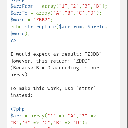
$arrFrom 
= array(
"1"
,
"2"
,
"3"
,
"B"
$arrTo 
= array(
"A"
,
"B"
,
"C"
,
"D"
$word 
= 
"ZBB2"
;

echo 
str_replace
(
$arrFrom
, 
$arrTo
, 
$word
I would expect as result: "ZDDB"

However, this return: "ZDDD"

(Because B = D according to our 
array)

To make this work, use "strtr" 
instead:

<?php

$arr 
= array(
"1" 
=> 
"A"
,
"2" 
=> 
"B"
,
"3" 
=> 
"C"
,
"B" 
=> 
"D"