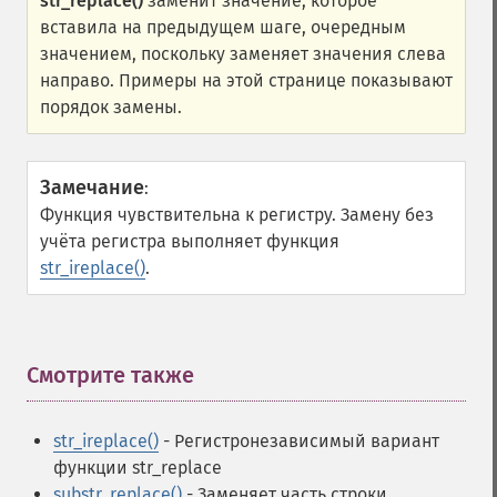
str_replace()
заменит значение, которое
вставила на предыдущем шаге, очередным
значением, поскольку заменяет значения слева
направо. Примеры на этой странице показывают
порядок замены.
Замечание
:
Функция чувствительна к регистру. Замену без
учёта регистра выполняет функция
str_ireplace()
.
Смотрите также
¶
str_ireplace()
- Регистронезависимый вариант
функции str_replace
substr_replace()
- Заменяет часть строки