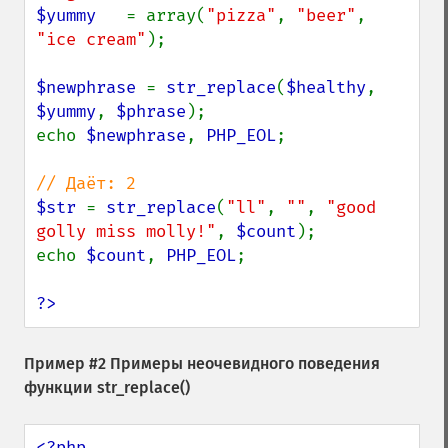
$yummy   
= array(
"pizza"
, 
"beer"
, 
"ice cream"
);

$newphrase 
= 
str_replace
(
$healthy
, 
$yummy
, 
$phrase
);

echo 
$newphrase
, 
PHP_EOL
;

$str 
= 
str_replace
(
"ll"
, 
""
, 
"good 
golly miss molly!"
, 
$count
);

echo 
$count
, 
PHP_EOL
;

?>
Пример #2 Примеры неочевидного поведения
функции
str_replace()
<?php
