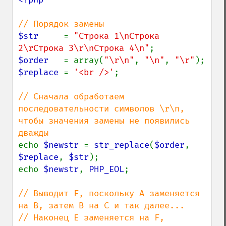
$str     
= 
"Строка 1\nСтрока 
2\rСтрока 3\r\nСтрока 4\n"
$order   
= array(
"\r\n"
, 
"\n"
, 
"\r"
$replace 
= 
'<br />'
;

// Сначала обработаем 
последовательности символов \r\n, 
чтобы значения замены не появились 
echo 
$newstr 
= 
str_replace
(
$order
, 
$replace
, 
$str
);

echo 
$newstr
, 
PHP_EOL
;

// Выводит F, поскольку A заменяется 
на B, затем B на C и так далее...

// Наконец E заменяется на F, 