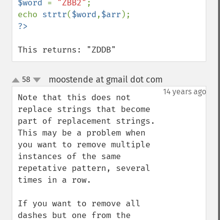
$word 
= 
"ZBB2"
;

echo 
strtr
(
$word
,
$arr
This returns: "ZDDB"
moostende at gmail dot com
58
¶
up
down
14 years ago
Note that this does not 
replace strings that become 
part of replacement strings. 
This may be a problem when 
you want to remove multiple 
instances of the same 
repetative pattern, several 
times in a row.

If you want to remove all 
dashes but one from the 