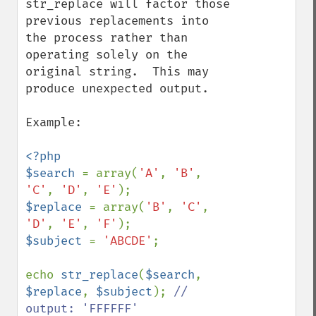
str_replace will factor those 
previous replacements into 
the process rather than 
operating solely on the 
original string.  This may 
produce unexpected output.

Example:

<?php

$search 
= array(
'A'
, 
'B'
, 
'C'
, 
'D'
, 
'E'
$replace 
= array(
'B'
, 
'C'
, 
'D'
, 
'E'
, 
'F'
$subject 
= 
'ABCDE'
;

echo 
str_replace
(
$search
, 
$replace
, 
$subject
); 
// 