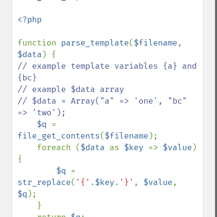
<?php

function 
parse_template
(
$filename
, 
$data
// example template variables {a} and 
{bc}

// example $data array

// $data = Array("a" => 'one', "bc" 
=> 'two');

$q 
= 
file_get_contents
(
$filename
);

    foreach (
$data 
as 
$key 
=> 
$value
) 
{

$q 
= 
str_replace
(
'{'
.
$key
.
'}'
, 
$value
, 
$q
);

    }
