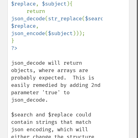
$replace
, 
$subject
){

     return 
json_decode
(
str_replace
(
$search
, 
$replace
,  
json_encode
(
$subject
)));

?>
json_decode will return 
objects, where arrays are 
probably expected.  This is 
easily remedied by adding 2nd 
parameter 'true' to 
json_decode.

$search and $replace could 
contain strings that match 
json encoding, which will 
either change the structure 