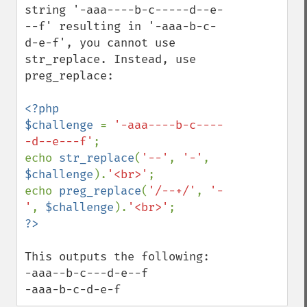
string '-aaa----b-c-----d--e-
--f' resulting in '-aaa-b-c-
d-e-f', you cannot use 
str_replace. Instead, use 
preg_replace:

<?php

$challenge 
= 
'-aaa----b-c----
-d--e---f'
;

echo 
str_replace
(
'--'
, 
'-'
, 
$challenge
).
'<br>'
;

echo 
preg_replace
(
'/--+/'
, 
'-
'
, 
$challenge
).
'<br>'
This outputs the following:

-aaa--b-c---d-e--f

-aaa-b-c-d-e-f