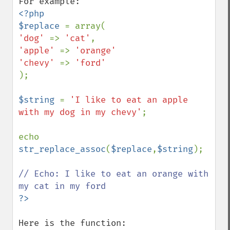
<?php

$replace 
'dog' 
=> 
'cat'
'apple' 
=> 
'orange'

'chevy' 
=> 
);

$string 
= 
'I like to eat an apple 
with my dog in my chevy'
;

echo 
str_replace_assoc
(
$replace
,
$string
);

// Echo: I like to eat an orange with 
Here is the function:
