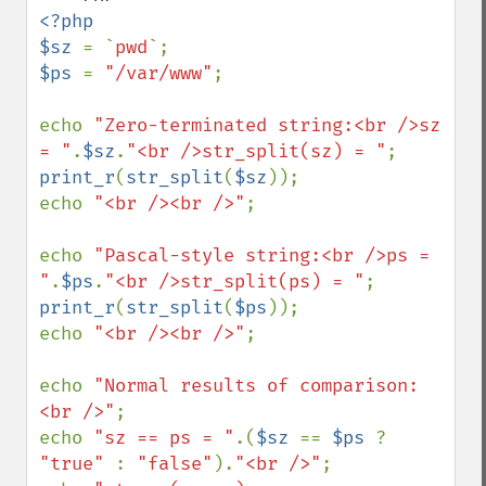
<?php

$sz 
= `
pwd
$ps 
= 
"/var/www"
;

echo 
"Zero-terminated string:<br />sz 
= "
.
$sz
.
"<br />str_split(sz) = "
; 
print_r
(
str_split
(
$sz
));

echo 
"<br /><br />"
;

echo 
"Pascal-style string:<br />ps = 
"
.
$ps
.
"<br />str_split(ps) = "
; 
print_r
(
str_split
(
$ps
));

echo 
"<br /><br />"
;

echo 
"Normal results of comparison:
<br />"
;

echo 
"sz == ps = "
.(
$sz 
== 
$ps 
? 
"true" 
: 
"false"
).
"<br />"
;
