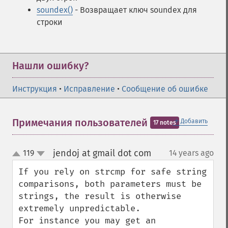
soundex()
- Возвращает ключ soundex для
строки
Нашли ошибку?
Инструкция
•
Исправление
•
Сообщение об ошибке
＋
Примечания пользователей
Добавить
17 notes
jendoj at gmail dot com
119
14 years ago
¶
up
down
If you rely on strcmp for safe string 
comparisons, both parameters must be 
strings, the result is otherwise 
extremely unpredictable.

For instance you may get an 