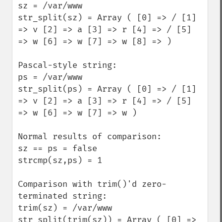
sz = /var/www 

str_split(sz) = Array ( [0] => / [1] 
=> v [2] => a [3] => r [4] => / [5] 
=> w [6] => w [7] => w [8] => ) 

Pascal-style string:

ps = /var/www

str_split(ps) = Array ( [0] => / [1] 
=> v [2] => a [3] => r [4] => / [5] 
=> w [6] => w [7] => w ) 

Normal results of comparison:

sz == ps = false

strcmp(sz,ps) = 1

Comparison with trim()'d zero-
terminated string:

trim(sz) = /var/www

str_split(trim(sz)) = Array ( [0] => 