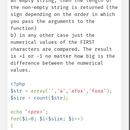
an empty string, then the length of 
the non-empty string is returned (the 
sign depending on the order in which 
you pass the arguments to the 
function)

b) in any other case just the 
numerical values of the FIRST 
characters are compared. The result 
is +1 or -1 no matter how big is the 
difference between the numerical 
values. 

<?php

$str 
= array(
''
,
'a'
,
'afox'
,
'foxa'
$size 
= 
count
(
$str
);

echo 
'<pre>'
;

for(
$i
=
0
; 
$i
<
$size
; 
$i
++)

{
