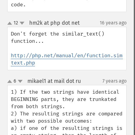
code.
hm2k at php dot net
12
16 years ago
¶
up
down
Don't forget the similar_text() 
function...

http://php.net/manual/en/function.similar
text.php
mikael1 at mail dot ru
6
7 years ago
¶
up
down
1) If the two strings have identical 
BEGINNING parts, they are trunkated 
from both strings.

2) The resulting strings are compared 
with two possible outcomes:

a) if one of the resulting strings is 