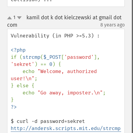
kamil dot k dot kielczewski at gmail dot
1
up
down
com
8 years ago
¶
Vulnerability (in PHP >=5.3) :

if (
strcmp
(
$_POST
[
'password'
], 
'sekret'
) == 
0
) {

    echo 
"Welcome, authorized 
user!\n"
;

} else {

    echo 
"Go away, imposter.\n"
;

$ curl -d password=sekret 
http://andersk.scripts.mit.edu/strcmp.php