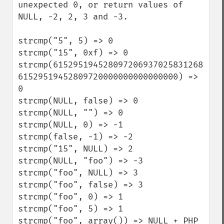
unexpected 0, or return values of 
NULL, -2, 2, 3 and -3.

strcmp("5", 5) => 0

strcmp("15", 0xf) => 0

strcmp(61529519452809720693702583126814, 
61529519452809720000000000000000) => 
0

strcmp(NULL, false) => 0

strcmp(NULL, "") => 0

strcmp(NULL, 0) => -1

strcmp(false, -1) => -2

strcmp("15", NULL) => 2

strcmp(NULL, "foo") => -3

strcmp("foo", NULL) => 3

strcmp("foo", false) => 3

strcmp("foo", 0) => 1

strcmp("foo", 5) => 1

strcmp("foo", array()) => NULL + PHP 