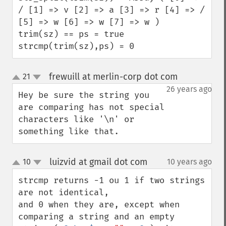
/ [1] => v [2] => a [3] => r [4] => / 
[5] => w [6] => w [7] => w ) 

trim(sz) == ps = true

strcmp(trim(sz),ps) = 0
frewuill at merlin-corp dot com
21
¶
up
down
26 years ago
Hey be sure the string you 
are comparing has not special 
characters like '\n' or 
something like that.
luizvid at gmail dot com
10
10 years ago
¶
up
down
strcmp returns -1 ou 1 if two strings 
are not identical, 

and 0 when they are, except when 
comparing a string and an empty 