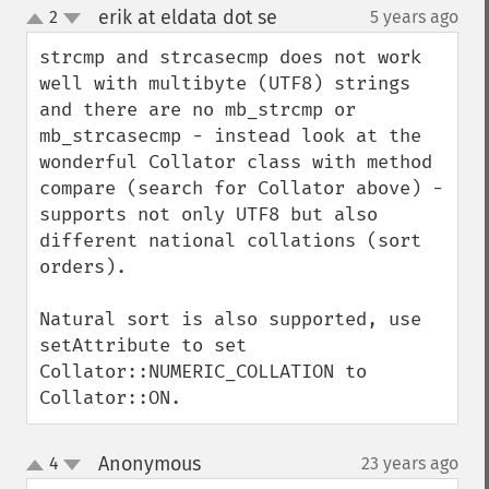
erik at eldata dot se
2
5 years ago
¶
up
down
strcmp and strcasecmp does not work 
well with multibyte (UTF8) strings 
and there are no mb_strcmp or 
mb_strcasecmp - instead look at the 
wonderful Collator class with method 
compare (search for Collator above) - 
supports not only UTF8 but also 
different national collations (sort 
orders).

Natural sort is also supported, use 
setAttribute to set 
Collator::NUMERIC_COLLATION to 
Collator::ON.
Anonymous
4
23 years ago
¶
up
down