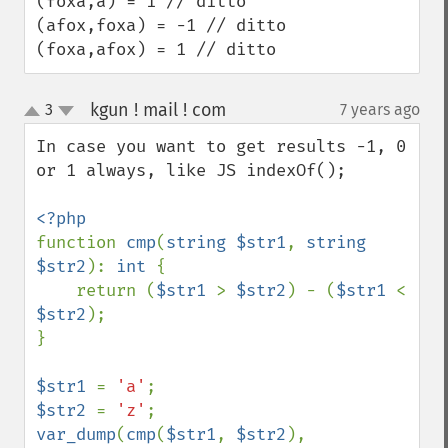
(foxa,a) = 1 // ditto

(afox,foxa) = -1 // ditto

(foxa,afox) = 1 // ditto
kgun ! mail ! com
3
7 years ago
¶
up
down
In case you want to get results -1, 0 
or 1 always, like JS indexOf();

function 
cmp
(
string $str1
, 
string 
$str2
): 
int 
{

    return (
$str1 
> 
$str2
) - (
$str1 
< 
$str2
);

}

$str1 
= 
'a'
$str2 
= 
'z'
var_dump
(
cmp
(
$str1
, 
$str2
), 