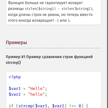
Функция больше не гарантирует возврат
разницы
,
strlen($string1) - strlen($string2)
когда длины строк не равны, но теперь вместо
этого иногда возвращает
или
.
-1
1
Примеры
¶
Пример #1 Пример сравнения строк функцией
strcmp()
<?php

$var1 
= 
"Hello"
$var2 
= 
"hello"
;

if (
strcmp
(
$var1
, 
$var2
) !== 
0
) {
