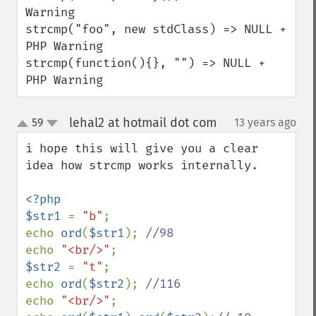
Warning

strcmp("foo", new stdClass) => NULL + 
PHP Warning

strcmp(function(){}, "") => NULL + 
PHP Warning
lehal2 at hotmail dot com
59
13 years ago
¶
up
down
i hope this will give you a clear 
idea how strcmp works internally.

<?php

$str1 
= 
"b"
;

echo 
ord
(
$str1
); 
echo 
"<br/>"
$str2 
= 
"t"
;

echo 
ord
(
$str2
); 
echo 
"<br/>"
;
