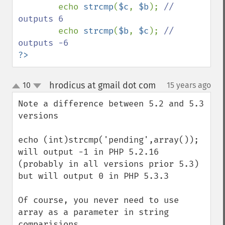
echo 
strcmp
(
$c
, 
$b
); 
// 
outputs 6

echo 
strcmp
(
$b
, 
$c
); 
// 
?>
hrodicus at gmail dot com
10
15 years ago
¶
up
down
Note a difference between 5.2 and 5.3 
versions

echo (int)strcmp('pending',array());

will output -1 in PHP 5.2.16 
(probably in all versions prior 5.3)

but will output 0 in PHP 5.3.3

Of course, you never need to use 
array as a parameter in string 
comparisions.