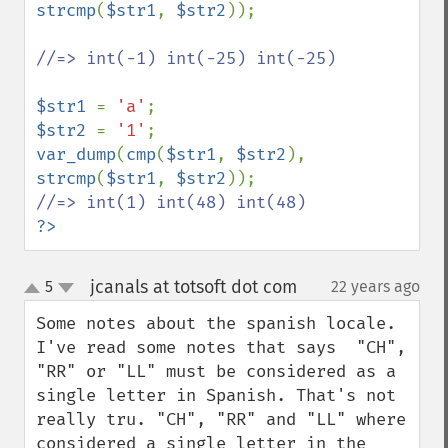
strcmp
(
$str1
, 
$str2
));

//=> int(-1) int(-25) int(-25)

$str1 
= 
'a'
$str2 
= 
'1'
var_dump
(
cmp
(
$str1
, 
$str2
), 
strcmp
(
$str1
, 
$str2
?>
jcanals at totsoft dot com
5
22 years ago
¶
up
down
Some notes about the spanish locale. 
I've read some notes that says  "CH", 
"RR" or "LL" must be considered as a 
single letter in Spanish. That's not 
really tru. "CH", "RR" and "LL" where 
considered a single letter in the 