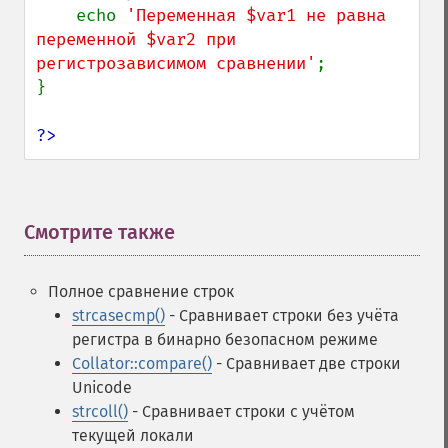
    echo 
'Переменная $var1 не равна 
переменной $var2 при 
регистрозависимом сравнении'
;

}

?>
Смотрите также
¶
Полное сравнение строк
strcasecmp()
- Сравнивает строки без учёта
регистра в бинарно безопасном режиме
Collator::compare()
- Сравнивает две строки
Unicode
strcoll()
- Сравнивает строки с учётом
текущей локали