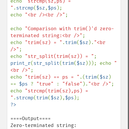
echo 
"strcmp(sz,ps) = 
"
.
strcmp
(
$sz
,
$ps
);

echo 
"<br /><br />"
;

echo 
"Comparison with trim()'d zero-
terminated string:<br />"
;

echo 
"trim(sz) = "
.
trim
(
$sz
).
"<br 
/>"
;

echo 
"str_split(trim(sz)) = "
; 
print_r
(
str_split
(
trim
(
$sz
))); echo 
"
<br />"
;

echo 
"trim(sz) == ps = "
.(
trim
(
$sz
) 
== 
$ps 
? 
"true" 
: 
"false"
).
"<br />"
;

echo 
"strcmp(trim(sz),ps) = 
"
.
strcmp
(
trim
(
$sz
),
$ps
====Output====

Zero-terminated string:
