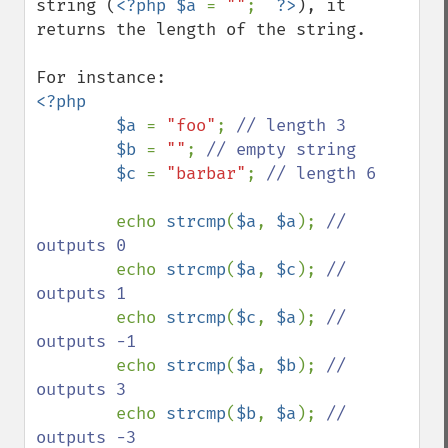
string (
<?php $a 
= 
""
;  
?>
), it 
returns the length of the string.

<?php

        $a 
= 
"foo"
; 
// length 3

$b 
= 
""
; 
// empty string

$c 
= 
"barbar"
; 
// length 6

echo 
strcmp
(
$a
, 
$a
); 
// 
outputs 0

echo 
strcmp
(
$a
, 
$c
); 
// 
outputs 1

echo 
strcmp
(
$c
, 
$a
); 
// 
outputs -1

echo 
strcmp
(
$a
, 
$b
); 
// 
outputs 3

echo 
strcmp
(
$b
, 
$a
); 
// 
outputs -3
