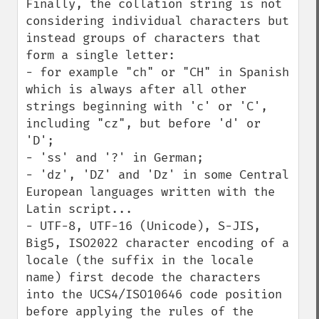
Finally, the collation string is not 
considering individual characters but 
instead groups of characters that 
form a single letter:

- for example "ch" or "CH" in Spanish 
which is always after all other 
strings beginning with 'c' or 'C', 
including "cz", but before 'd' or 
'D';

- 'ss' and '?' in German;

- 'dz', 'DZ' and 'Dz' in some Central 
European languages written with the 
Latin script...

- UTF-8, UTF-16 (Unicode), S-JIS, 
Big5, ISO2022 character encoding of a 
locale (the suffix in the locale 
name) first decode the characters 
into the UCS4/ISO10646 code position 
before applying the rules of the 