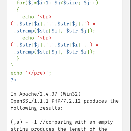
  for(
$j
=
$i
+
1
; 
$j
<
$size
; 
$j
++)

  {

    echo 
'<br>
('
.
$str
[
$i
].
','
.
$str
[
$j
].
') = 
'
.
strcmp
(
$str
[
$i
], 
$str
[
$j
]);

    echo 
'<br>
('
.
$str
[
$j
].
','
.
$str
[
$i
] .
') = 
'
.
strcmp
(
$str
[
$j
], 
$str
[
$i
]);

  }

}

echo 
'</pre>'
In Apache/2.4.37 (Win32) 
OpenSSL/1.1.1 PHP/7.2.12 produces the 
following results:

(,a) = -1 //comparing with an empty 
string produces the length of the 