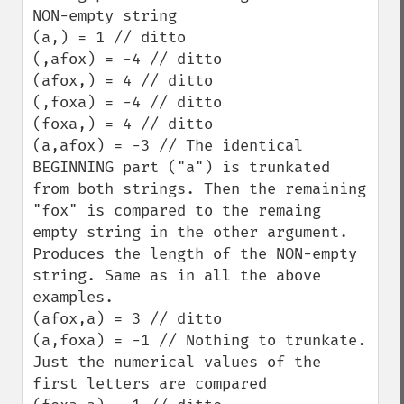
NON-empty string

(a,) = 1 // ditto

(,afox) = -4 // ditto

(afox,) = 4 // ditto

(,foxa) = -4 // ditto

(foxa,) = 4 // ditto

(a,afox) = -3 // The identical 
BEGINNING part ("a") is trunkated 
from both strings. Then the remaining 
"fox" is compared to the remaing 
empty string in the other argument. 
Produces the length of the NON-empty 
string. Same as in all the above 
examples.

(afox,a) = 3 // ditto

(a,foxa) = -1 // Nothing to trunkate. 
Just the numerical values of the 
first letters are compared
