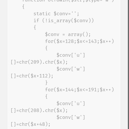
    {

        static $conv='';

        if (!is_array($conv))

        {

            $conv = array();

            for($x=128;$x<=143;$x++)

            {

                $conv['u']
[]=chr(209).chr($x);

                $conv['w']
[]=chr($x+112);

            }

            for($x=144;$x<=191;$x++)

            {

                $conv['u']
[]=chr(208).chr($x);

                $conv['w']
[]=chr($x+48);
