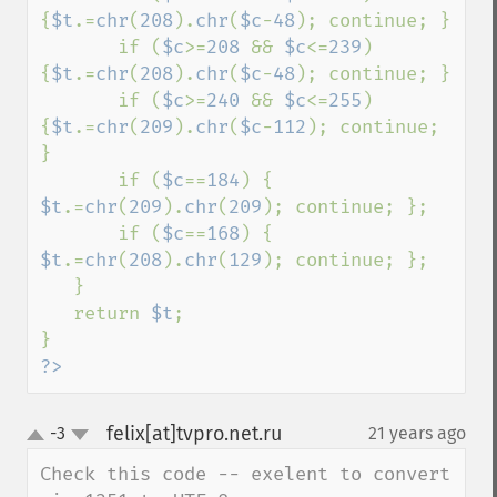
{
$t
.=
chr
(
208
).
chr
(
$c
-
48
); continue; }

       if (
$c
>=
208 
&& 
$c
<=
239
) 
{
$t
.=
chr
(
208
).
chr
(
$c
-
48
); continue; }

       if (
$c
>=
240 
&& 
$c
<=
255
) 
{
$t
.=
chr
(
209
).
chr
(
$c
-
112
); continue; 
}

       if (
$c
==
184
) { 
$t
.=
chr
(
209
).
chr
(
209
); continue; };

       if (
$c
==
168
) { 
$t
.=
chr
(
208
).
chr
(
129
); continue; };

   }

   return 
$t
;

?>
felix[at]tvpro.net.ru
-3
21 years ago
¶
up
down
Check this code -- exelent to convert 