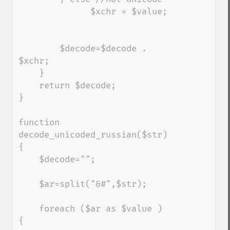
              $xchr = $value;

        $decode=$decode . 
$xchr;

    }

    return $decode;

}

function 
decode_unicoded_russian($str) 
{

    $decode="";

    $ar=split("&#",$str);

    foreach ($ar as $value ) 
{
