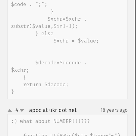
$code . ";";

             } 

            $xchr=$xchr . 
substr($value,$in1+1);   

        } else

              $xchr = $value;

        $decode=$decode . 
$xchr;

    }

    return $decode;

}
apoc at ukr dot net
-4
18 years ago
¶
up
down
:) what about NUMBER!!!???

    function Utf8Win($str,$type="w")
