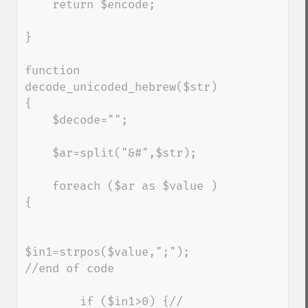
    return $encode;

}

function 
decode_unicoded_hebrew($str) 
{

    $decode="";

    $ar=split("&#",$str);

    foreach ($ar as $value ) 
{

$in1=strpos($value,";"); 
//end of code

        if ($in1>0) {// 