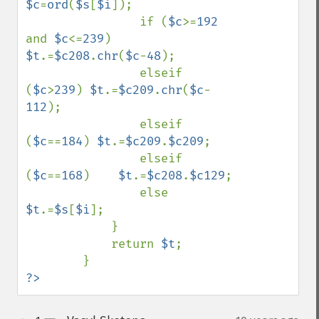
$c
=
ord
(
$s
[
$i
]);

                if (
$c
>=
192 
and 
$c
<=
239
) 
$t
.=
$c208
.
chr
(
$c
-
48
);

                elseif 
(
$c
>
239
) 
$t
.=
$c209
.
chr
(
$c
-
112
);

                elseif 
(
$c
==
184
) 
$t
.=
$c209
.
$c209
;

                elseif 
(
$c
==
168
)    
$t
.=
$c208
.
$c129
;

                else 
$t
.=
$s
[
$i
];

            } 

            return 
$t
;

?>