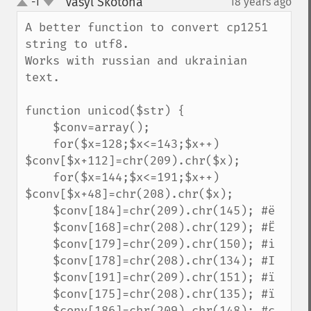
Vasyl Skotona
-1
18 years ago
¶
up
down
A better function to convert cp1251 
string to utf8.

Works with russian and ukrainian 
text.

function unicod($str) {

    $conv=array();

    for($x=128;$x<=143;$x++) 
$conv[$x+112]=chr(209).chr($x);

    for($x=144;$x<=191;$x++) 
$conv[$x+48]=chr(208).chr($x);

    $conv[184]=chr(209).chr(145); #ё

    $conv[168]=chr(208).chr(129); #Ё

    $conv[179]=chr(209).chr(150); #і

    $conv[178]=chr(208).chr(134); #І

    $conv[191]=chr(209).chr(151); #ї

    $conv[175]=chr(208).chr(135); #ї

    $conv[186]=chr(209).chr(148); #є
