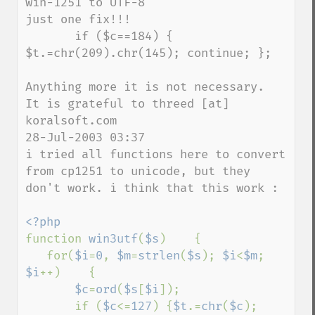
win-1251 to UTF-8 

just one fix!!!

       if ($c==184) { 
$t.=chr(209).chr(145); continue; }; 

Anything more it is not necessary.

It is grateful to threed [at] 
koralsoft.com

28-Jul-2003 03:37 

i tried all functions here to convert 
from cp1251 to unicode, but they 
don't work. i think that this work : 

function 
win3utf
(
$s
)    { 

   for(
$i
=
0
, 
$m
=
strlen
(
$s
); 
$i
<
$m
; 
$i
++)    { 

$c
=
ord
(
$s
[
$i
]); 

       if (
$c
<=
127
) {
$t
.=
chr
(
$c
); 