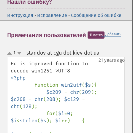
Нашли ошибку?
Инструкция
•
Исправление
•
Сообщение об ошибке
＋
Примечания пользователей
Добавить
11 notes
standov at cgu dot kiev dot ua
1
¶
up
down
21 years ago
He is improved function to 
<?php

function 
win2utf
(
$s
){ 

$c209 
= 
chr
(
209
); 
$c208 
= 
chr
(
208
); 
$c129 
= 
chr
(
129
);

            for(
$i
=
0
; 
$i
<
strlen
(
$s
); 
$i
++)    { 
