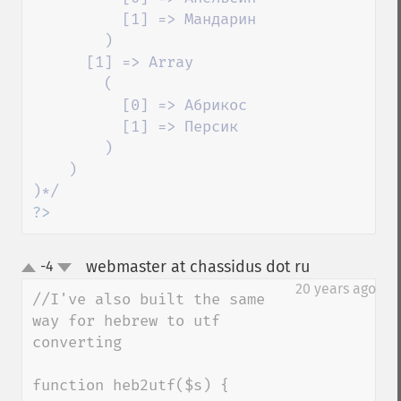
          [1] => Мандарин

        )

      [1] => Array

        (

          [0] => Абрикос

          [1] => Персик

        )

    )

?>
webmaster at chassidus dot ru
-4
¶
up
down
20 years ago
//I've also built the same 
way for hebrew to utf 
converting

function heb2utf($s) {
