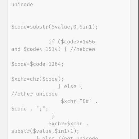
unicode

$code=substr($value,0,$in1);

            if ($code>=1456 
and $code<=1514) { //hebrew

$code=$code-1264;

$xchr=chr($code);

               } else { 
//other unicode

                $xchr="&#" . 
$code . ";";

             } 

            $xchr=$xchr . 
substr($value,$in1+1);   

        } else //not unicode
