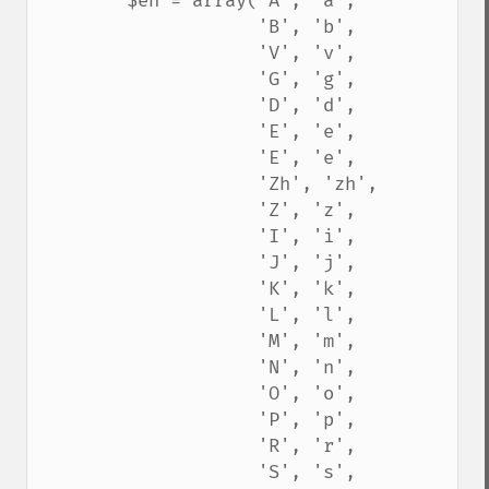
        $en = array('A', 'a',

                    'B', 'b',

                    'V', 'v',

                    'G', 'g',

                    'D', 'd',

                    'E', 'e',

                    'E', 'e',

                    'Zh', 'zh',

                    'Z', 'z',

                    'I', 'i',

                    'J', 'j',

                    'K', 'k',

                    'L', 'l',

                    'M', 'm',

                    'N', 'n',

                    'O', 'o',

                    'P', 'p',

                    'R', 'r',

                    'S', 's',
