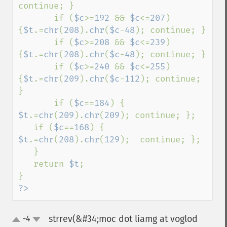
continue; } 

       if (
$c
>=
192 
&& 
$c
<=
207
)    
{
$t
.=
chr
(
208
).
chr
(
$c
-
48
); continue; } 

       if (
$c
>=
208 
&& 
$c
<=
239
) 
{
$t
.=
chr
(
208
).
chr
(
$c
-
48
); continue; } 

       if (
$c
>=
240 
&& 
$c
<=
255
) 
{
$t
.=
chr
(
209
).
chr
(
$c
-
112
); continue; 
} 

       if (
$c
==
184
) { 
$t
.=
chr
(
209
).
chr
(
209
); continue; }; 

   if (
$c
==
168
) { 
$t
.=
chr
(
208
).
chr
(
129
);  continue; }; 

   } 

   return 
$t
; 

?>
strrev(&#34;moc dot liamg at voglod
-4
up