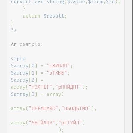
convert_cyr_string
(
$value
,
$from
,
$to
);

    }

    return 
$result
;

An example:

<?php

$array
[
0
] = 
"сВМПЛП"
$array
[
1
] = 
"зТХЫБ"
$array
[
2
] = 
array(
"пЗХТЕГ"
,
"рПНЙДПТ"
$array
[
3
] = array(

array(
"бРЕМШУЙО"
,
"нБОДБТЙО"
),

array(
"бВТЙЛПУ"
,
"рЕТУЙЛ"
)

                );
