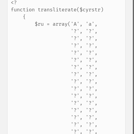
<?

function transliterate($cyrstr)

    {

        $ru = array('A', 'a',

                    '?', '?',

                    '?', '?',

                    '?', '?',

                    '?', '?',

                    '?', '?',

                    '?', '?',

                    '?', '?',

                    '?', '?',

                    '?', '?',

                    '?', '?',

                    '?', '?',

                    '?', '?',

                    '?', '?',

                    '?', '?',

                    '?', '?',
