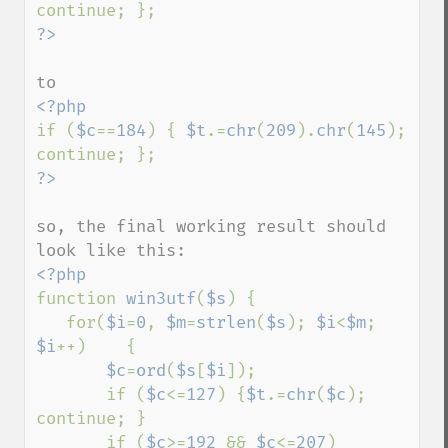
if (
$c
==
184
) { 
$t
.=
chr
(
209
).
chr
(
145
); 
so, the final working result should 
function 
win3utf
(
$s
) {

   for(
$i
=
0
, 
$m
=
strlen
(
$s
); 
$i
<
$m
; 
$i
++)    {

$c
=
ord
(
$s
[
$i
]);

       if (
$c
<=
127
) {
$t
.=
chr
(
$c
); 
continue; }

       if (
$c
>=
192 
&& 
$c
<=
207
) 