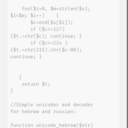
    for($i=0, $m=strlen($s); 
$i<$m; $i++)    { 

       $c=ord($s[$i]); 

       if ($c<=127) 
{$t.=chr($c); continue; } 

       if ($c>=224 )    
{$t.=chr(215).chr($c-80); 
continue; } 

   } 

    return $t; 

}

//Simple unicoder and decoder 
for hebrew and russian:

function unicode_hebrew($str) 