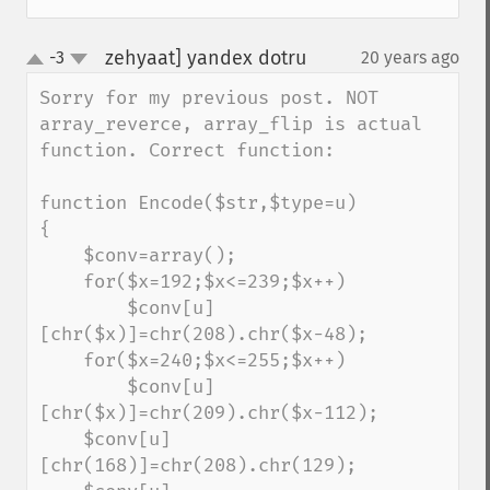
zehyaat] yandex dotru
-3
20 years ago
¶
up
down
Sorry for my previous post. NOT 
array_reverce, array_flip is actual 
function. Correct function:

function Encode($str,$type=u)

{

    $conv=array();

    for($x=192;$x<=239;$x++)

        $conv[u]
[chr($x)]=chr(208).chr($x-48);

    for($x=240;$x<=255;$x++)

        $conv[u]
[chr($x)]=chr(209).chr($x-112);

    $conv[u]
[chr(168)]=chr(208).chr(129);
