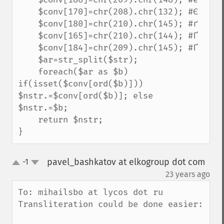
    $conv[170]=chr(208).chr(132); #Є

    $conv[180]=chr(210).chr(145); #ґ

    $conv[165]=chr(210).chr(144); #Ґ

    $conv[184]=chr(209).chr(145); #Ґ

    $ar=str_split($str);

    foreach($ar as $b) 
if(isset($conv[ord($b)])) 
$nstr.=$conv[ord($b)]; else 
$nstr.=$b;

    return $nstr;

}
pavel_bashkatov at elkogroup dot com
-1
up
down
¶
23 years ago
To: mihailsbo at lycos dot ru

Transliteration could be done easier:
