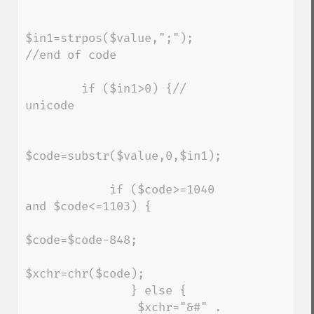
$in1=strpos($value,";"); 
//end of code

        if ($in1>0) {// 
unicode

$code=substr($value,0,$in1);

            if ($code>=1040 
and $code<=1103) {

$code=$code-848;

$xchr=chr($code);

               } else {

                $xchr="&#" . 