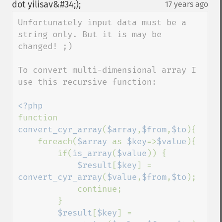
down
dot yilisav&#34;);
17 years ago
¶
Unfortunately input data must be a 
string only. But it is may be 
changed! ;) 

To convert multi-dimensional array I 
use this recursive function:

function 
convert_cyr_array
(
$array
,
$from
,
$to
){

    foreach(
$array 
as 
$key
=>
$value
){

        if(
is_array
(
$value
)) {

$result
[
$key
] = 
convert_cyr_array
(
$value
,
$from
,
$to
);

            continue;

        }

$result
[
$key
] = 