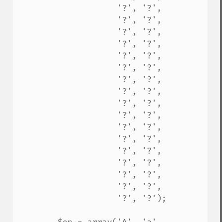
                    '?', '?',

                    '?', '?',

                    '?', '?',

                    '?', '?',

                    '?', '?',

                    '?', '?',

                    '?', '?',

                    '?', '?',

                    '?', '?',

                    '?', '?',

                    '?', '?',

                    '?', '?',

                    '?', '?',

                    '?', '?',

                    '?', '?',

                    '?', '?',

                    '?', '?');
