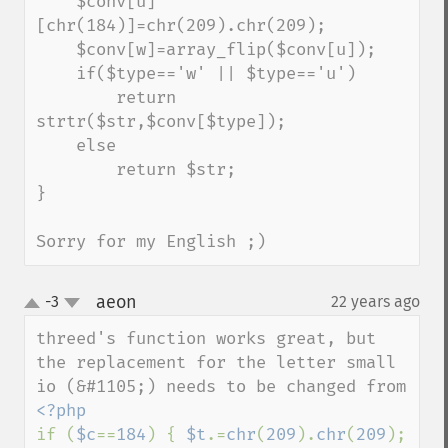
    $conv[u]
[chr(184)]=chr(209).chr(209);

    $conv[w]=array_flip($conv[u]);

    if($type=='w' || $type=='u')

        return 
strtr($str,$conv[$type]);

    else

        return $str;

}

Sorry for my English ;)
aeon
-3
22 years ago
¶
up
down
threed's function works great, but 
the replacement for the letter small 
if (
$c
==
184
) { 
$t
.=
chr
(
209
).
chr
(
209
); 