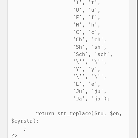
                    'T', 't',

                    'U', 'u',

                    'F', 'f',

                    'H', 'h',

                    'C', 'c',

                    'Ch', 'ch',

                    'Sh', 'sh',

                    'Sch', 'sch',

                    '\'', '\'',

                    'Y', 'y', 

                    '\'', '\'',

                    'E', 'e',

                    'Ju', 'ju',

                    'Ja', 'ja');

        return str_replace($ru, $en, 
$cyrstr);

    }

?>