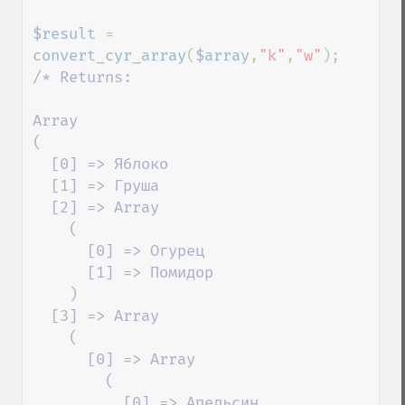
$result 
= 
convert_cyr_array
(
$array
,
"k"
,
"w"
/* Returns:

Array

(

  [0] => Яблоко

  [1] => Груша

  [2] => Array

    (

      [0] => Огурец

      [1] => Помидор

    )

  [3] => Array

    (

      [0] => Array

        (

          [0] => Апельсин
