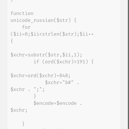
function 
unicode_russian($str) {

    for 
($ii=0;$ii<strlen($str);$ii++) 
{

$xchr=substr($str,$ii,1);

        if (ord($xchr)>191) {

$xchr=ord($xchr)+848;

            $xchr="&#" . 
$xchr . ";";

        }

        $encode=$encode . 
$xchr;

    }
