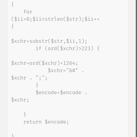
{

    for 
($ii=0;$ii<strlen($str);$ii++) 
{

$xchr=substr($str,$ii,1);

        if (ord($xchr)>223) {

$xchr=ord($xchr)+1264;

            $xchr="&#" . 
$xchr . ";";

        }

        $encode=$encode . 
$xchr;

    }

    return $encode;

}
