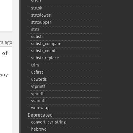
strstr
strtok
strtolower
strtoupper
strtr
substr
rs ago
substr_​compare
substr_​count
of 
substr_​replace
trim
ucfirst
ny 
ucwords
vfprintf
vprintf
vsprintf
wordwrap
Deprecated
convert_​cyr_​string
hebrevc