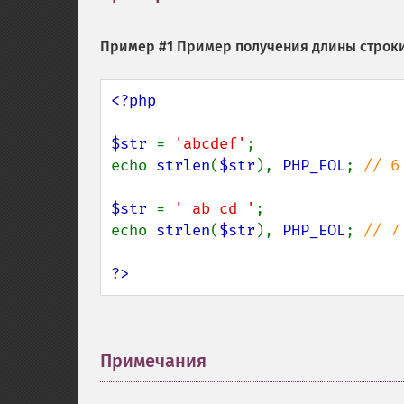
Пример #1 Пример получения длины стро
<?php

$str 
= 
'abcdef'
;

echo 
strlen
(
$str
), 
PHP_EOL
; 
// 6

$str 
= 
' ab cd '
;

echo 
strlen
(
$str
), 
PHP_EOL
; 
// 7

?>
Примечания
¶