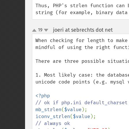
Thus, PHP's strlen function can 
string (for example, binary data
joeri at sebrechts dot net
19
¶
up
down
When checking for length to make
mindful of using the right functi
There are three possible situatio
1. Most likely case: the databas
unicode code points (e.g. mysql 
mb_strlen
(
$value
iconv_strlen
(
$value