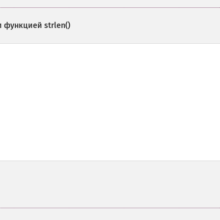
ки функцией
strlen()