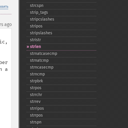
strcspn
авить
strip_​tags
stripcslashes
rs ago
stripos
stripslashes
stristr
c, 
strlen
strnatcasecmp
strnatcmp
er 
strncasecmp
 a 
strncmp
strpbrk
strpos
strrchr
strrev
strripos
strrpos
strspn