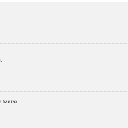
.
в байтах.