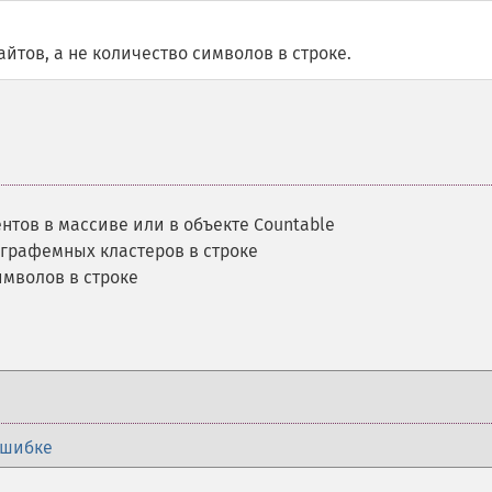
йтов, а не количество символов в строке.
нтов в массиве или в объекте Countable
 графемных кластеров в строке
имволов в строке
ошибке