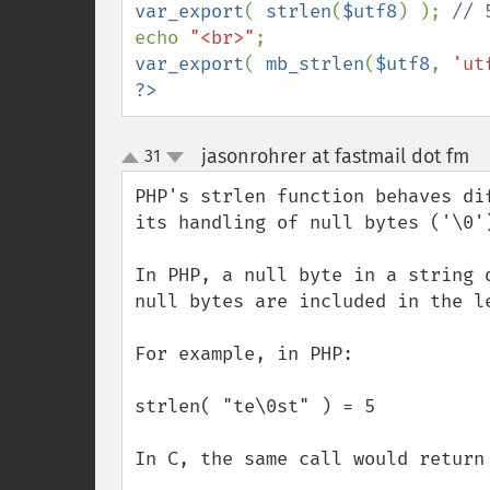
var_export
( 
strlen
(
$utf8
) ); 
echo 
"<br>"
var_export
( 
mb_strlen
(
$utf8
, 
'ut
?>
jasonrohrer at fastmail dot fm
31
¶
up
down
PHP's strlen function behaves di
its handling of null bytes ('\0')
In PHP, a null byte in a string 
null bytes are included in the le
For example, in PHP:

strlen( "te\0st" ) = 5

In C, the same call would return 