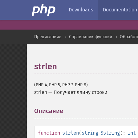
Downloads
Documentation
Предисловие
Справочник функций
Обработк
strlen
(PHP 4, PHP 5, PHP 7, PHP 8)
strlen
—
Получает длину строки
Описание
¶
function
strlen
(
string
$string
):
int