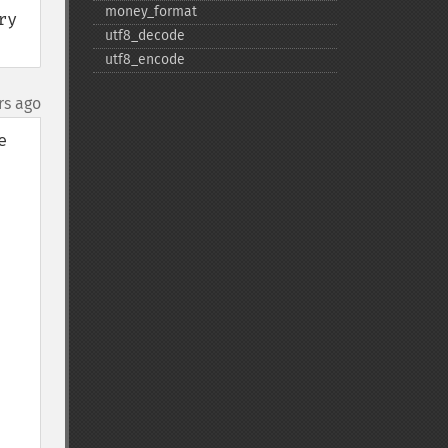
money_​format
y 
utf8_​decode
utf8_​encode
rs ago
 