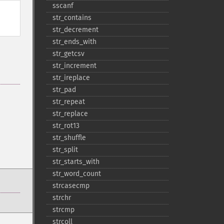
sscanf
str_​contains
str_​decrement
str_​ends_​with
str_​getcsv
str_​increment
str_​ireplace
str_​pad
str_​repeat
str_​replace
str_​rot13
str_​shuffle
str_​split
str_​starts_​with
str_​word_​count
strcasecmp
strchr
strcmp
strcoll