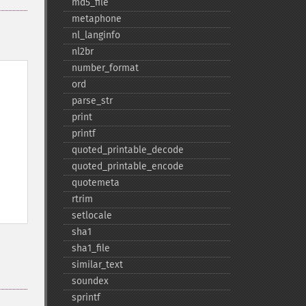
md5_​file
metaphone
nl_​langinfo
nl2br
number_​format
ord
parse_​str
print
printf
quoted_​printable_​decode
quoted_​printable_​encode
quotemeta
rtrim
setlocale
sha1
sha1_​file
similar_​text
soundex
sprintf