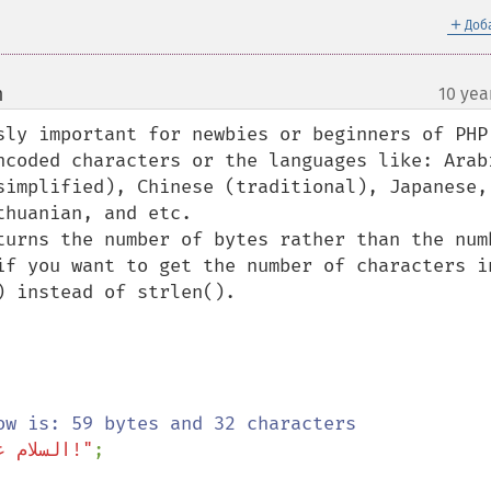
＋
Доб
m
10 yea
¶
sly important for newbies or beginners of PHP 
ncoded characters or the languages like: Arabi
simplified), Chinese (traditional), Japanese, 
huanian, and etc.

turns the number of bytes rather than the numb
if you want to get the number of characters in
 instead of strlen().

"السلام علیکم ورحمة الله وبرکاته!"
;
