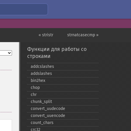
« stristr
strnatcasecmp »
Функции для работы со
строками
addcslashes
addslashes
bin2hex
chop
chr
chunk_​split
convert_​uudecode
convert_​uuencode
count_​chars
crc32