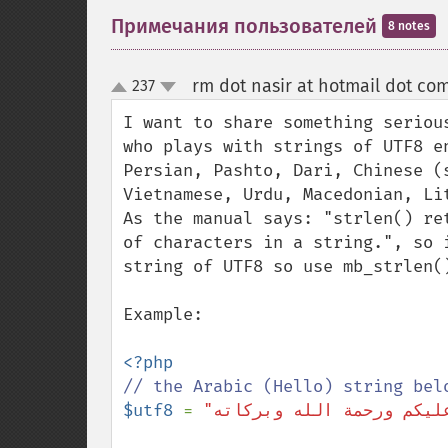
Примечания пользователей
8 notes
rm dot nasir at hotmail dot co
237
up
down
I want to share something seriou
who plays with strings of UTF8 e
Persian, Pashto, Dari, Chinese (
Vietnamese, Urdu, Macedonian, Lit
As the manual says: "strlen() re
of characters in a string.", so 
string of UTF8 so use mb_strlen()
Example:

$utf8 
= 