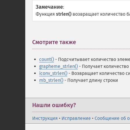
Замечание
:
Функция
strlen()
возвращает количество ба
Смотрите также
¶
count()
- Подсчитывает количество элеме
grapheme_strlen()
- Получает количество
iconv_strlen()
- Возвращает количество с
mb_strlen()
- Получает длину строки
Нашли ошибку?
Инструкция
•
Исправление
•
Сообщение об 