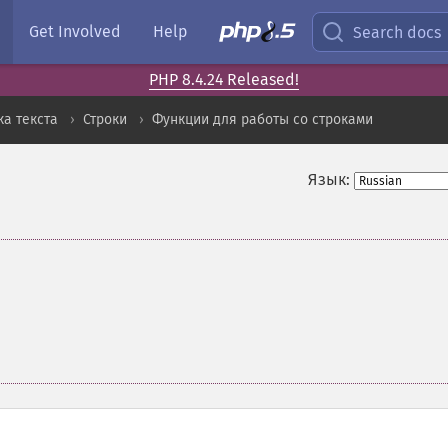
Get Involved
Help
Search docs
PHP 8.4.24 Released!
а текста
Строки
Функции для работы со строками
Язык: