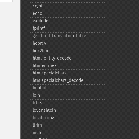
crypt
echo
explode
fprintf
get_​html_​translation_​table
hebrev
hex2bin
html_​entity_​decode
htmlentities
htmlspecialchars
htmlspecialchars_​decode
implode
join
lcfirst
levenshtein
localeconv
ltrim
md5