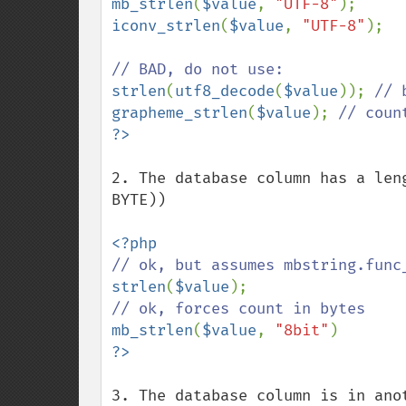
mb_strlen
(
$value
, 
"UTF-8"
iconv_strlen
(
$value
, 
"UTF-8"
);

strlen
(
utf8_decode
(
$value
)); 
grapheme_strlen
(
$value
); 
2. The database column has a len
BYTE))

strlen
(
$value
mb_strlen
(
$value
, 
"8bit"
3. The database column is in ano