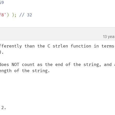
f8'
) ); 
13 yea
fferently than the C strlen function in terms 
.  

does NOT count as the end of the string, and a
ngth of the string.

2.
