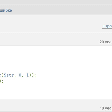
ошибке
＋
Доб
20 yea
r
(
$str
, 
0
, 
1
));

);

18 yea