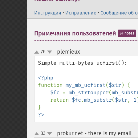
Инструкция
•
Исправление
•
Сообщение об 
Примечания пользователей
34 notes
plemieux
76
¶
up
down
Simple multi-bytes ucfirst():

function 
my_mb_ucfirst
(
$str
) {

$fc 
= 
mb_strtoupper
(
mb_subst
    return 
$fc
.
mb_substr
(
$str
, 
1
?>
prokur.net - there is my email
33
¶
up