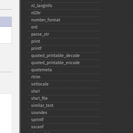
nl_​langinfo
nl2br
number_​format
ord
parse_​str
print
printf
quoted_​printable_​decode
quoted_​printable_​encode
quotemeta
rtrim
setlocale
sha1
sha1_​file
similar_​text
soundex
sprintf
sscanf