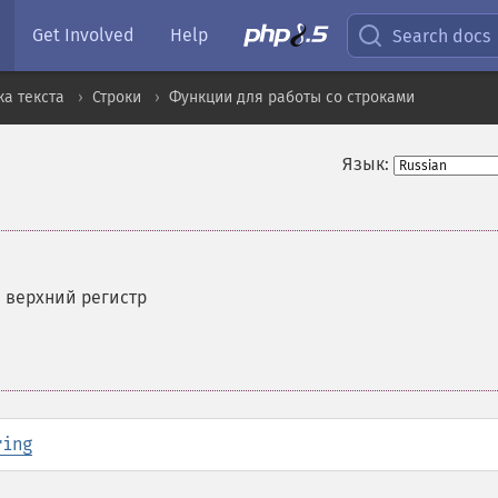
Get Involved
Help
Search docs
а текста
Строки
Функции для работы со строками
Язык:
 верхний регистр
ring