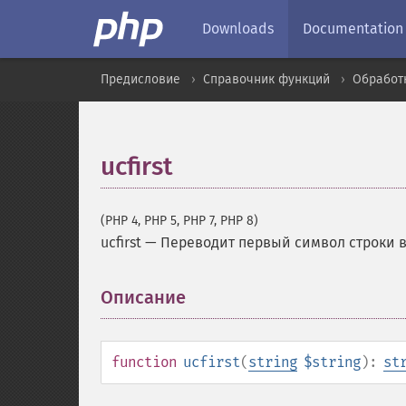
Downloads
Documentation
Предисловие
Справочник функций
Обработк
ucfirst
(PHP 4, PHP 5, PHP 7, PHP 8)
ucfirst
—
Переводит первый символ строки в
Описание
¶
function
ucfirst
(
string
$string
):
st