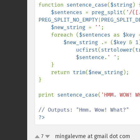
function 
sentence_case
(
$string
) {
$sentences 
= 
preg_split
(
'/([
PREG_SPLIT_NO_EMPTY
|
PREG_SPLIT_D
$new_string 
= 
''
;

    foreach (
$sentences 
as 
$key 
$new_string 
.= (
$key 
& 
1
ucfirst
(
strtolower
(
t
$sentence
.
' '
;

    }

    return 
trim
(
$new_string
);

}

print 
sentence_case
(
'HMM. WOW! W
?>
mingalevme at gmail dot com
7
¶
up