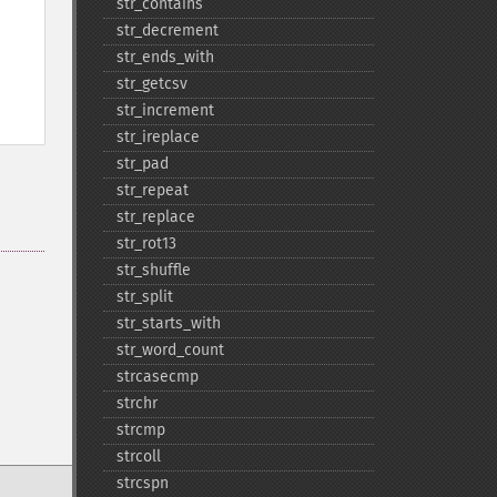
str_​contains
str_​decrement
str_​ends_​with
str_​getcsv
str_​increment
str_​ireplace
str_​pad
str_​repeat
str_​replace
str_​rot13
str_​shuffle
str_​split
str_​starts_​with
str_​word_​count
strcasecmp
strchr
strcmp
strcoll
strcspn