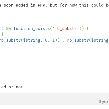
e soon added in PHP, but for now this could be
'
) && 
function_exists
(
'mb_substr'
)) {

{

mb_substr
(
$string
, 
0
, 
1
)) . 
mb_substr
(
$string
led or not
5 yea