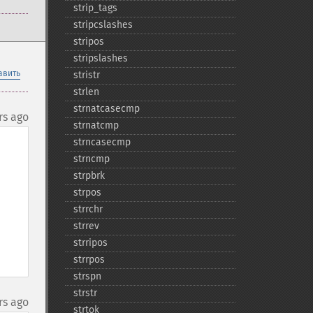
strip_​tags
stripcslashes
stripos
stripslashes
авить
stristr
strlen
strnatcasecmp
rs ago
strnatcmp
strncasecmp
strncmp
strpbrk
strpos
strrchr
strrev
strripos
strrpos
strspn
strstr
rs ago
strtok