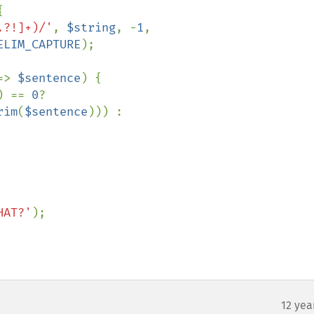


.?!]+)/'
, 
$string
, -
1
, 
ELIM_CAPTURE
);

=> 
$sentence
) {

) == 
0
?

rim
(
$sentence
))) :

HAT?'
);

12 yea