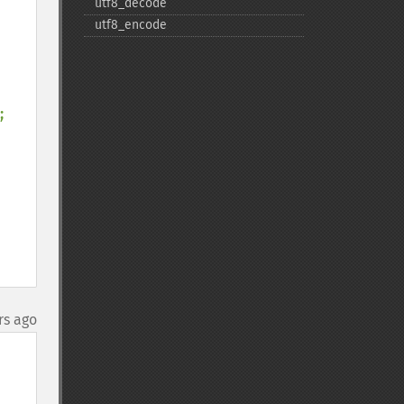
utf8_​decode
utf8_​encode
;

rs ago