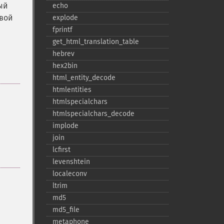
ый
echo
вой
explode
fprintf
get_​html_​translation_​table
hebrev
hex2bin
html_​entity_​decode
htmlentities
htmlspecialchars
htmlspecialchars_​decode
implode
join
lcfirst
levenshtein
localeconv
ltrim
md5
md5_​file
metaphone