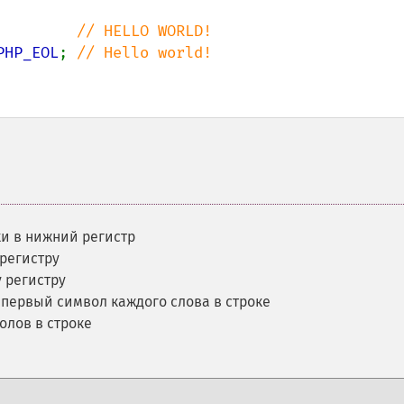
         
PHP_EOL
; 
// Hello world!

и в нижний регистр
 регистру
у регистру
 первый символ каждого слова в строке
олов в строке