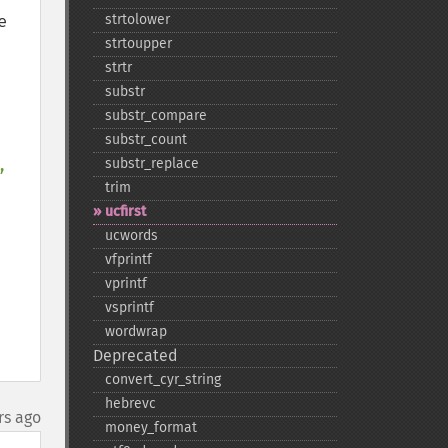
 
strtolower
strtoupper
strtr
substr
substr_​compare
substr_​count
, 
substr_​replace
trim
ucfirst
ucwords
vfprintf
vprintf
vsprintf
wordwrap
Deprecated
convert_​cyr_​string
hebrevc
rs ago
money_​format