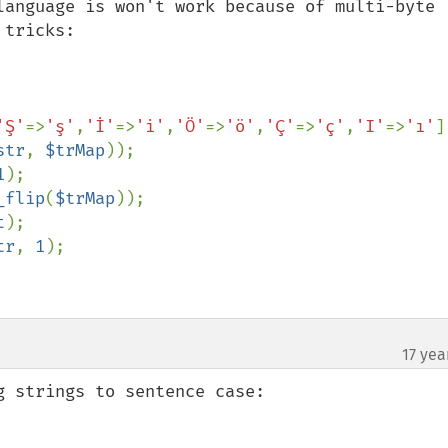
language is won't work because of multi-byte 
tricks:

'Ş'
=>
'ş'
,
'İ'
=>
'i'
,
'Ö'
=>
'ö'
,
'Ç'
=>
'ç'
,
'I'
=>
'ı'
]
str
, 
$trMap
));

1
);

_flip
(
$trMap
));

t
);

tr
, 
1
);

17 yea
¶
 strings to sentence case:
