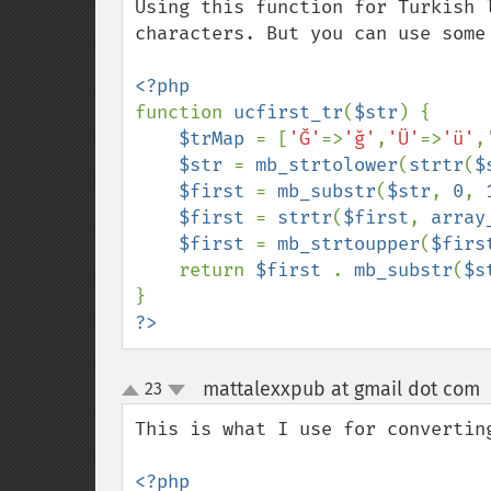
Using this function for Turkish 
characters. But you can use some 
function 
ucfirst_tr
(
$str
) {

$trMap 
= [
'Ğ'
=>
'ğ'
,
'Ü'
=>
'ü'
,
$str 
= 
mb_strtolower
(
strtr
(
$
$first 
= 
mb_substr
(
$str
, 
0
, 
$first 
= 
strtr
(
$first
, 
array
$first 
= 
mb_strtoupper
(
$firs
    return 
$first 
. 
mb_substr
(
$s
?>
mattalexxpub at gmail dot com
23
up
down
This is what I use for converting