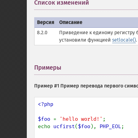
Список изменений
¶
Версия
Описание
8.2.0
Приведение к единому регистру 
установили функцией
setlocale()
Примеры
¶
Пример #1 Пример перевода первого симво
<?php

$foo 
= 
'hello world!'
;

echo 
ucfirst
(
$foo
), 
PHP_EOL
;    