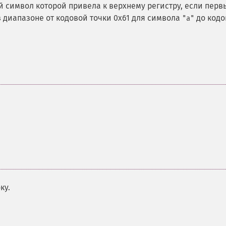
й символ которой привела к верхнему регистру, если перв
в диапазоне от кодовой точки 0x61 для символа
до кодо
"a"
ку.