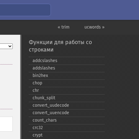
« trim
ucwords »
Функции для работы со
строками
addcslashes
addslashes
bin2hex
chop
chr
chunk_​split
convert_​uudecode
convert_​uuencode
count_​chars
crc32
crypt