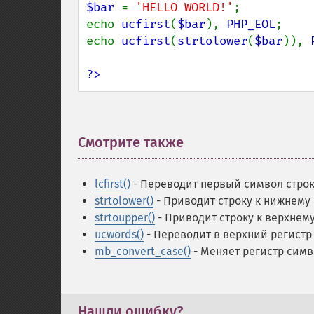
$bar 
= 
'HELLO WORLD!'
;

echo 
ucfirst
(
$bar
), 
PHP_EOL
;    
echo 
ucfirst
(
strtolower
(
$bar
)), 
?>
Смотрите также
¶
lcfirst()
- Переводит первый символ строк
strtolower()
- Приводит строку к нижнему
strtoupper()
- Приводит строку к верхнем
ucwords()
- Переводит в верхний регистр
mb_convert_case()
- Меняет регистр симв
Нашли ошибку?