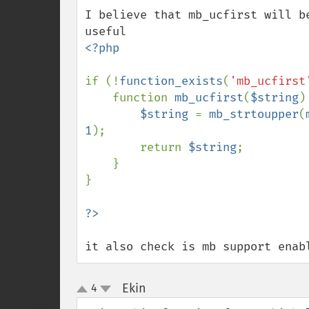
down
I believe that mb_ucfirst will b
<?php

if (!
function_exists
(
'mb_ucfirst
    function 
mb_ucfirst
(
$string
) 
$string 
= 
mb_strtoupper
(
1
);

        return 
$string
;

    }

}

it also check is mb support enab
Ekin
4
¶
up
down