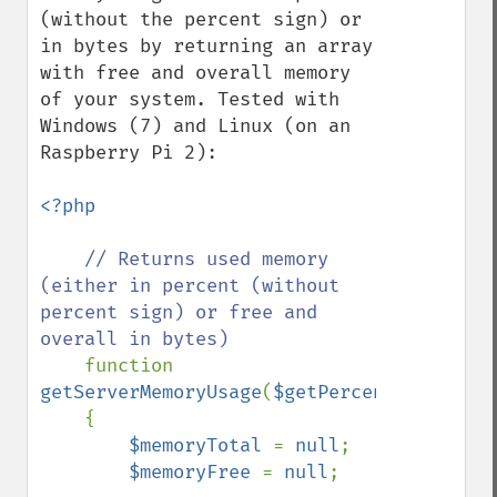
(without the percent sign) or 
in bytes by returning an array 
with free and overall memory 
of your system. Tested with 
Windows (7) and Linux (on an 
Raspberry Pi 2):

<?php

// Returns used memory 
(either in percent (without 
percent sign) or free and 
overall in bytes)

function 
getServerMemoryUsage
(
$getPercentage
=
true
)

    {

$memoryTotal 
= 
null
;

$memoryFree 
= 
null
;
