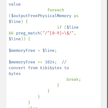
value

foreach 
(
$outputFreePhysicalMemory 
as 
$line
) {

                    if (
$line 
&& 
preg_match
(
"/^[0-9]+\$/"
, 
$line
)) {

$memoryFree 
= 
$line
;

$memoryFree 
*= 
1024
;  
// 
convert from kibibytes to 
bytes

break;

                    }

                }

            }

        }
