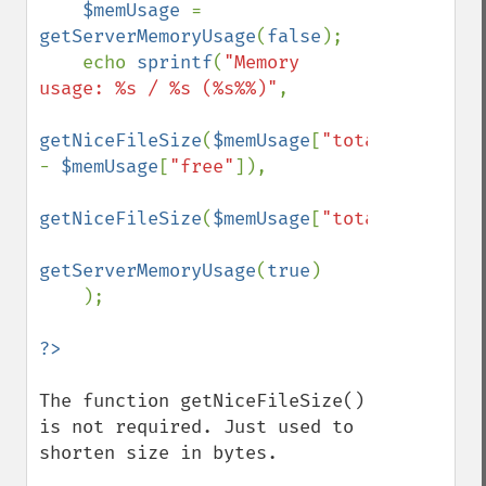
$memUsage 
= 
getServerMemoryUsage
(
false
);

    echo 
sprintf
(
"Memory 
usage: %s / %s (%s%%)"
,

getNiceFileSize
(
$memUsage
[
"total"
] 
- 
$memUsage
[
"free"
]),

getNiceFileSize
(
$memUsage
[
"total"
]),

getServerMemoryUsage
(
true
)

    );

The function getNiceFileSize() 
is not required. Just used to 
shorten size in bytes.
