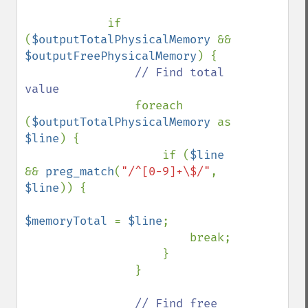
            if 
(
$outputTotalPhysicalMemory 
&& 
$outputFreePhysicalMemory
) {

// Find total 
value

foreach 
(
$outputTotalPhysicalMemory 
as 
$line
) {

                    if (
$line 
&& 
preg_match
(
"/^[0-9]+\$/"
, 
$line
)) {

$memoryTotal 
= 
$line
;

                        break;

                    }

                }

// Find free 