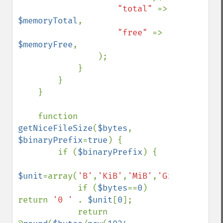
"total" 
=> 
$memoryTotal
,

"free" 
=> 
$memoryFree
,

                );

            }

        }

    }

    function 
getNiceFileSize
(
$bytes
, 
$binaryPrefix
=
true
) {

        if (
$binaryPrefix
) {

$unit
=array(
'B'
,
'KiB'
,
'MiB'
,
'GiB'
,
'TiB'
,
'
            if (
$bytes
==
0
) 
return 
'0 ' 
. 
$unit
[
0
];

            return 