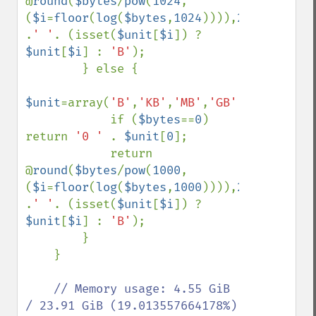
@
round
(
$bytes
/
pow
(
1024
,
(
$i
=
floor
(
log
(
$bytes
,
1024
)))),
2
) 
.
' '
. (isset(
$unit
[
$i
]) ? 
$unit
[
$i
] : 
'B'
);

        } else {

$unit
=array(
'B'
,
'KB'
,
'MB'
,
'GB'
,
'TB'
,
'PB'
)
            if (
$bytes
==
0
) 
return 
'0 ' 
. 
$unit
[
0
];

            return 
@
round
(
$bytes
/
pow
(
1000
,
(
$i
=
floor
(
log
(
$bytes
,
1000
)))),
2
) 
.
' '
. (isset(
$unit
[
$i
]) ? 
$unit
[
$i
] : 
'B'
);

        }

    }

// Memory usage: 4.55 GiB 
/ 23.91 GiB (19.013557664178%)
