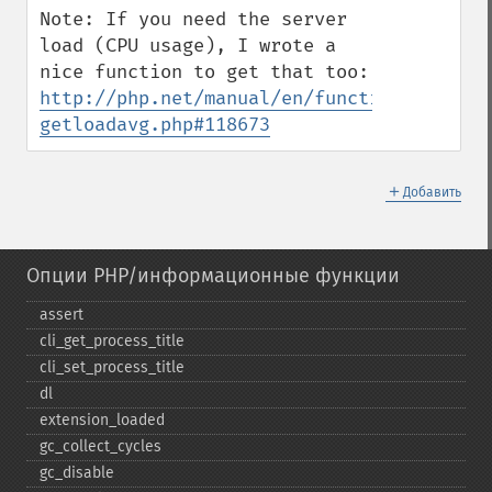
Note: If you need the server 
load (CPU usage), I wrote a 
nice function to get that too: 
http://php.net/manual/en/function.sys-
getloadavg.php#118673
＋
Добавить
Опции PHP/информационные функции
assert
cli_​get_​process_​title
cli_​set_​process_​title
dl
extension_​loaded
gc_​collect_​cycles
gc_​disable