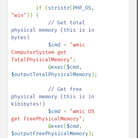
        if (
stristr
(
PHP_OS
, 
"win"
)) {

// Get total 
physical memory (this is in 
bytes)

$cmd 
= 
"wmic 
ComputerSystem get 
TotalPhysicalMemory"
;

            @
exec
(
$cmd
, 
$outputTotalPhysicalMemory
);

// Get free 
physical memory (this is in 
kibibytes!)

$cmd 
= 
"wmic OS 
get FreePhysicalMemory"
;

            @
exec
(
$cmd
, 
$outputFreePhysicalMemory
);
