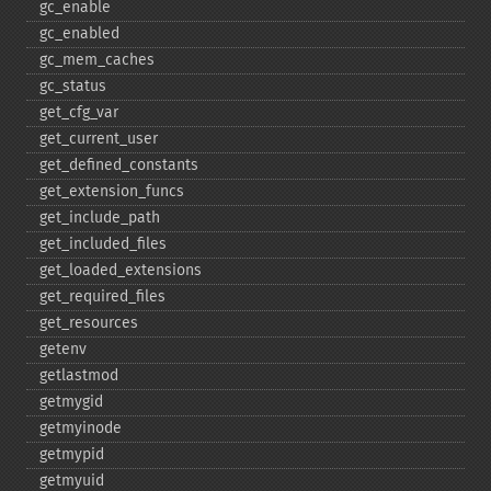
gc_​enable
gc_​enabled
gc_​mem_​caches
gc_​status
get_​cfg_​var
get_​current_​user
get_​defined_​constants
get_​extension_​funcs
get_​include_​path
get_​included_​files
get_​loaded_​extensions
get_​required_​files
get_​resources
getenv
getlastmod
getmygid
getmyinode
getmypid
getmyuid