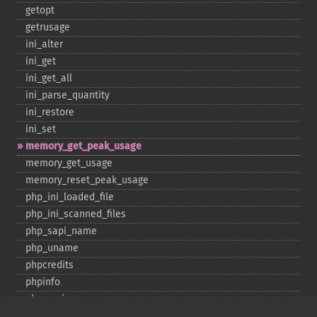
getopt
getrusage
ini_​alter
ini_​get
ini_​get_​all
ini_​parse_​quantity
ini_​restore
ini_​set
memory_​get_​peak_​usage
memory_​get_​usage
memory_​reset_​peak_​usage
php_​ini_​loaded_​file
php_​ini_​scanned_​files
php_​sapi_​name
php_​uname
phpcredits
phpinfo
phpversion
putenv