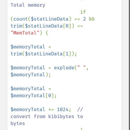
Total memory

if 
(
count
(
$statLineData
) == 
2 
&& 
trim
(
$statLineData
[
0
]) == 
"MemTotal"
) {

$memoryTotal 
= 
trim
(
$statLineData
[
1
]);

$memoryTotal 
= 
explode
(
" "
, 
$memoryTotal
);

$memoryTotal 
= 
$memoryTotal
[
0
];

$memoryTotal 
*= 
1024
;  
// 
convert from kibibytes to 
bytes
