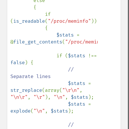
        else

        {

            if 
(
is_readable
(
"/proc/meminfo"
))

            {

$stats 
= 
@
file_get_contents
(
"/proc/meminfo"
);

                if (
$stats 
!== 
false
) {

// 
Separate lines

$stats 
= 
str_replace
(array(
"\r\n"
, 
"\n\r"
, 
"\r"
), 
"\n"
, 
$stats
);

$stats 
= 
explode
(
"\n"
, 
$stats
);

// 