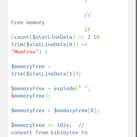
}

// 
Free memory

if 
(
count
(
$statLineData
) == 
2 
&& 
trim
(
$statLineData
[
0
]) == 
"MemFree"
) {

$memoryFree 
= 
trim
(
$statLineData
[
1
]);

$memoryFree 
= 
explode
(
" "
, 
$memoryFree
);

$memoryFree 
= 
$memoryFree
[
0
];

$memoryFree 
*= 
1024
;  
// 
convert from kibibytes to 