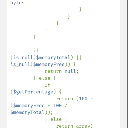
bytes

}

                    }

                }

            }

        }

        if 
(
is_null
(
$memoryTotal
) || 
is_null
(
$memoryFree
)) {

            return 
null
;

        } else {

            if 
(
$getPercentage
) {

                return (
100 
- 
(
$memoryFree 
* 
100 
/ 
$memoryTotal
));

            } else {

                return array(
