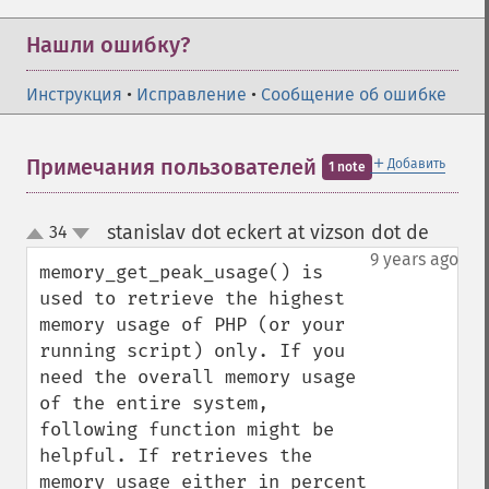
Нашли ошибку?
Инструкция
•
Исправление
•
Сообщение об ошибке
＋
Примечания пользователей
Добавить
1 note
stanislav dot eckert at vizson dot de
34
¶
up
down
9 years ago
memory_get_peak_usage() is 
used to retrieve the highest 
memory usage of PHP (or your 
running script) only. If you 
need the overall memory usage 
of the entire system, 
following function might be 
helpful. If retrieves the 
memory usage either in percent 