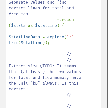
Separate values and find 
correct lines for total and 
free mem

foreach 
(
$stats 
as 
$statLine
) {

$statLineData 
= 
explode
(
":"
, 
trim
(
$statLine
));

//

                        // 
Extract size (TODO: It seems 
that (at least) the two values 
for total and free memory have 
the unit "kB" always. Is this 
correct?

                        //

                        // 