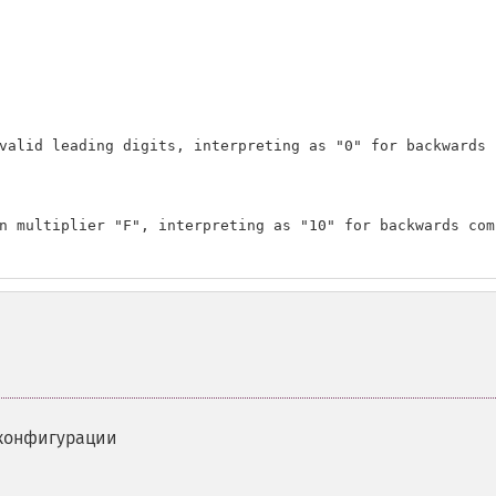
valid leading digits, interpreting as "0" for backwards c
n multiplier "F", interpreting as "10" for backwards comp
 конфигурации