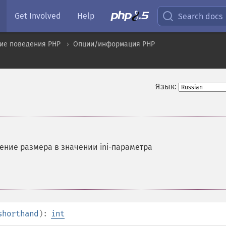
Get Involved
Help
Search docs
ие поведения PHP
Опции/информация PHP
Язык:
ение размера в значении ini-параметра
shorthand
):
int