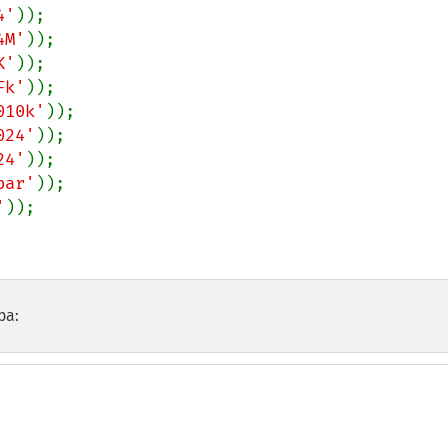
4'
4M'
K'
Fk'
010k'
024'
24'
bar'
'
));

ра: