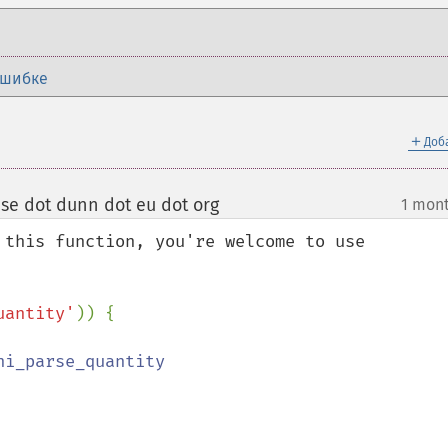
ошибке
＋
Доб
e dot dunn dot eu dot org
1 mon
¶
 this function, you're welcome to use

uantity'
)) {
