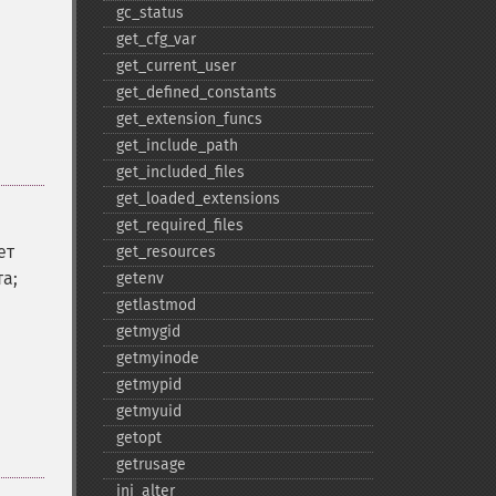
gc_​status
get_​cfg_​var
get_​current_​user
get_​defined_​constants
get_​extension_​funcs
get_​include_​path
get_​included_​files
get_​loaded_​extensions
get_​required_​files
ет
get_​resources
а;
getenv
getlastmod
getmygid
getmyinode
getmypid
getmyuid
getopt
getrusage
ini_​alter