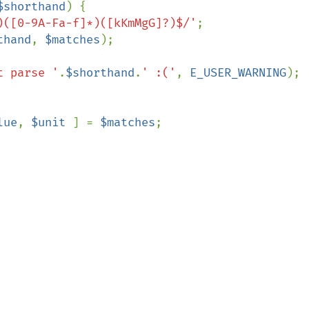
$shorthand
) {

)([0-9A-Fa-f]*)([kKmMgG]?)$/'
;

thand
, 
$matches
);

t parse '
.
$shorthand
.
' :('
, 
E_USER_WARNING
);

lue
, 
$unit 
] = 
$matches
;
