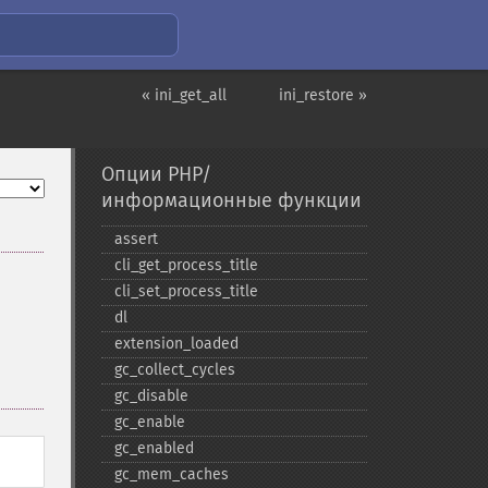
« ini_get_all
ini_restore »
Опции PHP/
информационные функции
assert
cli_​get_​process_​title
cli_​set_​process_​title
dl
extension_​loaded
gc_​collect_​cycles
gc_​disable
gc_​enable
gc_​enabled
gc_​mem_​caches