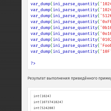
var_dump
(
ini_parse_quantity
(
'102
var_dump
(
ini_parse_quantity
(
'102
var_dump
(
ini_parse_quantity
(
'512
var_dump
(
ini_parse_quantity
(
'0xF
var_dump
(
ini_parse_quantity
(
'0b1
var_dump
(
ini_parse_quantity
(
'0o1
var_dump
(
ini_parse_quantity
(
'010
var_dump
(
ini_parse_quantity
(
'Foo
var_dump
(
ini_parse_quantity
(
'10F
?>
Результат выполнения приведённого приме
int(1024)

int(1073741824)

int(524288)
