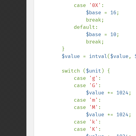
            case 
'0X'
:

$base 
= 
16
;

                break;

            default:

$base 
= 
10
;

                break;

        }

$value 
= 
intval
(
$value
, 
        switch (
$unit
) {

            case 
'g'
:

            case 
'G'
:

$value 
*= 
1024
;

            case 
'm'
:

            case 
'M'
:

$value 
*= 
1024
;

            case 
'k'
:

            case 
'K'
:
