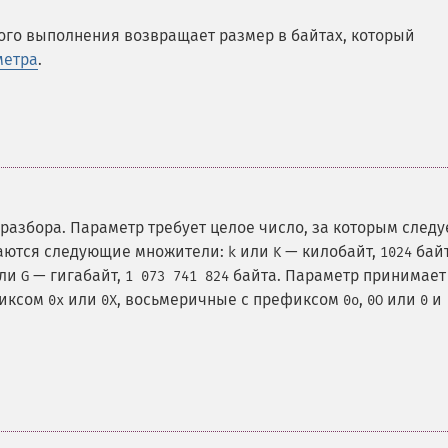
ого выполнения возвращает размер в байтах, который
метра
.
разбора. Параметр требует целое число, за которым следу
аются следующие множители:
или
— килобайт,
байт
k
K
1024
ли
— гигабайт,
байта. Параметр принимает
G
1 073 741 824
фиксом
или
, восьмеричные с префиксом
,
или
и
0x
0X
0o
0O
0