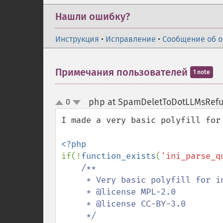
Нашли ошибку?
Инструкция
•
Исправление
•
Сообщение об 
Примечания пользователей
1 note
php at SpamDeletToDotLLMsRefus
0
up
down
I made a very basic polyfill for
if(!
function_exists
(
'ini_parse_q
/**

     * Very basic polyfill for ini_parse_quantity

     * @license MPL-2.0

     * @license CC-BY-3.0

     */
