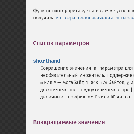
Функция интерпретирует и в случае успешн
получила
из сокращения значения ini-пара
Список параметров
¶
shorthand
Сокращение значения ini-параметра для 
необязательный множитель. Поддержив
или
— мегабайт,
байтов;
и
m
M
1 048 576
g
десятичные, шестнадцатеричные с пре
двоичные с префиксом
или
числа.
0b
0B
Возвращаемые значения
¶