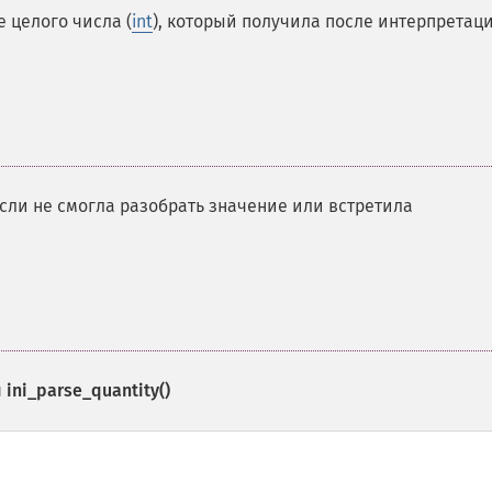
 целого числа (
int
), который получила после интерпретац
если не смогла разобрать значение или встретила
и
ini_parse_quantity()