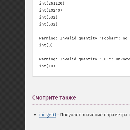
int(261120)

int(10240)

int(532)

int(532)

Warning: Invalid quantity "Foobar": no 
int(0)

Warning: Invalid quantity "10F": unknow
int(10)
Смотрите также
¶
ini_get()
- Получает значение параметра