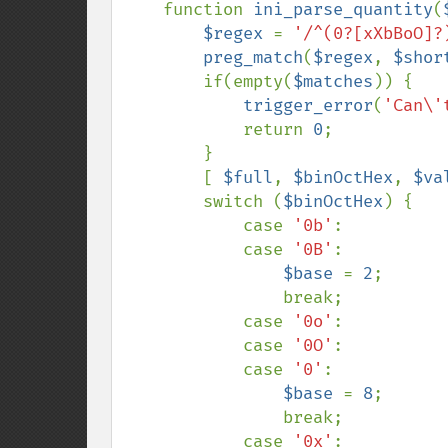
function 
ini_parse_quantity
(
$regex 
= 
'/^(0?[xXbBoO]?
preg_match
(
$regex
, 
$shor
        if(empty(
$matches
)) {

trigger_error
(
'Can\'
            return 
0
;

        }

        [ 
$full
, 
$binOctHex
, 
$va
        switch (
$binOctHex
) {

            case 
'0b'
:

            case 
'0B'
:

$base 
= 
2
;

                break;

            case 
'0o'
:

            case 
'0O'
:

            case 
'0'
:

$base 
= 
8
;

                break;

            case 
'0x'
:
