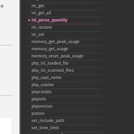
ии
ini_​get
ini_​get_​all
ini_​parse_​quantity
ini_​restore
ini_​set
memory_​get_​peak_​usage
memory_​get_​usage
memory_​reset_​peak_​usage
php_​ini_​loaded_​file
php_​ini_​scanned_​files
php_​sapi_​name
php_​uname
phpcredits
phpinfo
phpversion
putenv
set_​include_​path
set_​time_​limit