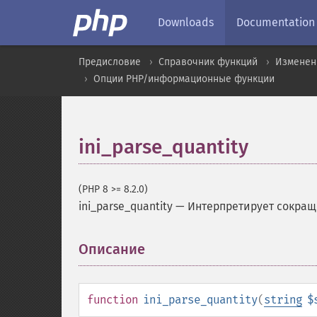
Downloads
Documentation
Предисловие
Справочник функций
Изменен
Опции PHP/информационные функции
ini_parse_quantity
(PHP 8 >= 8.2.0)
ini_parse_quantity
—
Интерпретирует сокращ
Описание
¶
function
ini_parse_quantity
(
string
$