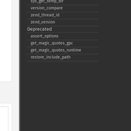
sys_​get_​temp_​dir
version_​compare
zend_​thread_​id
zend_​version
Deprecated
assert_​options
get_​magic_​quotes_​gpc
get_​magic_​quotes_​runtime
restore_​include_​path