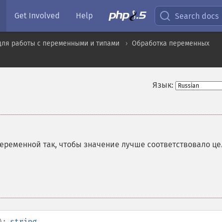
Get Involved
Help
Search docs
для работы с переменными и типами
Обработка переменных
Язык:
еременной так, чтобы значение лучше соответствовало ц
):
string