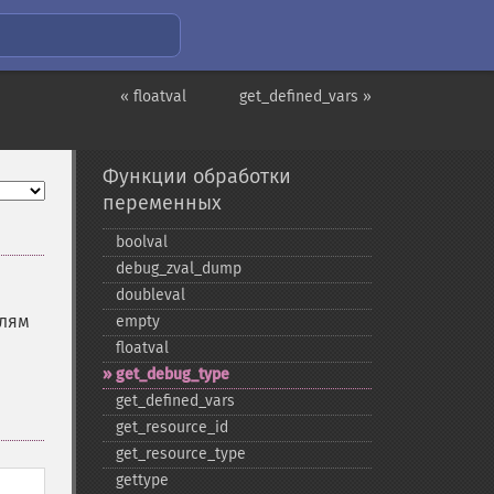
« floatval
get_defined_vars »
Функции обработки
переменных
boolval
debug_​zval_​dump
doubleval
елям
empty
floatval
get_​debug_​type
get_​defined_​vars
get_​resource_​id
get_​resource_​type
gettype