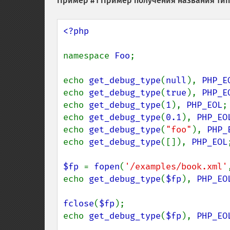
Пример #1 Пример получения названия ти
<?php

namespace 
Foo
;

echo 
get_debug_type
(
null
), 
PHP_E
echo 
get_debug_type
(
true
), 
PHP_E
echo 
get_debug_type
(
1
), 
PHP_EOL
;

echo 
get_debug_type
(
0.1
), 
PHP_EO
echo 
get_debug_type
(
"foo"
), 
PHP_
echo 
get_debug_type
([]), 
PHP_EOL
;
$fp 
= 
fopen
(
'/examples/book.xml'
echo 
get_debug_type
(
$fp
), 
PHP_EO
fclose
(
$fp
);

echo 
get_debug_type
(
$fp
), 
PHP_EO