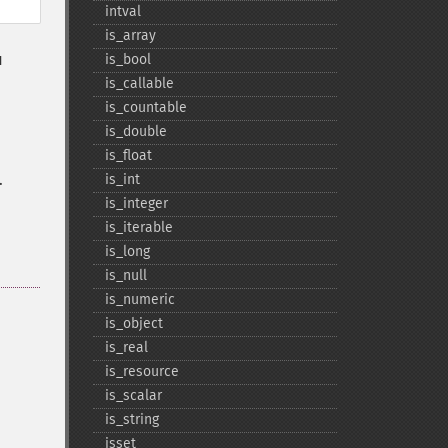
intval
is_​array
я
is_​bool
is_​callable
is_​countable
is_​double
is_​float
.
is_​int
is_​integer
is_​iterable
is_​long
is_​null
is_​numeric
is_​object
is_​real
is_​resource
is_​scalar
is_​string
isset