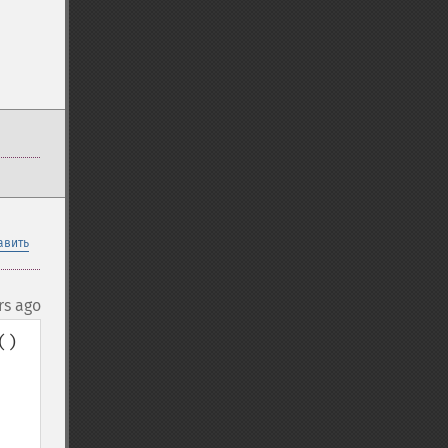
авить
rs ago
)
