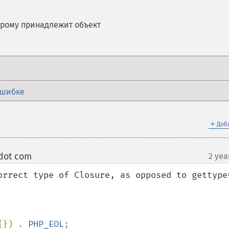
орому принадлежит объект
ошибке
＋
Доб
 dot com
2 yea
¶
orrect type of Closure, as opposed to gettype(
{}) . 
PHP_EOL
;
