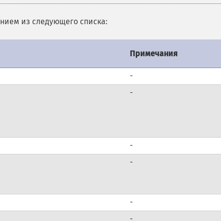
ением из следующего списка:
Примечания
-
-
-
-
-
-