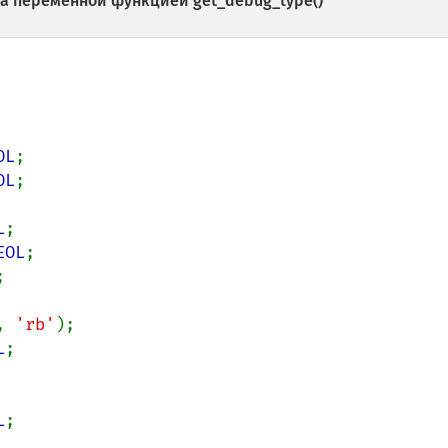
па переменной функцией
get_debug_type()
OL
;

OL
;

L
;

EOL
;



, 
'rb'
);

L
;

L
;
