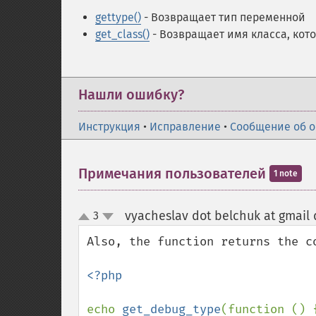
gettype()
- Возвращает тип переменной
get_class()
- Возвращает имя класса, кот
Нашли ошибку?
Инструкция
•
Исправление
•
Сообщение об 
Примечания пользователей
1 note
vyacheslav dot belchuk at gmail
3
up
down
Also, the function returns the c
<?php

echo 
get_debug_type
(function () 