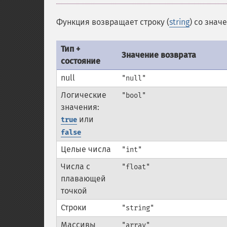
Функция возвращает строку (
string
) со знач
Тип +
Значение возврата
состояние
null
"null"
Логические
"bool"
значения:
или
true
false
Целые числа
"int"
Числа с
"float"
плавающей
точкой
Строки
"string"
Массивы
"array"