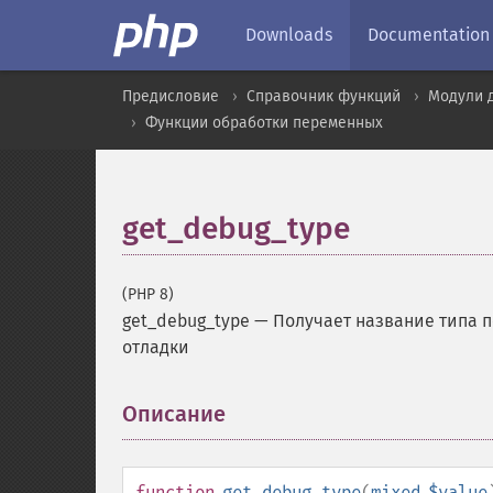
Downloads
Documentation
Предисловие
Справочник функций
Модули 
Функции обработки переменных
get_debug_type
(PHP 8)
get_debug_type
—
Получает название типа п
отладки
Описание
¶
function
get_debug_type
(
mixed
$value