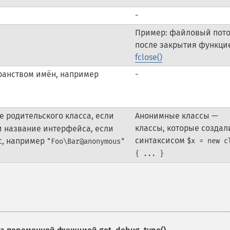
-
Пример: файловый пот
после закрытия функци
fclose()
транством имён, например
-
е родительского класса, если
Анонимные классы —
классы, которые создал
и название интерфейса, если
синтаксисом
с, например
$x = new c
"Foo\Bar@anonymous"
{ ... }