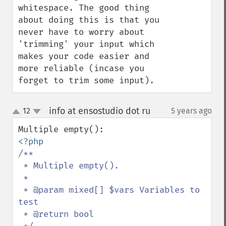
whitespace. The good thing 
about doing this is that you 
never have to worry about 
'trimming' your input which 
makes your code easier and 
more reliable (incase you 
forget to trim some input).
info at ensostudio dot ru
12
5 years ago
¶
up
down
/**

 * Multiple empty().

 *

 * @param mixed[] $vars Variables to 
test

 * @return bool
