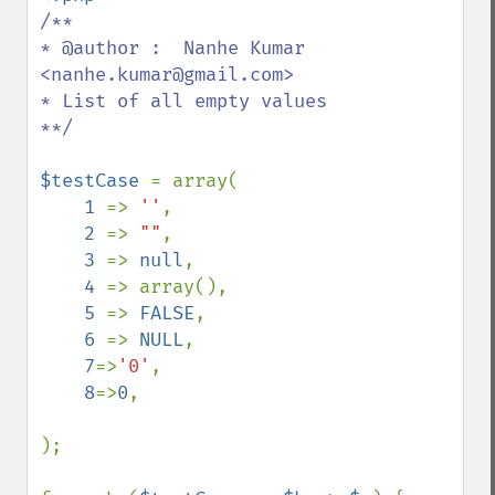
/**

* @author :  Nanhe Kumar 
<nanhe.kumar@gmail.com>

* List of all empty values

**/

$testCase 
= array(

1 
=> 
''
,

2 
=> 
""
,

3 
=> 
null
,

4 
=> array(),

5 
=> 
FALSE
,

6 
=> 
NULL
,

7
=>
'0'
,

8
=>
0
,

);
