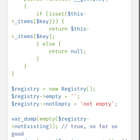
    {

        if (isset(
$this
-
>
_items
[
$key
])) {

            return 
$this
-
>
_items
[
$key
];

        } else {

            return 
null
;

        }

    }

}

$registry 
= new 
Registry
$registry
->
empty 
= 
''
$registry
->
notEmpty 
= 
'not empty'
;

var_dump
(empty(
$registry
-
>
notExisting
)); 
// true, so far so 