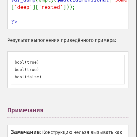
[
'deep'
][
'nested'
]));

?>
Результат выполнения приведённого примера:
bool(true)

bool(true)

bool(false)
Примечания
¶
Замечание
:
Конструкцию нельзя вызывать как