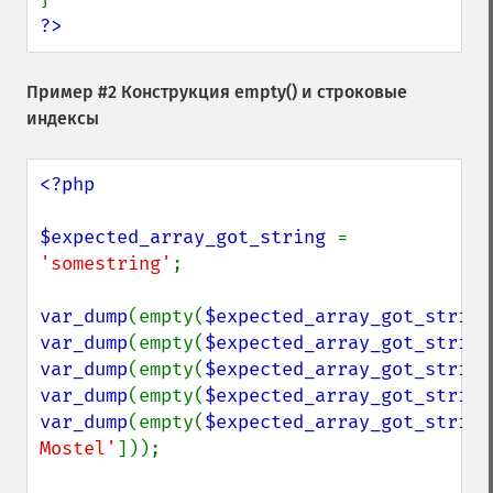
?>
Пример #2 Конструкция
empty()
и строковые
индексы
<?php

$expected_array_got_string 
= 
'somestring'
;

var_dump
(empty(
$expected_array_got_string
var_dump
(empty(
$expected_array_got_string
var_dump
(empty(
$expected_array_got_string
var_dump
(empty(
$expected_array_got_string
var_dump
(empty(
$expected_array_got_string
Mostel'
]));
