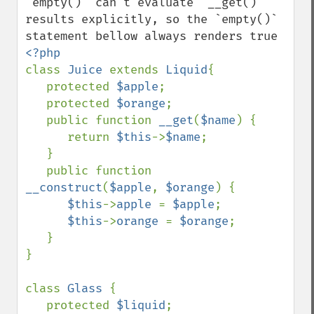
`empty()` can't evaluate `__get()` 
results explicitly, so the `empty()` 
class 
Juice 
extends 
Liquid
{

   protected 
$apple
;

   protected 
$orange
;

   public function 
__get
(
$name
) {

      return 
$this
->
$name
;

   }

   public function 
__construct
(
$apple
, 
$orange
) {

$this
->
apple 
= 
$apple
;

$this
->
orange 
= 
$orange
;

   }

}

class 
Glass 
{

   protected 
$liquid
;
