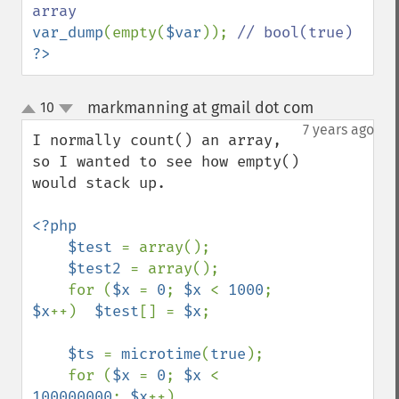
var_dump
(empty(
$var
)); 
?>
markmanning at gmail dot com
10
¶
up
down
7 years ago
I normally count() an array, 
so I wanted to see how empty() 
would stack up.

<?php

    $test 
= array();

$test2 
= array();

    for (
$x 
= 
0
; 
$x 
< 
1000
; 
$x
++)  
$test
[] = 
$x
;

$ts 
= 
microtime
(
true
);

    for (
$x 
= 
0
; 
$x 
< 
100000000
; 
$x
++)
