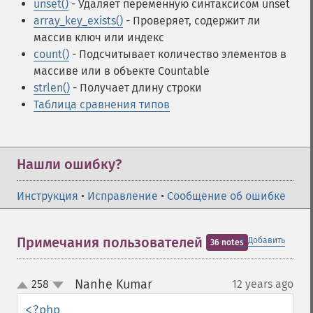
unset()
- Удаляет переменную синтаксисом unset
array_key_exists()
- Проверяет, содержит ли
массив ключ или индекс
count()
- Подсчитывает количество элементов в
массиве или в объекте Countable
strlen()
- Получает длину строки
Таблица сравнения типов
Нашли ошибку?
Инструкция
•
Исправление
•
Сообщение об ошибке
＋
Примечания пользователей
Добавить
36 notes
Nanhe Kumar
258
12 years ago
¶
up
down