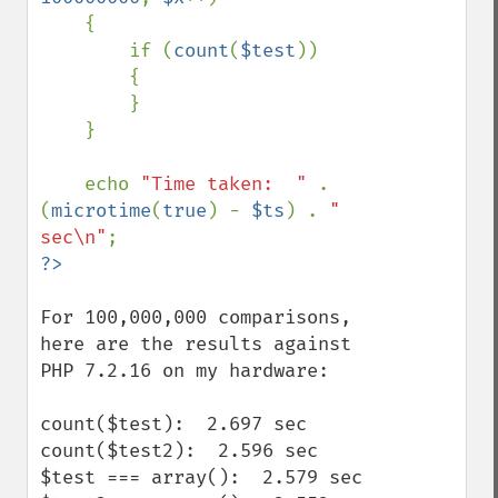
    {

        if (
count
(
$test
))

        {

        }

    }

    echo 
"Time taken:  " 
. 
(
microtime
(
true
) - 
$ts
) . 
" 
sec\n"
For 100,000,000 comparisons, 
here are the results against 
PHP 7.2.16 on my hardware:

count($test):  2.697 sec

count($test2):  2.596 sec

$test === array():  2.579 sec
