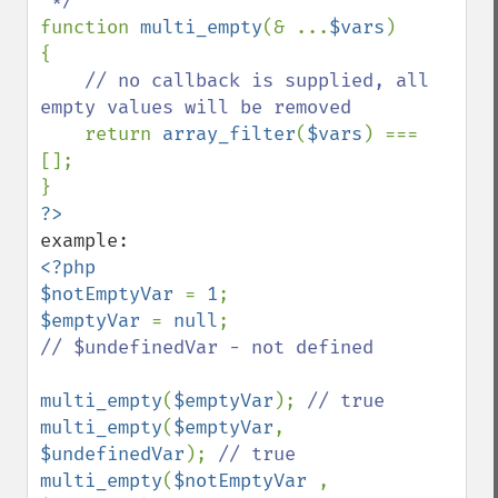
function 
multi_empty
(& ...
$vars
)

{

// no callback is supplied, all 
empty values will be removed

return 
array_filter
(
$vars
) === 
[];

<?php

$notEmptyVar 
= 
1
$emptyVar 
= 
null
// $undefinedVar - not defined

multi_empty
(
$emptyVar
); 
multi_empty
(
$emptyVar
, 
$undefinedVar
); 
multi_empty
(
$notEmptyVar 
, 