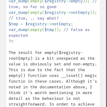
var_dump
(empty(
$registry
->
empty
)); 
// 
var_dump
(empty(
$registry
->
notEmpty
)); 
$tmp 
= 
$registry
->
notEmpty
var_dump
(empty(
$tmp
)); 
// false as 
The result for empty($registry-
>notEmpty) is a bit unexpeced as the 
value is obviously set and non-empty. 
This is due to the fact that the 
empty() function uses __isset() magic 
functin in these cases. Although it's 
noted in the documentation above, I 
think it's worth mentioning in more 
detail as the behaviour is not 
straightforward. In order to achieve 