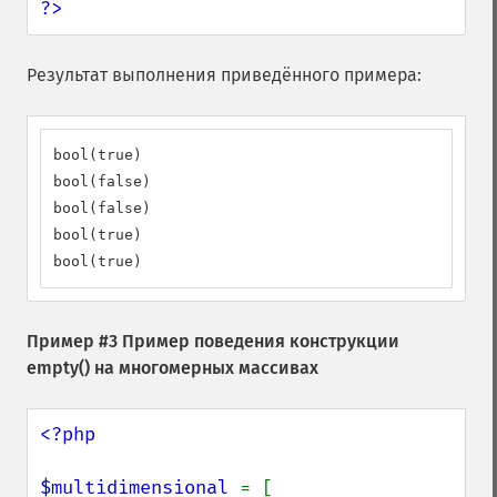
?>
Результат выполнения приведённого примера:
bool(true)

bool(false)

bool(false)

bool(true)

bool(true)
Пример #3 Пример поведения конструкции
empty()
на многомерных массивах
<?php

$multidimensional 
= [
