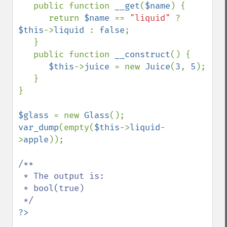
   public function 
__get
(
$name
) {

      return 
$name 
== 
"liquid" 
? 
$this
->
liquid 
: 
false
;

   }

   public function 
__construct
() {

$this
->
juice 
= new 
Juice
(
3
, 
5
);

   }

}

$glass 
= new 
Glass
var_dump
(empty(
$this
->
liquid
-
>
apple
));

/**

 * The output is:

 * bool(true)
