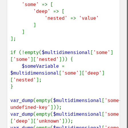
'some' 
=> [

'deep' 
=> [

'nested' 
=> 
'value'

]

    ]

];

if (!empty(
$multidimensional
[
'some'
]
[
'some'
][
'nested'
])) {

$someVariable 
= 
$multidimensional
[
'some'
][
'deep'
]
[
'nested'
];

}

var_dump
(empty(
$multidimensional
[
'some-
undefined-key'
var_dump
(empty(
$multidimensional
[
'some'
]
[
'deep'
][
'unknown'
var_dump
(empty(
$multidimensional
[
'some'
]