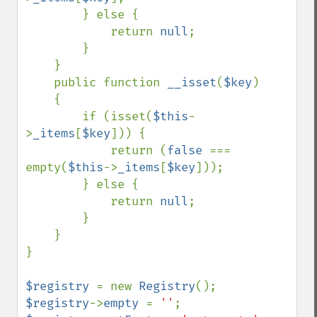
        } else {

            return 
null
;

        }

    }

    public function 
__isset
(
$key
)

    {

        if (isset(
$this
-
>
_items
[
$key
])) {

            return (
false 
=== 
empty(
$this
->
_items
[
$key
]));

        } else {

            return 
null
;

        }

    }

}

$registry 
= new 
Registry
$registry
->
empty 
= 
''