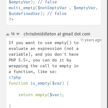
$emptyVar
); 
multi_empty
(
$notEmptyVar 
, 
$emptyVar
, 
$undefinedVar
); 
?>
chrisdmiddleton at gmail dot com
16
¶
up
down
11 years ago
If you want to use empty() to 
evaluate an expression (not a 
variable), and you don't have 
PHP 5.5+, you can do it by 
wrapping the call to empty in 
function 
is_empty
(
$var
) {

    return empty(
$var
);
