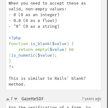
When you need to accept these as 
valid, non-empty values:

- 0 (0 as an integer)

- 0.0 (0 as a float)

- "0" (0 as a string)

function 
is_blank
(
$value
) {

    return empty(
$value
) && 
!
is_numeric
(
$value
);

This is similar to Rails' blank? 
method.
GazetteSDF
7
7 years ago
¶
up
down
For the verification of a form, to 