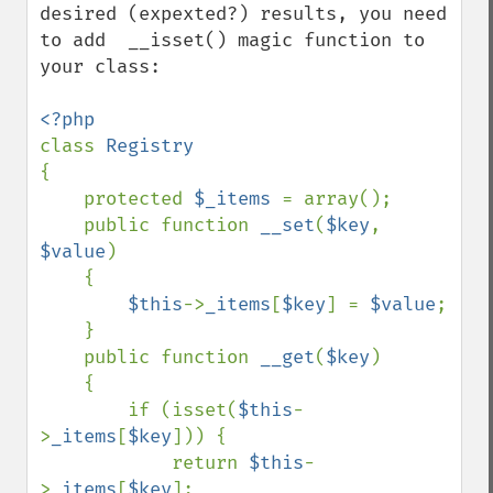
desired (expexted?) results, you need 
to add  __isset() magic function to 
your class:

class 
{

    protected 
$_items 
= array();

    public function 
__set
(
$key
, 
$value
)

    {

$this
->
_items
[
$key
] = 
$value
;

    }

    public function 
__get
(
$key
)

    {

        if (isset(
$this
-
>
_items
[
$key
])) {

            return 
$this
-
>
_items
[
$key
];
