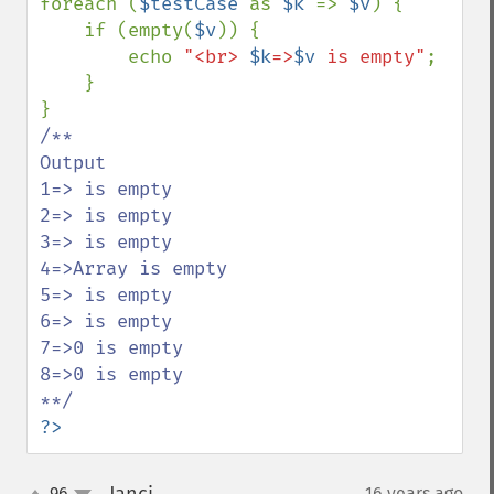
foreach (
$testCase 
as 
$k 
=> 
$v
) {

    if (empty(
$v
)) {

        echo 
"<br> 
$k
=>
$v
 is empty"
;

    }

/**

Output

1=> is empty

2=> is empty

3=> is empty

4=>Array is empty

5=> is empty

6=> is empty

7=>0 is empty

8=>0 is empty

?>
96
16 years ago