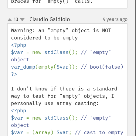
braces for `empty()` calls.
Claudio Galdiolo
13
9 years ago
¶
up
down
Warning: an "empty" object is NOT 
<?php

$var 
= new 
stdClass
(); 
// "empty" 
var_dump
(empty(
$var
)); 
I don't know if there is a standard 
way to test for "empty" objects, I 
<?php

$var 
= new 
stdClass
(); 
// "empty" 
$var 
= (array) 
$var
; 
// cast to empty 