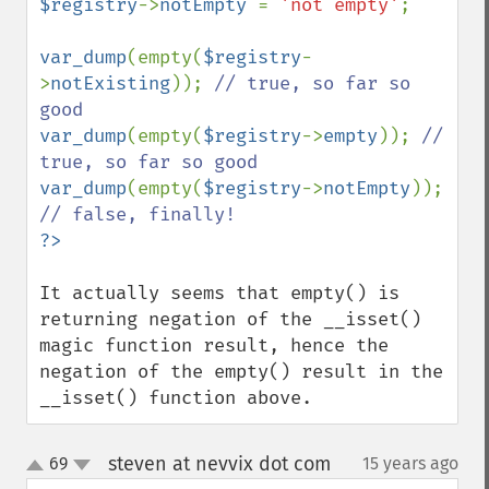
$registry
->
notEmpty 
= 
'not empty'
;

var_dump
(empty(
$registry
-
>
notExisting
)); 
// true, so far so 
var_dump
(empty(
$registry
->
empty
)); 
// 
var_dump
(empty(
$registry
->
notEmpty
)); 
It actually seems that empty() is 
returning negation of the __isset() 
magic function result, hence the 
negation of the empty() result in the 
__isset() function above.
steven at nevvix dot com
69
15 years ago
¶
up
down