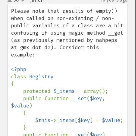
Janci
¶
up
down
Please note that results of empty() 
when called on non-existing / non-
public variables of a class are a bit 
confusing if using magic method __get 
(as previously mentioned by nahpeps 
at gmx dot de). Consider this 
example:

class 
{

    protected 
$_items 
= array();

    public function 
__set
(
$key
, 
$value
)

    {

$this
->
_items
[
$key
] = 
$value
;

    }

    public function 
__get
(
$key
)
