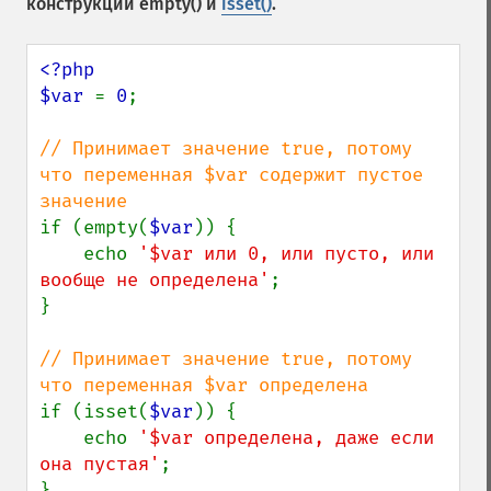
конструкций
empty()
и
isset()
.
<?php

$var 
= 
0
;

// Принимает значение true, потому 
что переменная $var содержит пустое 
if (empty(
$var
)) {

    echo 
'$var или 0, или пусто, или 
вообще не определена'
;

}

// Принимает значение true, потому 
if (isset(
$var
)) {

    echo 
'$var определена, даже если 
она пустая'
;
