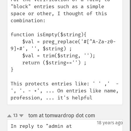
"block" entries such as a simple 
space or other, I thought of this 
combination:

function isEmpty($string){

    $val = preg_replace('#[^A-Za-z0-
9]+#', '', $string) ;

    $val = trim($string, '');

    return ($string=='') ;

}

This protects entries like: ' ' ,'  -  
', '. - +', ... On entries like name, 
profession, ... it's helpful
tom at tomwardrop dot com
13
¶
up
down
18 years ago
In reply to "admin at 