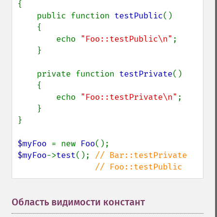
{

    public function 
testPublic
()

    {

        echo 
"Foo::testPublic\n"
;

    }

    private function 
testPrivate
()

    {

        echo 
"Foo::testPrivate\n"
;

    }

}

$myFoo 
= new 
Foo
$myFoo
->
test
(); 
// Bar::testPrivate

                // Foo::testPublic
Область видимости констант
¶