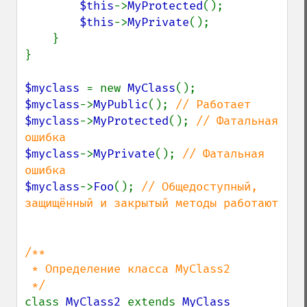
$this
->
MyProtected
();

$this
->
MyPrivate
();

    }

}

$myclass 
= new 
MyClass
$myclass
->
MyPublic
(); 
$myclass
->
MyProtected
(); 
// Фатальная 
$myclass
->
MyPrivate
(); 
// Фатальная 
$myclass
->
Foo
(); 
// Общедоступный, 
защищённый и закрытый методы работают

/**

 * Определение класса MyClass2

class 
MyClass2 
extends 