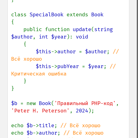
class 
SpecialBook 
extends 
{

    public function 
update
(
string 
$author
, 
int $year
): 
void

{

$this
->
author 
= 
$author
; 
// 
Всё хорошо

$this
->
pubYear 
= 
$year
; 
// 
Критическая ошибка

}

}

$b 
= new 
Book
(
'Правильный PHP-код'
, 
'Peter H. Peterson'
, 
2024
);

echo 
$b
->
title
; 
echo 
$b
->
author
; 