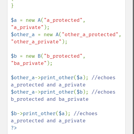
}

$a 
= new 
A
(
"a_protected"
, 
"a_private"
$other_a 
= new 
A
(
"other_a_protected"
, 
"other_a_private"
);

$b 
= new 
B
(
"b_protected"
, 
"ba_private"
);

$other_a
->
print_other
(
$a
); 
//echoes 
$other_a
->
print_other
(
$b
); 
//echoes 
b_protected and ba_private

$b
->
print_other
(
$a
); 
//echoes 
?>