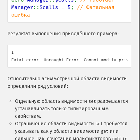
Manager
::
$calls 
= 
5
; 
// Фатальная 
ошибка
Результат выполнения приведённого примера:
1

Относительно асимметричной области видимости
определили ряд условий:
Отдельную область видимости
разрешается
set
устанавливать только типизированным
свойствам.
Ограничение области видимости
требуется
set
указывать как у области видимости
или
get
сильнее. Так, сочетания модификаторов
public