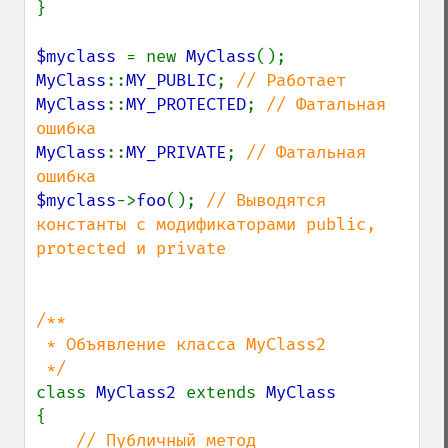
}

$myclass 
= new 
MyClass
MyClass
::
MY_PUBLIC
; 
MyClass
::
MY_PROTECTED
; 
// Фатальная 
MyClass
::
MY_PRIVATE
; 
// Фатальная 
$myclass
->
foo
(); 
// Выводятся 
константы с модификаторами public, 
protected и private

/**

 * Объявление класса MyClass2

class 
MyClass2 
extends 
{

// Публичный метод
