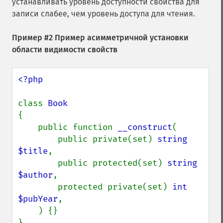
устанавливать уровень доступности свойства для
записи слабее, чем уровень доступа для чтения.
Пример #2 Пример асимметричной установки
области видимости свойств
<?php

class 
{

    public function 
__construct
(

        public private(set) 
string 
$title
,

        public protected(set) 
string 
$author
,

        protected private(set) 
int 
$pubYear
,

    ) {}

}
