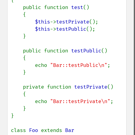
{

    public function 
test
()

    {

$this
->
testPrivate
();

$this
->
testPublic
();

    }

    public function 
testPublic
()

    {

        echo 
"Bar::testPublic\n"
;

    }

    private function 
testPrivate
()

    {

        echo 
"Bar::testPrivate\n"
;

    }

}

class 
Foo 
extends 