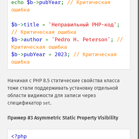
echo 
$b
->
pubYear
; 
// Критическая 
ошибка

$b
->
title 
= 
'Неправильный PHP-код'
; 
$b
->
author 
= 
'Pedro H. Peterson'
; 
// 
$b
->
pubYear 
= 
2023
; 
// Критическая 
ошибка
Начиная с PHP 8.5 статические свойства класса
тоже стали поддерживать установку отдельной
области видимости для записи через
спецификатор
.
set
Пример #3 Asymmetric Static Property Visibility
<?php
