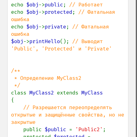
echo 
$obj
->
public
; 
echo 
$obj
->
protected
; 
// Фатальная 
echo 
$obj
->
private
; 
// Фатальная 
$obj
->
printHello
(); 
// Выводит 
'Public', 'Protected' и 'Private'

/**

 * Определение MyClass2

class 
MyClass2 
extends 
{

// Разрешается переопределять 
открытые и защищённые свойства, но не 
закрытые

public 
$public 
= 
'Public2'
;

    protected 
$protected 
= 