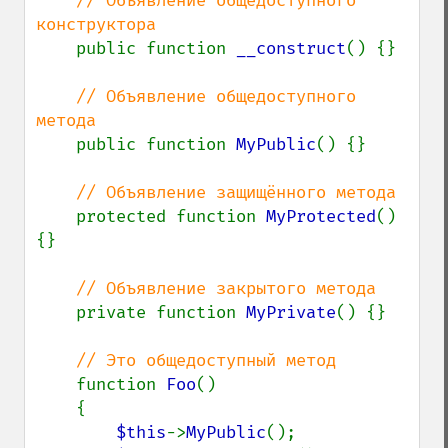
// Объявление общедоступного 
конструктора

public function 
__construct
() {}

// Объявление общедоступного 
метода

public function 
MyPublic
() {}

// Объявление защищённого метода

protected function 
MyProtected
() 
{}

// Объявление закрытого метода

private function 
MyPrivate
() {}

// Это общедоступный метод

function 
Foo
()

    {

$this
->
MyPublic
();
