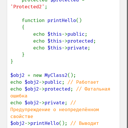
'Protected2'
;

    function 
printHello
()

    {

        echo 
$this
->
public
;

        echo 
$this
->
protected
;

        echo 
$this
->
private
;

    }

}

$obj2 
= new 
MyClass2
();

echo 
$obj2
->
public
; 
echo 
$obj2
->
protected
; 
// Фатальная 
echo 
$obj2
->
private
; 
// 
Предупреждение о неопределённом 
$obj2
->
printHello
(); 
// Выводит 