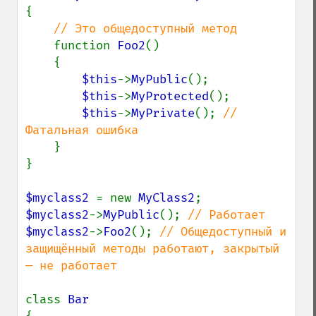
{

// Это общедоступный метод

function 
Foo2
()

    {

$this
->
MyPublic
();

$this
->
MyProtected
();

$this
->
MyPrivate
(); 
// 
Фатальная ошибка

}

}

$myclass2 
= new 
MyClass2
$myclass2
->
MyPublic
(); 
$myclass2
->
Foo2
(); 
// Общедоступный и 
защищённый методы работают, закрытый 
— не работает

class 