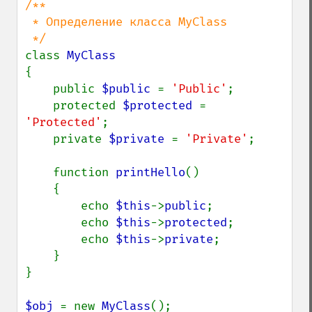
/**

 * Определение класса MyClass

class 
{

    public 
$public 
= 
'Public'
;

    protected 
$protected 
= 
'Protected'
;

    private 
$private 
= 
'Private'
;

    function 
printHello
()

    {

        echo 
$this
->
public
;

        echo 
$this
->
protected
;

        echo 
$this
->
private
;

    }

}

$obj 
= new 
MyClass
();
