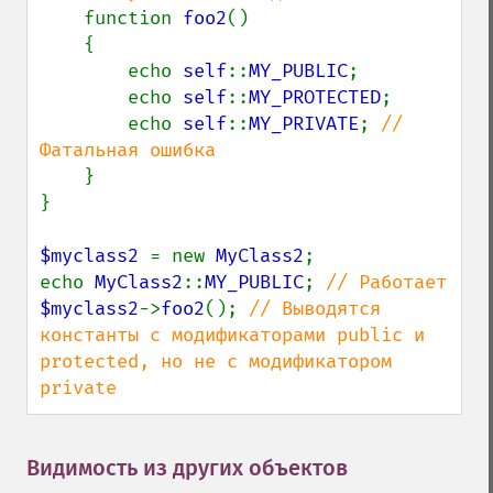
function 
foo2
()

    {

        echo 
self
::
MY_PUBLIC
;

        echo 
self
::
MY_PROTECTED
;

        echo 
self
::
MY_PRIVATE
; 
// 
Фатальная ошибка

}

}

$myclass2 
= new 
MyClass2
;

echo 
MyClass2
::
MY_PUBLIC
; 
$myclass2
->
foo2
(); 
// Выводятся 
константы с модификаторами public и 
protected, но не с модификатором 
private
Видимость из других объектов
¶