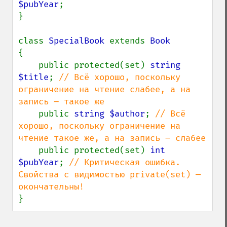
$pubYear
;

}

class 
SpecialBook 
extends 
{

    public protected(set) 
string 
$title
; 
// Всё хорошо, поскольку 
ограничение на чтение слабее, а на 
запись – такое же

public 
string $author
; 
// Всё 
хорошо, поскольку ограничение на 
чтение такое же, а на запись – слабее

public protected(set) 
int 
$pubYear
; 
// Критическая ошибка. 
Свойства с видимостью private(set) — 
}