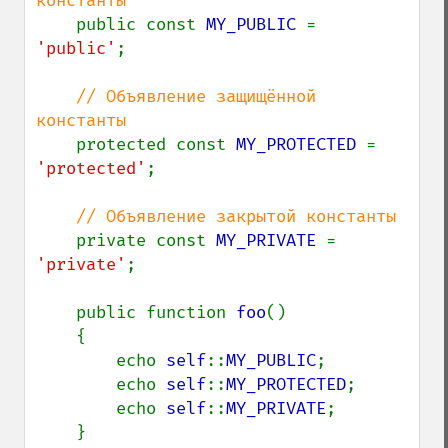
константы

public const 
MY_PUBLIC 
= 
'public'
;

// Объявление защищённой 
константы

protected const 
MY_PROTECTED 
= 
'protected'
;

// Объявление закрытой константы

private const 
MY_PRIVATE 
= 
'private'
;

    public function 
foo
()

    {

        echo 
self
::
MY_PUBLIC
;

        echo 
self
::
MY_PROTECTED
;

        echo 
self
::
MY_PRIVATE
;

    }
