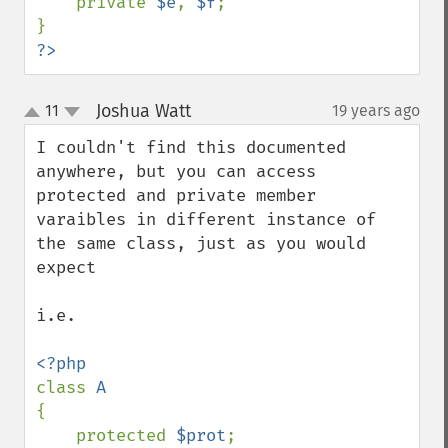
    private 
$e
, 
$f
;

?>
Joshua Watt
11
19 years ago
¶
up
down
I couldn't find this documented 
anywhere, but you can access 
protected and private member 
varaibles in different instance of 
the same class, just as you would 
expect

i.e.

class 
{

    protected 
$prot
;
