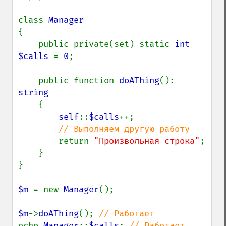
class 
{

    public private(set) static 
int 
$calls 
= 
0
;

    public function 
doAThing
(): 
string

{

self
::
$calls
++;

// Выполняем другую работу

return 
"Произвольная строка"
;

    }

}

$m 
= new 
Manager
();

$m
->
doAThing
(); 
echo 
Manager
::
$calls
; 