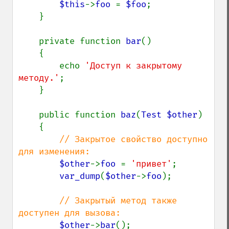
$this
->
foo 
= 
$foo
;

    }

    private function 
bar
()

    {

        echo 
'Доступ к закрытому 
методу.'
;

    }

    public function 
baz
(
Test $other
)

    {

// Закрытое свойство доступно 
для изменения:

$other
->
foo 
= 
'привет'
;

var_dump
(
$other
->
foo
);

// Закрытый метод также 
доступен для вызова:

$other
->
bar
();
