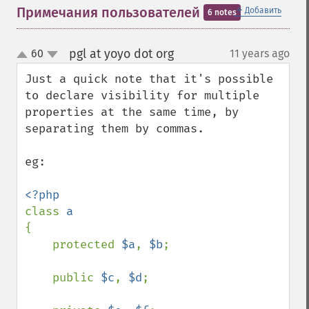
＋
Примечания пользователей
Добавить
6 notes
pgl at yoyo dot org
60
11 years ago
¶
up
down
Just a quick note that it's possible 
to declare visibility for multiple 
properties at the same time, by 
separating them by commas.

eg:

class 
{

    protected 
$a
, 
$b
;

    public 
$c
, 
$d
;
