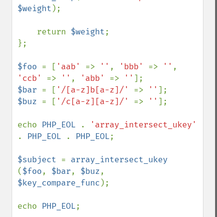
$weight
);

    return 
$weight
;

};

$foo 
= [
'aab' 
=> 
''
, 
'bbb' 
=> 
''
, 
'ccb' 
=> 
''
, 
'abb' 
=> 
''
$bar 
= [
'/[a-z]b[a-z]/' 
=> 
''
$buz 
= [
'/c[a-z][a-z]/' 
=> 
''
];

echo 
PHP_EOL 
. 
'array_intersect_ukey' 
. 
PHP_EOL 
. 
PHP_EOL
;

$subject 
= 
array_intersect_ukey 
(
$foo
, 
$bar
, 
$buz
, 
$key_compare_func
);

echo 
PHP_EOL
;
