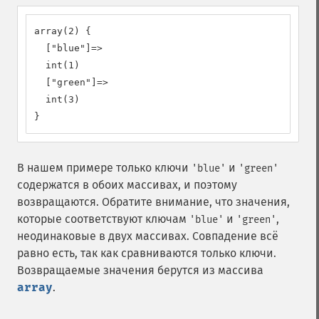
array(2) {

  ["blue"]=>

  int(1)

  ["green"]=>

  int(3)

}
В нашем примере только ключи
и
'blue'
'green'
содержатся в обоих массивах, и поэтому
возвращаются. Обратите внимание, что значения,
которые соответствуют ключам
и
,
'blue'
'green'
неодинаковые в двух массивах. Совпадение всё
равно есть, так как сравниваются только ключи.
Возвращаемые значения берутся из массива
array
.