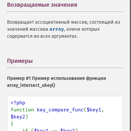
Возвращаемые значения
¶
Возвращает ассоциативный массив, состоящий из
значений массива
array
, ключи которых
содержатся во всех аргументах.
Примеры
¶
Пример #1 Пример использования функции
array_intersect_ukey()
function 
key_compare_func
(
$key1
, 
$key2
)

{

    if (
$key1 
== 
$key2
)
