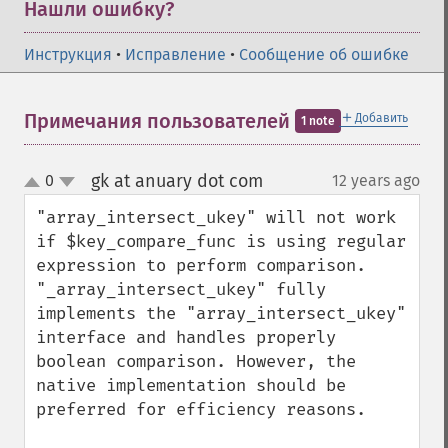
Нашли ошибку?
Инструкция
•
Исправление
•
Сообщение об ошибке
＋
Примечания пользователей
Добавить
1 note
gk at anuary dot com
0
12 years ago
¶
up
down
"array_intersect_ukey" will not work 
if $key_compare_func is using regular 
expression to perform comparison. 
"_array_intersect_ukey" fully 
implements the "array_intersect_ukey" 
interface and handles properly 
boolean comparison. However, the 
native implementation should be 
preferred for efficiency reasons.
