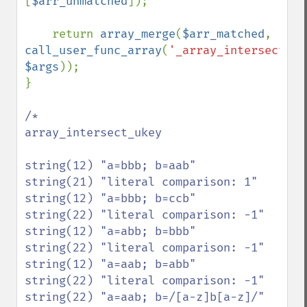
[
$arr_unmatched
]);

    return 
array_merge
(
$arr_matched
, 
call_user_func_array
(
'_array_intersect_uk
$args
));

}

/*

array_intersect_ukey

string(12) "a=bbb; b=aab"

string(21) "literal comparison: 1"

string(12) "a=bbb; b=ccb"

string(22) "literal comparison: -1"

string(12) "a=abb; b=bbb"

string(22) "literal comparison: -1"

string(12) "a=aab; b=abb"

string(22) "literal comparison: -1"

string(22) "a=aab; b=/[a-z]b[a-z]/"
