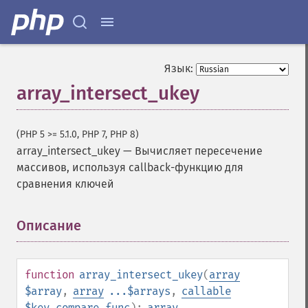
Язык:
array_intersect_ukey
(PHP 5 >= 5.1.0, PHP 7, PHP 8)
array_intersect_ukey
—
Вычисляет пересечение
массивов, используя callback-функцию для
сравнения ключей
Описание
¶
function
array_intersect_ukey
(
array
$array
,
array
...$arrays
,
callable
$key_compare_func
):
array