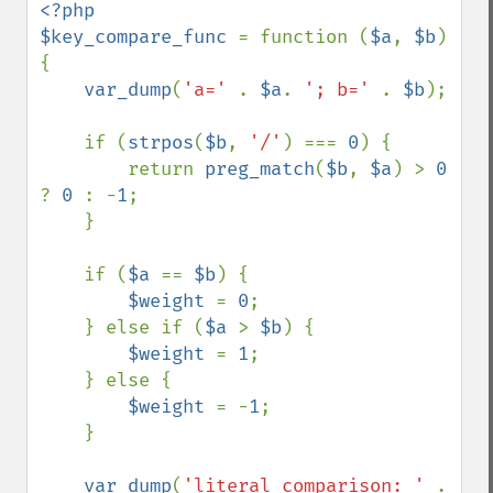
<?php

$key_compare_func 
= function (
$a
, 
$b
) 
{

var_dump
(
'a=' 
. 
$a
. 
'; b=' 
. 
$b
);

    if (
strpos
(
$b
, 
'/'
) === 
0
) {

        return 
preg_match
(
$b
, 
$a
) > 
0 
? 
0 
: -
1
;

    }

    if (
$a 
== 
$b
) {

$weight 
= 
0
;

    } else if (
$a 
> 
$b
) {

$weight 
= 
1
;

    } else {

$weight 
= -
1
;

    }

var_dump
(
'literal comparison: ' 
. 