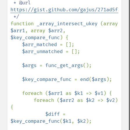
 * @url 
https://gist.github.com/gajus/271ad5f3633
function 
_array_intersect_ukey 
(array 
$arr1
, array 
$arr2
, 
$key_compare_func
) {

$arr_matched 
= [];

$arr_unmatched 
= [];

$args 
= 
func_get_args
();

$key_compare_func 
= 
end
(
$args
);

    foreach (
$arr1 
as 
$k1 
=> 
$v1
) {

        foreach (
$arr2 
as 
$k2 
=> 
$v2
) 
{

$diff 
= 
$key_compare_func
(
$k1
, 
$k2
);
