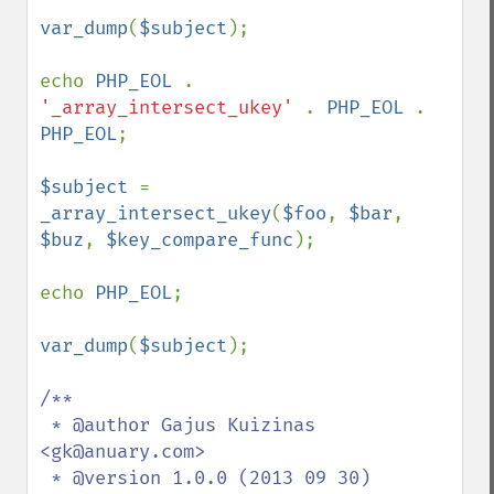
var_dump
(
$subject
);

echo 
PHP_EOL 
. 
'_array_intersect_ukey' 
. 
PHP_EOL 
. 
PHP_EOL
;

$subject 
= 
_array_intersect_ukey
(
$foo
, 
$bar
, 
$buz
, 
$key_compare_func
);

echo 
PHP_EOL
;

var_dump
(
$subject
);

/**

 * @author Gajus Kuizinas 
<gk@anuary.com>

 * @version 1.0.0 (2013 09 30)
