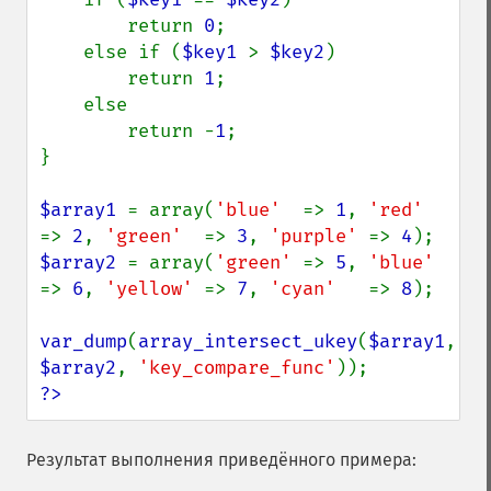
        return 
0
;

    else if (
$key1 
> 
$key2
)

        return 
1
;

    else

        return -
1
;

}

$array1 
= array(
'blue'  
=> 
1
, 
'red'  
=> 
2
, 
'green'  
=> 
3
, 
'purple' 
=> 
4
$array2 
= array(
'green' 
=> 
5
, 
'blue' 
=> 
6
, 
'yellow' 
=> 
7
, 
'cyan'   
=> 
8
);

var_dump
(
array_intersect_ukey
(
$array1
, 
$array2
, 
'key_compare_func'
?>
Результат выполнения приведённого примера: