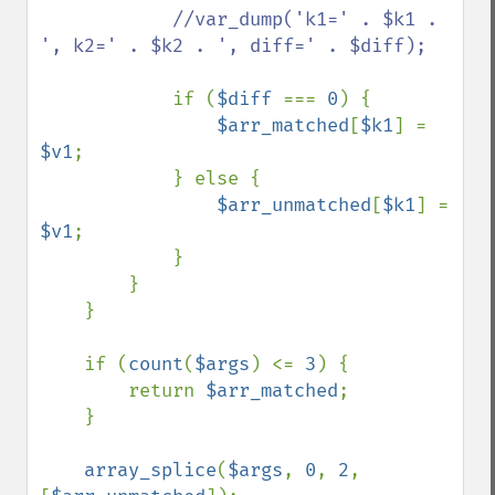
//var_dump('k1=' . $k1 . 
', k2=' . $k2 . ', diff=' . $diff);

if (
$diff 
=== 
0
) {

$arr_matched
[
$k1
] = 
$v1
;

            } else {

$arr_unmatched
[
$k1
] = 
$v1
;

            }

        }

    }

    if (
count
(
$args
) <= 
3
) {

        return 
$arr_matched
;

    }

array_splice
(
$args
, 
0
, 
2
, 