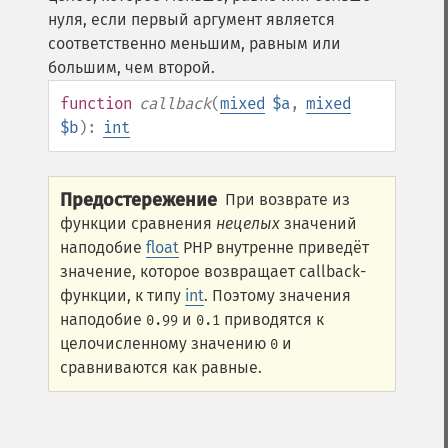
нуля, если первый аргумент является
соответственно меньшим, равным или
большим, чем второй.
function
callback
(
mixed
$a
,
mixed
$b
):
int
Предостережение
При возврате из
функции сравнения
нецелых
значений
наподобие
float
PHP внутренне приведёт
значение, которое возвращает callback-
функции, к типу
int
. Поэтому значения
наподобие
и
приводятся к
0.99
0.1
целочисленному значению
и
0
сравниваются как равные.