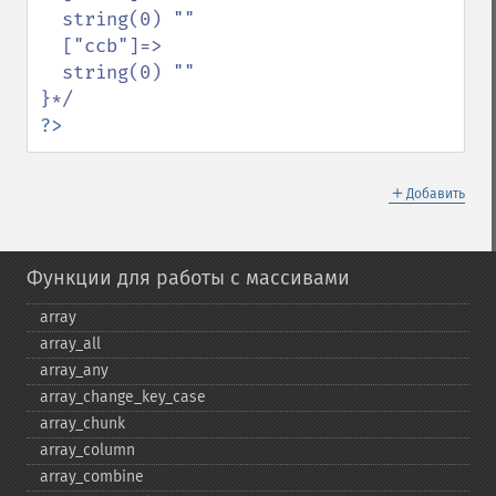
  string(0) ""

  ["ccb"]=>

  string(0) ""

?>
＋
Добавить
Функции для работы с массивами
array
array_​all
array_​any
array_​change_​key_​case
array_​chunk
array_​column
array_​combine