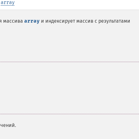
:
array
я массива
array
и индексирует массив с результатами
ачений.