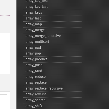
array_​key_​first
array_​key_​last
array_​keys
array_​last
array_​map
array_​merge
array_​merge_​recursive
array_​multisort
array_​pad
array_​pop
array_​product
array_​push
array_​rand
array_​reduce
array_​replace
array_​replace_​recursive
array_​reverse
array_​search
array_​shift