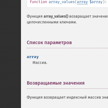
function
array_values
(
array
$array
)
Функция
array_values()
возвращает значени
целочисленными ключами.
Список параметров
¶
array
Массив.
Возвращаемые значения
¶
Функция возвращает индексный массив зн