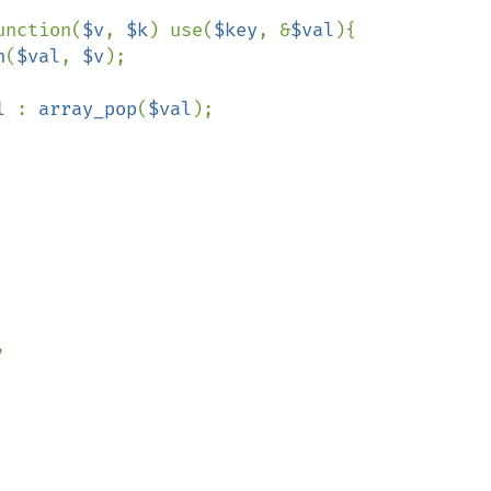
unction(
$v
, 
$k
) use(
$key
, &
$val
){

h
(
$val
, 
$v
);

l 
: 
array_pop
(
$val
);


