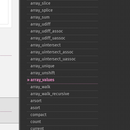
array_​slice
array_​splice
array_​sum
array_​udiff
array_​udiff_​assoc
array_​udiff_​uassoc
array_​uintersect
array_​uintersect_​assoc
array_​uintersect_​uassoc
array_​unique
array_​unshift
array_​values
array_​walk
array_​walk_​recursive
arsort
asort
compact
count
current