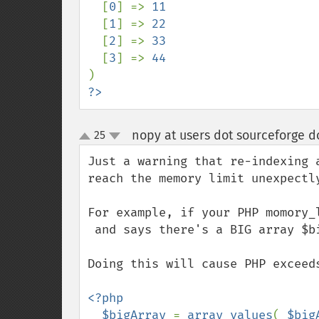
  [
0
] => 
11

[
1
] => 
22

[
2
] => 
33

[
3
] => 
?>
nopy at users dot sourceforge d
25
up
down
Just a warning that re-indexing 
reach the memory limit unexpectly
For example, if your PHP momory_l
 and says there's a BIG array $bigArray which allocate 5MB of memory.

Doing this will cause PHP exceeds
<?php

  $bigArray 
= 
array_values
( 
$big