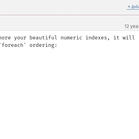
＋
Доб
12 yea
nore your beautiful numeric indexes, it will 
foreach' ordering:
