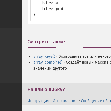
    [0] => XL

    [1] => gold

)
Смотрите также
¶
array_keys()
- Возвращает все или некот
array_combine()
- Создаёт новый массив 
значений другого
Нашли ошибку?
Инструкция
•
Исправление
•
Сообщение об 