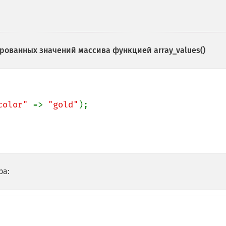
ированных значений массива функцией
array_values()
color" 
=> 
"gold"
ра: