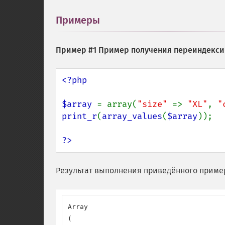
Примеры
¶
Пример #1 Пример получения переиндекс
<?php

$array 
= array(
"size" 
=> 
"XL"
, 
"
print_r
(
array_values
(
$array
));

?>
Результат выполнения приведённого приме
Array

(
