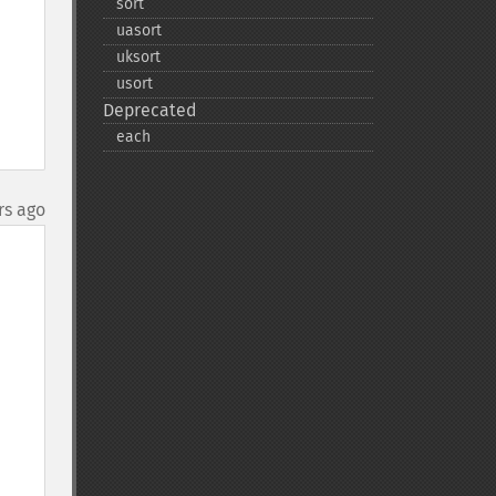
sort
uasort
uksort
usort
Deprecated
each
rs ago