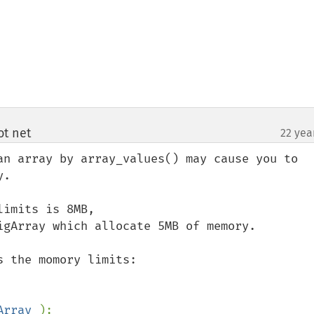
ot net
22 yea
¶
an array by array_values() may cause you to 
.

imits is 8MB,

 the momory limits:

Array 