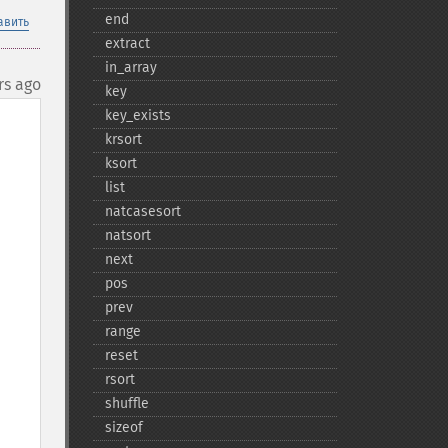
end
авить
extract
in_​array
rs ago
key
key_​exists
krsort
ksort
list
natcasesort
natsort
next
pos
prev
range
reset
rsort
shuffle
sizeof