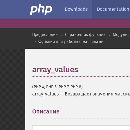
Downloads
Documentation
Предисловие
Справочник функций
Модули 
Функции для работы с массивами
array_values
(PHP 4, PHP 5, PHP 7, PHP 8)
array_values
—
Возвращает значения масси
Описание
¶