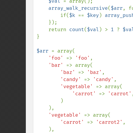
$val 
= array();

array_walk_recursive
(
$arr
, f
        if(
$k 
== 
$key
) 
array_pus
    });

    return 
count
(
$val
) > 
1 
? 
$va
}

$arr 
= array(

'foo' 
=> 
'foo'
,

'bar' 
=> array(

'baz' 
=> 
'baz'
,

'candy' 
=> 
'candy'
,

'vegetable' 
=> array(

'carrot' 
=> 
'carrot'
,
        )

    ),

'vegetable' 
=> array(

'carrot' 
=> 
'carrot2'
,

    ),
