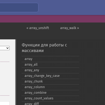
« array_unshift
array_walk »
Функции для работы с
массивами
array
array_​all
array_​any
array_​change_​key_​case
array_​chunk
array_​column
array_​combine
array_​count_​values
array_​diff