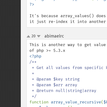
It's because array_values() does 
it just re-index it into another
abimaelrc
20
¶
up
down
This is another way to get value
/**

 * Get all values from specific key in a multidimensional array

 *

 * @param $key string

 * @param $arr array

 * @return null|string|array

function 
array_value_recursive
(
$