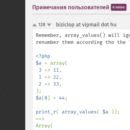
Примечания пользователей
6 notes
biziclop at vipmail dot hu
128
¶
up
down
Remember, array_values() will ig
renumber them according tho the '
<?php

$a 
= array(

3 
=> 
11
,

1 
=> 
22
,

2 
=> 
33
,

$a
[
0
] = 
44
;

print_r
( 
array_values
( 
$a 
));

==>

Array(
