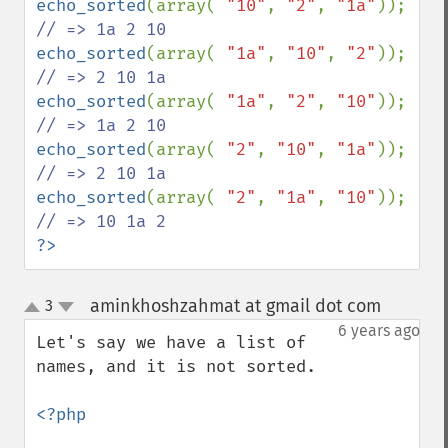
echo_sorted
(array( 
"10"
, 
"2"
, 
"1a"
)); 
echo_sorted
(array( 
"1a"
, 
"10"
, 
"2"
)); 
echo_sorted
(array( 
"1a"
, 
"2"
, 
"10"
)); 
echo_sorted
(array( 
"2"
, 
"10"
, 
"1a"
)); 
echo_sorted
(array( 
"2"
, 
"1a"
, 
"10"
)); 
?>
aminkhoshzahmat at gmail dot com
3
¶
up
down
6 years ago
Let's say we have a list of 
names, and it is not sorted.

<?php
