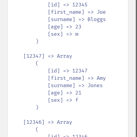
            [id] => 12345

            [first_name] => Joe

            [surname] => Bloggs

            [age] => 23

            [sex] => m

        )

    [12347] => Array

        (

            [id] => 12347

            [first_name] => Amy

            [surname] => Jones

            [age] => 21

            [sex] => f

        )

    [12346] => Array

        (

            [id] => 12346
