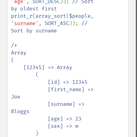
'age'
, 
SORT_DESC
)); 
// Sort 
print_r
(
array_sort
(
$people
, 
'surname'
, 
SORT_ASC
)); 
// 
Sort by surname

/*

Array

(

    [12345] => Array

        (

            [id] => 12345

            [first_name] => 
Joe

            [surname] => 
Bloggs

            [age] => 23

            [sex] => m

        )
