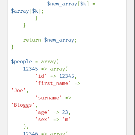
$new_array
[
$k
] = 
$array
[
$k
];

        }

    }

    return 
$new_array
;

}

$people 
= array(

12345 
=> array(

'id' 
=> 
12345
,

'first_name' 
=> 
'Joe'
,

'surname' 
=> 
'Bloggs'
,

'age' 
=> 
23
,

'sex' 
=> 
'm'

),

12346 
=> array(
