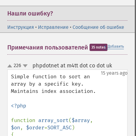
Нашли ошибку?
Инструкция
•
Исправление
•
Сообщение об ошибке
＋
Примечания пользователей
Добавить
35 notes
phpdotnet at m4tt dot co dot uk
226
¶
up
down
15 years ago
Simple function to sort an 
array by a specific key. 
Maintains index association.

<?php

function 
array_sort
(
$array
, 
$on
, 
$order
=
SORT_ASC
)

{
