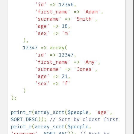
'id' 
=> 
12346
,

'first_name' 
=> 
'Adam'
,

'surname' 
=> 
'Smith'
,

'age' 
=> 
18
,

'sex' 
=> 
'm'

),

12347 
=> array(

'id' 
=> 
12347
,

'first_name' 
=> 
'Amy'
,

'surname' 
=> 
'Jones'
,

'age' 
=> 
21
,

'sex' 
=> 
'f'

)

);

print_r
(
array_sort
(
$people
, 
'age'
, 
SORT_DESC
)); 
print_r
(
array_sort
(
$people
, 
'surname'
, 
SORT_ASC
)); 
// Sort by 