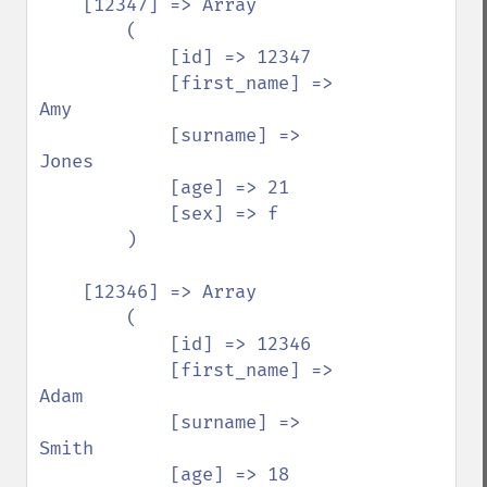
    [12347] => Array

        (

            [id] => 12347

            [first_name] => 
Amy

            [surname] => 
Jones

            [age] => 21

            [sex] => f

        )

    [12346] => Array

        (

            [id] => 12346

            [first_name] => 
Adam

            [surname] => 
Smith

            [age] => 18
