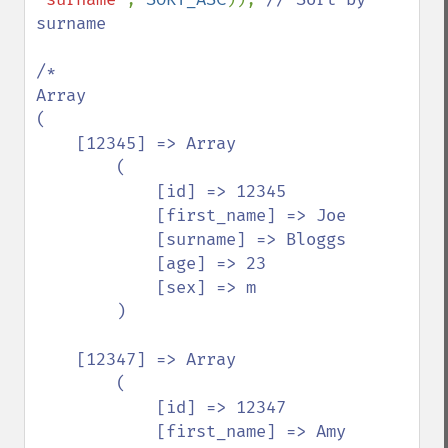
surname

/*

Array

(

    [12345] => Array

        (

            [id] => 12345

            [first_name] => Joe

            [surname] => Bloggs

            [age] => 23

            [sex] => m

        )

    [12347] => Array

        (

            [id] => 12347

            [first_name] => Amy
