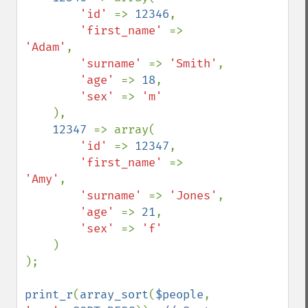
'id' 
=> 
12346
,

'first_name' 
=> 
'Adam'
,

'surname' 
=> 
'Smith'
,

'age' 
=> 
18
,

'sex' 
=> 
'm'

),

12347 
=> array(

'id' 
=> 
12347
,

'first_name' 
=> 
'Amy'
,

'surname' 
=> 
'Jones'
,

'age' 
=> 
21
,

'sex' 
=> 
'f'

)

);

print_r
(
array_sort
(
$people
, 