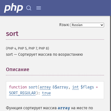
Язык:
sort
(PHP 4, PHP 5, PHP 7, PHP 8)
sort
—
Сортирует массив по возрастанию
Описание
¶
function
sort
(
array
&$array
,
int
$flags
=
SORT_REGULAR
):
true
Функция сортирует массив
array
на месте по