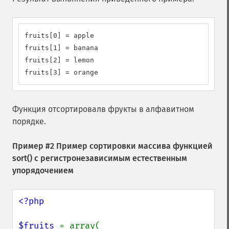
fruits[0] = apple

fruits[1] = banana

fruits[2] = lemon

fruits[3] = orange
Функция отсортировалв фрукты в алфавитном
порядке.
Пример #2 Пример сортировки массива функцией
sort()
с регистронезависимым естественным
упорядочением
<?php

$fruits 
= array(
