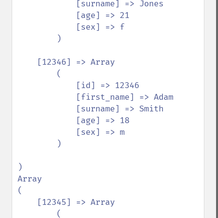
            [surname] => Jones

            [age] => 21

            [sex] => f

        )

    [12346] => Array

        (

            [id] => 12346

            [first_name] => Adam

            [surname] => Smith

            [age] => 18

            [sex] => m

        )

)

Array

(

    [12345] => Array

        (
