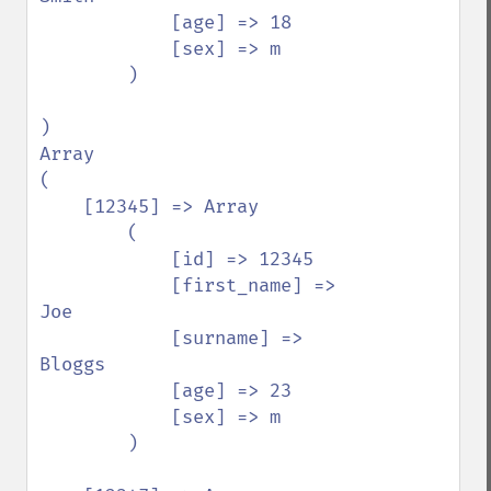
            [age] => 18

            [sex] => m

        )

)

Array

(

    [12345] => Array

        (

            [id] => 12345

            [first_name] => 
Joe

            [surname] => 
Bloggs

            [age] => 23

            [sex] => m

        )
