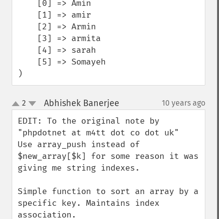
    [0] => Amin

    [1] => amir

    [2] => Armin

    [3] => armita

    [4] => sarah

    [5] => Somayeh

)
Abhishek Banerjee
2
10 years ago
¶
up
down
EDIT: To the original note by 
"phpdotnet at m4tt dot co dot uk" 

Use array_push instead of 
$new_array[$k] for some reason it was 

giving me string indexes.

Simple function to sort an array by a 
specific key. Maintains index 
association.
