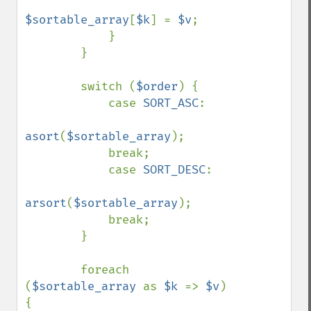
$sortable_array
[
$k
] = 
$v
;

            }

        }

        switch (
$order
) {

            case 
SORT_ASC
:

asort
(
$sortable_array
);

            break;

            case 
SORT_DESC
:

arsort
(
$sortable_array
);

            break;

        }

        foreach 
(
$sortable_array 
as 
$k 
=> 
$v
) 
{
