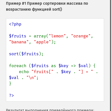
Пример #1 Пример сортировки массива по
возрастанию функцией
sort()
<?php

$fruits 
= array(
"lemon"
, 
"orange"
, 
"banana"
, 
"apple"
);

sort
(
$fruits
);

foreach (
$fruits 
as 
$key 
=> 
$val
) {

    echo 
"fruits[" 
. 
$key 
. 
"] = " 
. 
$val 
. 
"\n"
;

}

?>
Результат выполнения приведённого примера: