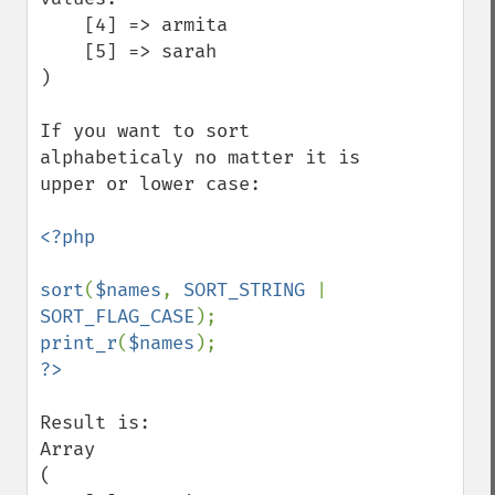
    [4] => armita

    [5] => sarah

)

If you want to sort 
alphabeticaly no matter it is 
upper or lower case:

<?php

sort
(
$names
, 
SORT_STRING 
| 
SORT_FLAG_CASE
print_r
(
$names
Result is:

Array

(
