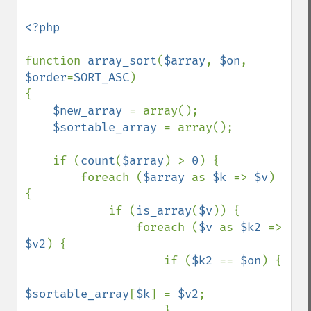
<?php

function 
array_sort
(
$array
, 
$on
, 
$order
=
SORT_ASC
)

{

$new_array 
= array();

$sortable_array 
= array();

    if (
count
(
$array
) > 
0
) {

        foreach (
$array 
as 
$k 
=> 
$v
) 
{

            if (
is_array
(
$v
)) {

                foreach (
$v 
as 
$k2 
=> 
$v2
) {

                    if (
$k2 
== 
$on
) {

$sortable_array
[
$k
] = 
$v2
;

                    }
