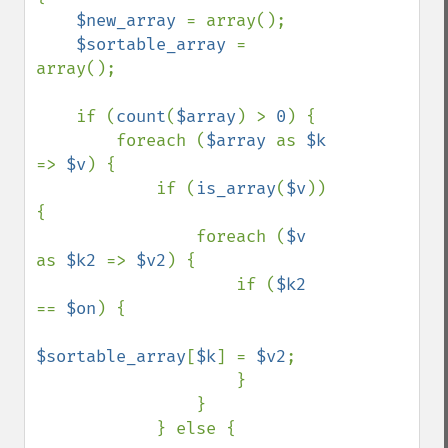
$new_array 
= array();

$sortable_array 
= 
array();

    if (
count
(
$array
) > 
0
) {

        foreach (
$array 
as 
$k 
=> 
$v
) {

            if (
is_array
(
$v
)) 
{

                foreach (
$v 
as 
$k2 
=> 
$v2
) {

                    if (
$k2 
== 
$on
) {

$sortable_array
[
$k
] = 
$v2
;

                    }

                }

            } else {
