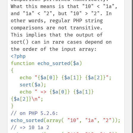
What this means is that "10" < "1a", 
and "1a" < "2", but "10" > "2". In 
other words, regular PHP string 
comparisons are not transitive.

This implies that the output of 
sort() can in rare cases depend on 
function 
echo_sorted
(
$a
)

{

   echo 
"
{
$a
[
0
]}
{
$a
[
1
]}
{
$a
[
2
]}
"
;

sort
(
$a
);

   echo 
" => 
{
$a
[
0
]}
{
$a
[
1
]}
{
$a
[
2
]}
\n"
;

echo_sorted
(array( 
"10"
, 
"1a"
, 
"2"
)); 