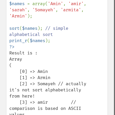
$names 
= array(
'Amin'
, 
'amir'
, 
'sarah'
, 
'Somayeh'
, 
'armita'
, 
'Armin'
);

sort
(
$names
); 
// simple 
print_r
(
$names
Result is :

Array

(

    [0] => Amin

    [1] => Armin

    [2] => Somayeh // actually 
it's not sort alphabetically 
from here!

    [3] => amir         // 
comparison is based on ASCII 
values.
