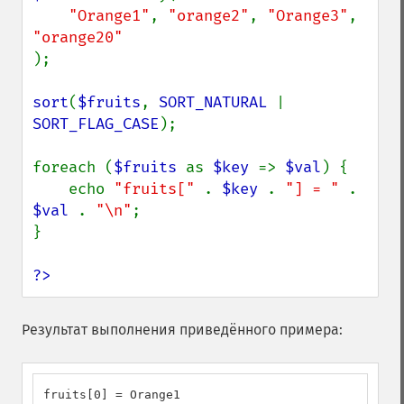
"Orange1"
, 
"orange2"
, 
"Orange3"
, 
);

sort
(
$fruits
, 
SORT_NATURAL 
| 
SORT_FLAG_CASE
);

foreach (
$fruits 
as 
$key 
=> 
$val
) {

    echo 
"fruits[" 
. 
$key 
. 
"] = " 
. 
$val 
. 
"\n"
;

}

?>
Результат выполнения приведённого примера:
fruits[0] = Orange1
