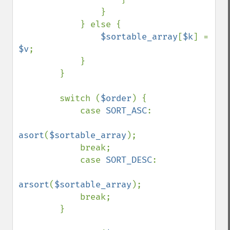
                }

            } else {

$sortable_array
[
$k
] = 
$v
;

            }

        }

        switch (
$order
) {

            case 
SORT_ASC
:

asort
(
$sortable_array
);

            break;

            case 
SORT_DESC
:

arsort
(
$sortable_array
);

            break;

        }
