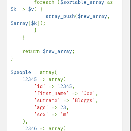
        foreach (
$sortable_array 
as 
$k 
=> 
$v
) {

array_push
(
$new_array
, 
$array
[
$k
]);

        }

    }

    return 
$new_array
;

}

$people 
= array(

12345 
=> array(

'id' 
=> 
12345
,

'first_name' 
=> 
'Joe'
,

'surname' 
=> 
'Bloggs'
,

'age' 
=> 
23
,

'sex' 
=> 
'm'

),

12346 
=> array(
