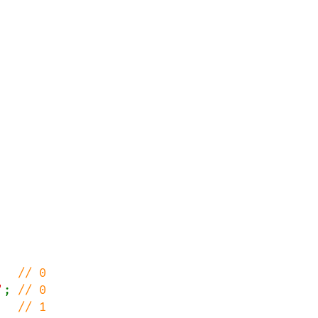
   
'
; 
   