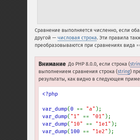
Сравнение выполняется численно, если об
другой —
числовая строка
. Эти правила та
преобразовываются при сравнениях вида
=
Внимание
До PHP 8.0.0, если строка (
stri
выполнением сравнения строка (
string
) п
результаты, как видно в следующем приме
<?php

var_dump
(
0 
== 
"a"
var_dump
(
"1" 
== 
"01"
var_dump
(
"10" 
== 
"1e1"
var_dump
(
100 
== 
"1e2"
);
