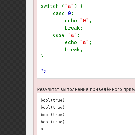
switch (
"a"
) {

    case 
0
:

        echo 
"0"
;

        break;

    case 
"a"
:

        echo 
"a"
;

        break;

}

?>
Результат выполнения приведённого приме
bool(true)

bool(true)

bool(true)

bool(true)
