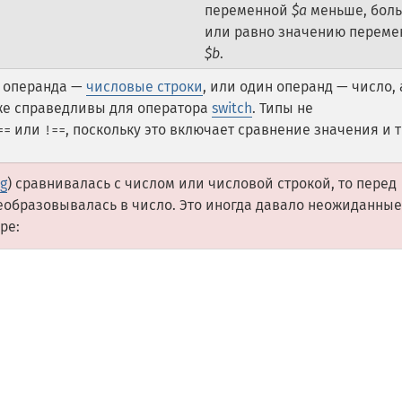
переменной
$a
меньше, бол
или равно значению переме
$b
.
а операнда —
числовые строки
, или один операнд — число, 
кже справедливы для оператора
switch
. Типы не
или
, поскольку это включает сравнение значения и т
==
!==
ng
) сравнивалась с числом или числовой строкой, то перед
реобразовывалась в число. Это иногда давало неожиданные
ре: