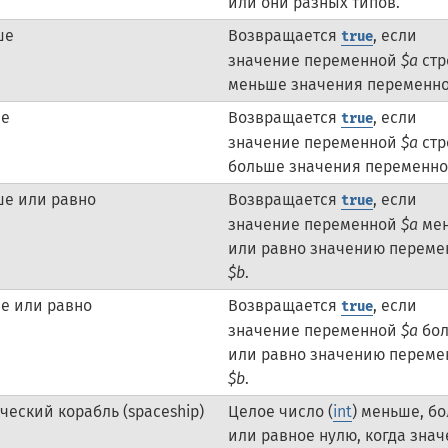
или они разных типов.
ше
Возвращается
, если
true
значение переменной
$a
стр
меньше значения переменн
ше
Возвращается
, если
true
значение переменной
$a
стр
больше значения переменн
е или равно
Возвращается
, если
true
значение переменной
$a
ме
или равно значению переме
$b
.
е или равно
Возвращается
, если
true
значение переменной
$a
бо
или равно значению переме
$b
.
ческий корабль (spaceship)
Целое число (
int
) меньше, б
или равное нулю, когда зна