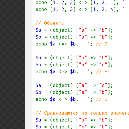
echo [
1
, 
2
, 
3
] <=> [
1
, 
2
, 
1
], 
' 
echo [
1
, 
2
, 
3
] <=> [
1
, 
2
, 
4
], 
' 
$a 
= (object) [
"a" 
=> 
"b"
$b 
= (object) [
"a" 
=> 
"b"
];

echo 
$a 
<=> 
$b
, 
' '
; 
// 0

$a 
= (object) [
"a" 
=> 
"b"
$b 
= (object) [
"a" 
=> 
"c"
];

echo 
$a 
<=> 
$b
, 
' '
; 
// -1

$a 
= (object) [
"a" 
=> 
"c"
$b 
= (object) [
"a" 
=> 
"b"
];

echo 
$a 
<=> 
$b
, 
' '
; 
// 1

$a 
= (object) [
"a" 
=> 
"b"
$b 
= (object) [
"b" 
=> 
"b"
];
