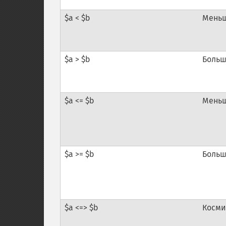
$a < $b
Мень
$a > $b
Боль
$a <= $b
Меньш
$a >= $b
Больш
$a <=> $b
Косми