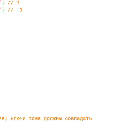
'
; 
'
; 
// -1
