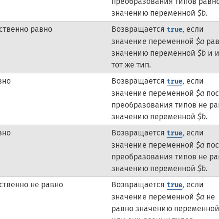
преобразования типов равн
значению переменной
$b
.
ственно равно
Возвращается
, если
true
значение переменной
$a
рав
значению переменной
$b
и 
тот же тип.
вно
Возвращается
, если
true
значение переменной
$a
пос
преобразования типов не ра
значению переменной
$b
.
вно
Возвращается
, если
true
значение переменной
$a
пос
преобразования типов не ра
значению переменной
$b
.
ственно не равно
Возвращается
, если
true
значение переменной
$a
не
равно значению переменно