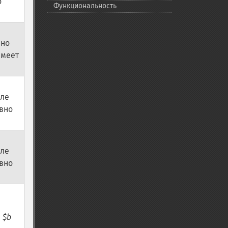
о
Функциональность
но
имеет
ле
вно
ле
вно
й
$b