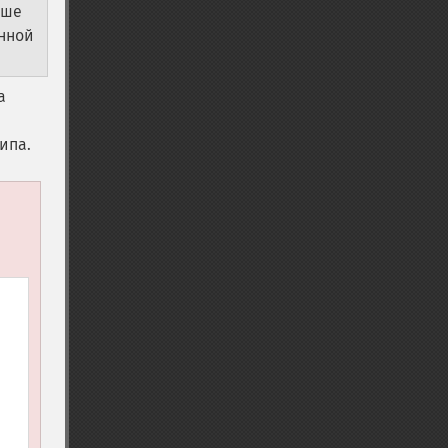
ьше
нной
а
ипа.