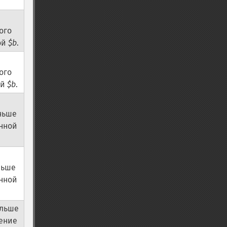
ого
ой
$b
.
ого
ой
$b
.
ньше
нной
льше
нной
ольше
чение