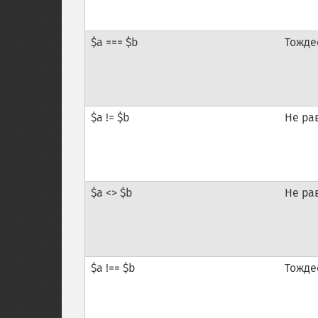
$a === $b
Тожде
$a != $b
Не ра
$a <> $b
Не ра
$a !== $b
Тожде