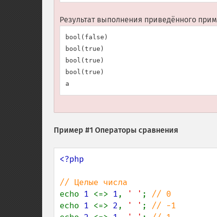
Результат выполнения приведённого приме
bool(false)

bool(true)

bool(true)

bool(true)

Пример #1 Операторы сравнения
<?php

echo 
1 
<=> 
1
, 
' '
; 
echo 
1 
<=> 
2
, 
' '
; 