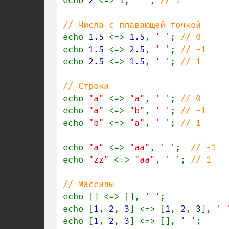
echo 
2 
<=> 
1
, 
' '
; 
// 1

echo 
1.5 
<=> 
1.5
, 
' '
; 
echo 
1.5 
<=> 
2.5
, 
' '
; 
echo 
2.5 
<=> 
1.5
, 
' '
; 
// 1

echo 
"a" 
<=> 
"a"
, 
' '
; 
echo 
"a" 
<=> 
"b"
, 
' '
; 
echo 
"b" 
<=> 
"a"
, 
' '
; 
// 1

echo 
"a" 
<=> 
"aa"
, 
' '
;  
echo 
"zz" 
<=> 
"aa"
, 
' '
; 
// 1

echo [] <=> [], 
' '
;            
echo [
1
, 
2
, 
3
] <=> [
1
, 
2
, 
3
], 
' 
echo [
1
, 
2
, 
3
] <=> [], 
' '
;     