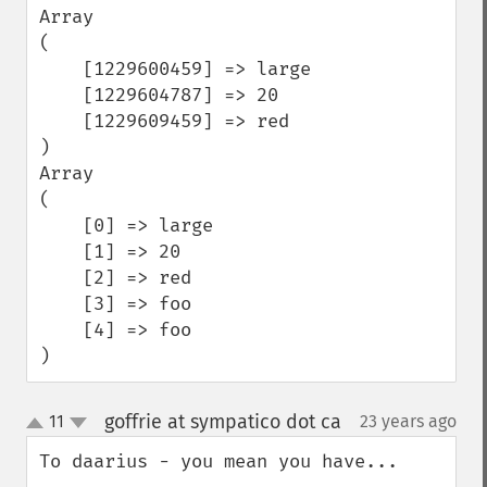
Array

(

    [1229600459] => large

    [1229604787] => 20

    [1229609459] => red

)

Array

(

    [0] => large

    [1] => 20

    [2] => red

    [3] => foo

    [4] => foo

)
goffrie at sympatico dot ca
11
23 years ago
¶
up
down
To daarius - you mean you have...
