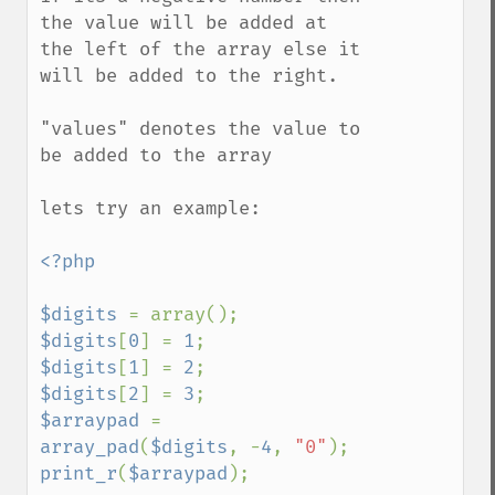
the value will be added at 
the left of the array else it 
will be added to the right.

"values" denotes the value to 
be added to the array

lets try an example:

<?php

$digits 
$digits
[
0
] = 
1
$digits
[
1
] = 
2
$digits
[
2
] = 
3
$arraypad 
= 
array_pad
(
$digits
, -
4
, 
"0"
print_r
(
$arraypad
);
