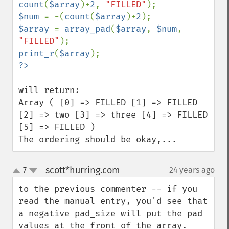
count
(
$array
)+
2
, 
"FILLED"
$num 
= -(
count
(
$array
)+
2
$array 
= 
array_pad
(
$array
, 
$num
, 
"FILLED"
print_r
(
$array
will return:

Array ( [0] => FILLED [1] => FILLED 
[2] => two [3] => three [4] => FILLED 
[5] => FILLED )

The ordering should be okay,...
scott*hurring.com
7
24 years ago
¶
up
down
to the previous commenter -- if you 
read the manual entry, you'd see that 
a negative pad_size will put the pad 
values at the front of the array.