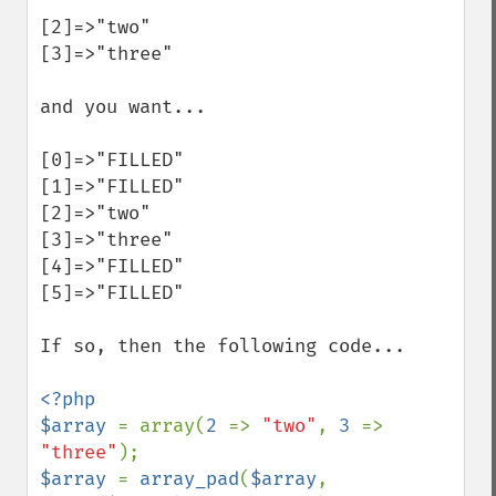
[2]=>"two"

[3]=>"three"

and you want...

[0]=>"FILLED"

[1]=>"FILLED"

[2]=>"two"

[3]=>"three"

[4]=>"FILLED"

[5]=>"FILLED"

If so, then the following code...

<?php

$array 
= array(
2 
=> 
"two"
, 
3 
=> 
"three"
$array 
= 
array_pad
(
$array
, 