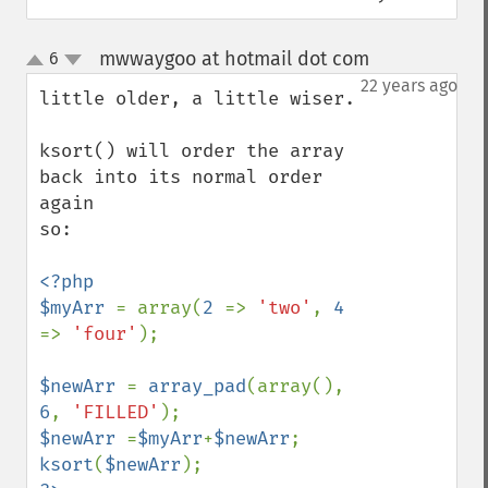
mwwaygoo at hotmail dot com
6
¶
up
down
22 years ago
little older, a little wiser.

ksort() will order the array 
back into its normal order 
again

so:

<?php

$myArr 
= array(
2 
=> 
'two'
, 
4 
=> 
'four'
);

$newArr 
= 
array_pad
(array(), 
6
, 
'FILLED'
$newArr 
=
$myArr
+
$newArr
ksort
(
$newArr