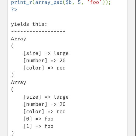
print_r
(
array_pad
(
$b
, 
5
, 
'foo'
yields this:

------------------

Array

(

    [size] => large

    [number] => 20

    [color] => red

)

Array

(

    [size] => large

    [number] => 20

    [color] => red

    [0] => foo

    [1] => foo

)
