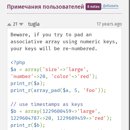
＋
Примечания пользователей
Добавить
8 notes
tugla
21
17 years ago
¶
up
down
Beware, if you try to pad an 
associative array using numeric keys, 
your keys will be re-numbered.

<?php

$a 
= array(
'size'
=>
'large'
, 
'number'
=>
20
, 
'color'
=>
'red'
print_r
(
$a
print_r
(
array_pad
(
$a
, 
5
, 
'foo'
));

$b 
= array(
1229600459
=>
'large'
, 
1229604787
=>
20
, 
1229609459
=>
'red'
print_r
(
$b