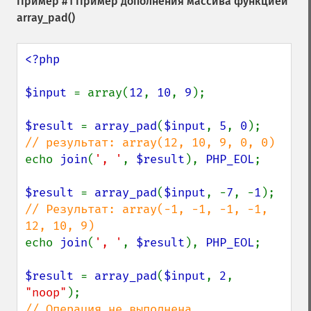
Пример #1 Пример дополнения массива функцией
array_pad()
<?php

$input 
= array(
12
, 
10
, 
9
);

$result 
= 
array_pad
(
$input
, 
5
, 
0
echo 
join
(
', '
, 
$result
), 
PHP_EOL
;

$result 
= 
array_pad
(
$input
, -
7
, -
1
// Результат: array(-1, -1, -1, -1, 
echo 
join
(
', '
, 
$result
), 
PHP_EOL
;

$result 
= 
array_pad
(
$input
, 
2
, 
"noop"