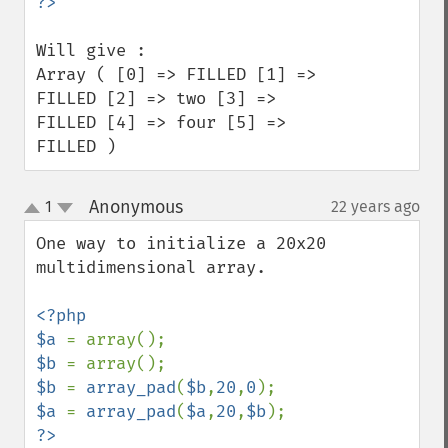
Will give : 

Array ( [0] => FILLED [1] => 
FILLED [2] => two [3] => 
FILLED [4] => four [5] => 
FILLED )
Anonymous
1
22 years ago
¶
up
down
One way to initialize a 20x20 
multidimensional array.  

<?php

$a 
$b 
$b 
= 
array_pad
(
$b
,
20
,
0
$a 
= 
array_pad
(
$a
,
20
,
$b
?>