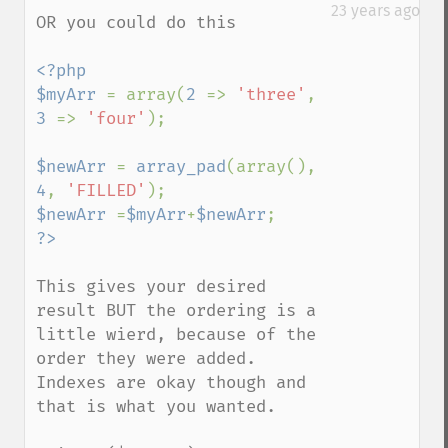
down
23 years ago
OR you could do this 

<?php

$myArr 
= array(
2 
=> 
'three'
, 
3 
=> 
'four'
);

$newArr 
= 
array_pad
(array(), 
4
, 
'FILLED'
$newArr 
=
$myArr
+
$newArr
This gives your desired 
result BUT the ordering is a 
little wierd, because of the 
order they were added. 
Indexes are okay though and 
that is what you wanted.
