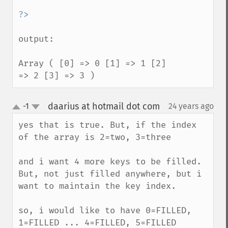
output:

Array ( [0] => 0 [1] => 1 [2] 
=> 2 [3] => 3 )
daarius at hotmail dot com
-1
24 years ago
¶
up
down
yes that is true. But, if the index 
of the array is 2=two, 3=three

and i want 4 more keys to be filled. 
But, not just filled anywhere, but i 
want to maintain the key index.

so, i would like to have 0=FILLED, 
1=FILLED ... 4=FILLED, 5=FILLED
