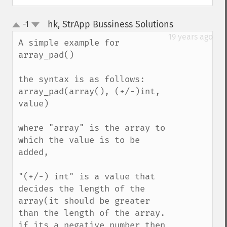
hk, StrApp Bussiness Solutions
-1
¶
up
down
19 years ago
A simple example for 
array_pad()

the syntax is as follows: 
array_pad(array(), (+/-)int, 
value)

where "array" is the array to 
which the value is to be 
added,

"(+/-) int" is a value that 
decides the length of the 
array(it should be greater 
than the length of the array.

if its a negative number then 