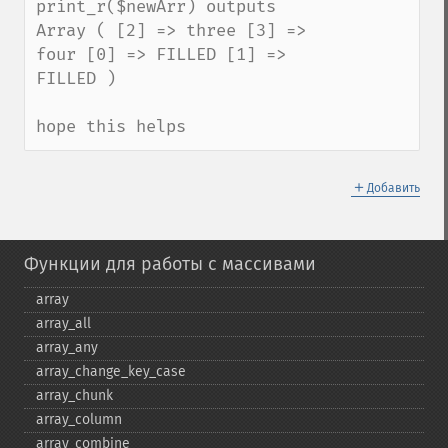
print_r($newArr) outputs

Array ( [2] => three [3] => 
four [0] => FILLED [1] => 
FILLED )

hope this helps
＋
Добавить
Функции для работы с массивами
array
array_​all
array_​any
array_​change_​key_​case
array_​chunk
array_​column
array_​combine