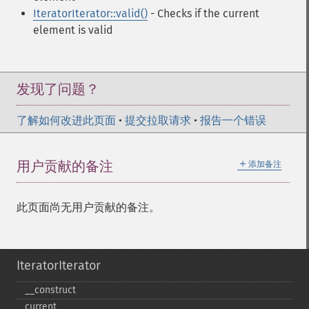
IteratorIterator::valid()
- Checks if the current
element is valid
发现了问题？
了解如何改进此页面
•
提交拉取请求
•
报告一个错误
＋
用户贡献的备注
添加备注
此页面尚无用户贡献的备注。
IteratorIterator
_​_​construct
current