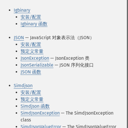
Igbinary
安装/配置
Igbinary 函数
JSON
— JavaScript 对象表示法（JSON）
安装/配置
预定义常量
JsonException
— JsonException 类
JsonSerializable
— JSON 序列化接口
JSON 函数
Simdjson
安装/配置
预定义常量
Simdjson 函数
SimdJsonException
— The SimdJsonException
class
SimdJsonValueError
— The SimdJsonValueError