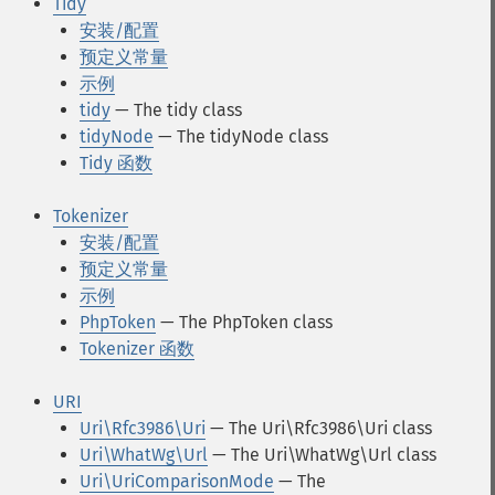
Tidy
安装/配置
预定义常量
示例
tidy
— The tidy class
tidyNode
— The tidyNode class
Tidy 函数
Tokenizer
安装/配置
预定义常量
示例
PhpToken
— The PhpToken class
Tokenizer 函数
URI
Uri\Rfc3986\Uri
— The Uri\Rfc3986\Uri class
Uri\WhatWg\Url
— The Uri\WhatWg\Url class
Uri\UriComparisonMode
— The