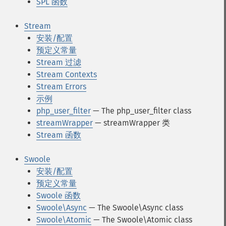
SPL 函数
Stream
安装/配置
预定义常量
Stream 过滤
Stream Contexts
Stream Errors
示例
php_user_filter
— The php_user_filter class
streamWrapper
— streamWrapper 类
Stream 函数
Swoole
安装/配置
预定义常量
Swoole 函数
Swoole\Async
— The Swoole\Async class
Swoole\Atomic
— The Swoole\Atomic class