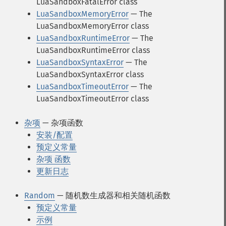
LuaSandboxFatalError class
LuaSandboxMemoryError
— The
LuaSandboxMemoryError class
LuaSandboxRuntimeError
— The
LuaSandboxRuntimeError class
LuaSandboxSyntaxError
— The
LuaSandboxSyntaxError class
LuaSandboxTimeoutError
— The
LuaSandboxTimeoutError class
杂项
— 杂项函数
安装/配置
预定义常量
杂项 函数
更新日志
Random
— 随机数生成器和相关随机函数
预定义常量
示例