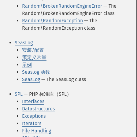
Random\BrokenRandomEngineError
— The
Random\BrokenRandomEngineError class
Random\RandomException
— The
Random\RandomException class
SeasLog
安装/配置
预定义常量
示例
Seaslog 函数
SeasLog
— The SeasLog class
SPL
— PHP 标准库（SPL）
Interfaces
Datastructures
Exceptions
Iterators
File Handling