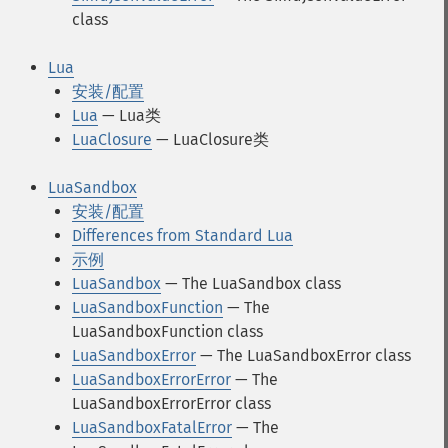
class
Lua
安装/配置
Lua
— Lua类
LuaClosure
— LuaClosure类
LuaSandbox
安装/配置
Differences from Standard Lua
示例
LuaSandbox
— The LuaSandbox class
LuaSandboxFunction
— The
LuaSandboxFunction class
LuaSandboxError
— The LuaSandboxError class
LuaSandboxErrorError
— The
LuaSandboxErrorError class
LuaSandboxFatalError
— The