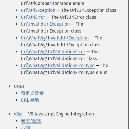
Uri\UriComparisonMode enum
Uri\UriException
— The Uri\UriException class
Uri\UriError
— The Uri\UriError class
Uri\InvalidUriException
— The
Uri\InvalidUriException class
Uri\WhatWg\InvalidUrlException
— The
Uri\WhatWg\InvalidUrlException class
Uri\WhatWg\UrlValidationError
— The
Uri\WhatWg\UrlValidationError class
Uri\WhatWg\UrlValidationErrorType
— The
Uri\WhatWg\UrlValidationErrorType enum
URLs
预定义常量
URL 函数
V8js
— V8 Javascript Engine Integration
安装/配置
示例