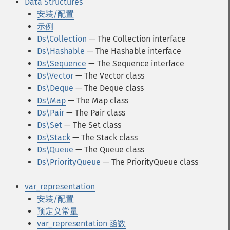
Data Structures
安装/配置
示例
Ds\Collection
— The Collection interface
Ds\Hashable
— The Hashable interface
Ds\Sequence
— The Sequence interface
Ds\Vector
— The Vector class
Ds\Deque
— The Deque class
Ds\Map
— The Map class
Ds\Pair
— The Pair class
Ds\Set
— The Set class
Ds\Stack
— The Stack class
Ds\Queue
— The Queue class
Ds\PriorityQueue
— The PriorityQueue class
var_representation
安装/配置
预定义常量
var_representation 函数