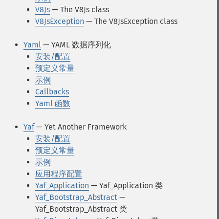
V8Js
— The V8Js class
V8JsException
— The V8JsException class
Yaml
— YAML 数据序列化
安装/配置
预定义常量
示例
Callbacks
Yaml 函数
Yaf
— Yet Another Framework
安装/配置
预定义常量
示例
应用程序配置
Yaf_Application
— Yaf_Application 类
Yaf_Bootstrap_Abstract
—
Yaf_Bootstrap_Abstract 类