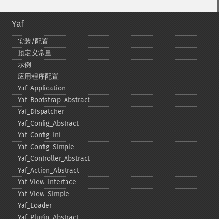
Yaf
安装/配置
预定义常量
示例
应用程序配置
Yaf_​Application
Yaf_​Bootstrap_​Abstract
Yaf_​Dispatcher
Yaf_​Config_​Abstract
Yaf_​Config_​Ini
Yaf_​Config_​Simple
Yaf_​Controller_​Abstract
Yaf_​Action_​Abstract
Yaf_​View_​Interface
Yaf_​View_​Simple
Yaf_​Loader
Yaf_​Plugin_​Abstract