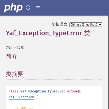
切换语言:
Yaf_Exception_TypeError 类
¶
(Yaf >=1.0.0)
简介
¶
类摘要
¶
class
Yaf_Exception_TypeError
extends
Yaf_Exception
{
/* 属性 */