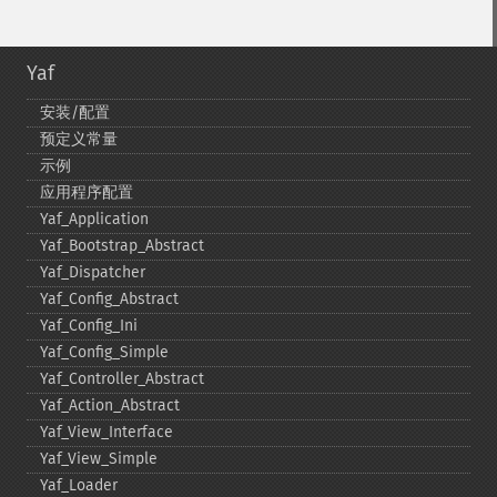
Yaf
安装/配置
预定义常量
示例
应用程序配置
Yaf_​Application
Yaf_​Bootstrap_​Abstract
Yaf_​Dispatcher
Yaf_​Config_​Abstract
Yaf_​Config_​Ini
Yaf_​Config_​Simple
Yaf_​Controller_​Abstract
Yaf_​Action_​Abstract
Yaf_​View_​Interface
Yaf_​View_​Simple
Yaf_​Loader