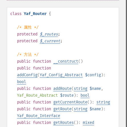
class
Yaf_Router
{
/* 属性 */
protected
$
_routes
;
protected
$
_current
;
/* 方法 */
public
function
__construct
()
public
function
addConfig
(
Yaf_Config_Abstract
$config
):
bool
public
function
addRoute
(
string
$name
,
Yaf_Route_Abstract
$route
):
bool
public
function
getCurrentRoute
():
string
public
function
getRoute
(
string
$name
):
Yaf_Route_Interface
public
function
getRoutes
():
mixed