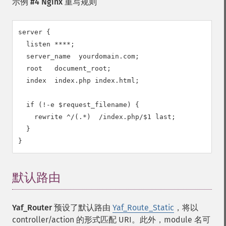
示例 #4 Nginx 重写规则
server {

  listen ****;

  server_name  yourdomain.com;

  root   document_root;

  index  index.php index.html;

  if (!-e $request_filename) {

    rewrite ^/(.*)  /index.php/$1 last;

  }

}
默认路由
¶
Yaf_Router
预设了默认路由
Yaf_Route_Static
，将以
controller/action 的形式匹配 URI。此外，module 名可