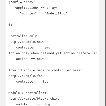
$conf = array(

   "application" => array(

      "modules" => "Index,Blog",

   ),

);

Controller only:

http://example/news

    controller == news

Action only(when defined yaf.action_prefer=1 in php.
    action  == news

Invalid module maps to controller name:

http://example/foo

    controller == foo

Module + controller:

http://example/blog/archive

    module     == blog
