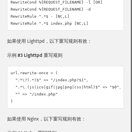
RewriteCond %{REQUEST_FILENAME} -l [OR]

RewriteCond %{REQUEST_FILENAME} -d

RewriteRule ^.*$ - [NC,L]

RewriteRule ^.*$ index.php [NC,L]
如果使用 Lighttpd，以下重写规则有效：
示例 #3 Lighttpd 重写规则
url.rewrite-once = (

  ".*\?(.*)$" => "/index.php?$1",

  ".*\.(js|ico|gif|jpg|png|css|html)$" => "$0",

  "" => "/index.php"

)
如果使用 Nginx，以下重写规则有效：