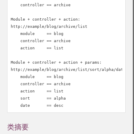
    controller == archive

Module + controller + action:

http://example/blog/archive/list

    module     == blog

    controller == archive

    action     == list

Module + controller + action + params:

http://example/blog/archive/list/sort/alpha/date/des
    module     == blog

    controller == archive

    action     == list

    sort       == alpha

    date       == desc
类摘要
¶