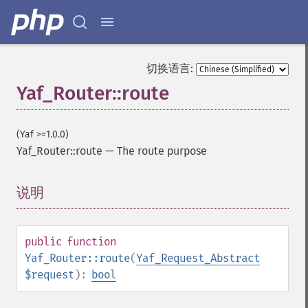
切换语言:
Yaf_Router::route
(Yaf >=1.0.0)
Yaf_Router::route
—
The route purpose
说明
¶
public
function
Yaf_Router::route
(
Yaf_Request_Abstract
$request
):
bool