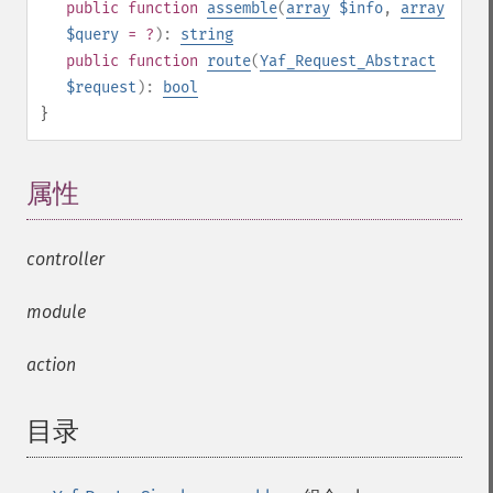
public
function
assemble
(
array
$info
,
array
$query
= ?
):
string
public
function
route
(
Yaf_Request_Abstract
$request
):
bool
}
属性
¶
controller
module
action
目录
¶