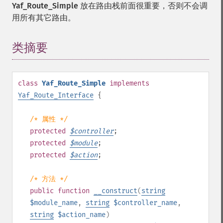
Yaf_Route_Simple
放在路由栈前面很重要，否则不会调
用所有其它路由。
类摘要
¶
class
Yaf_Route_Simple
implements
Yaf_Route_Interface
{
/* 属性 */
protected
$
controller
;
protected
$
module
;
protected
$
action
;
/* 方法 */
public
function
__construct
(
string
$module_name
,
string
$controller_name
,
string
$action_name
)