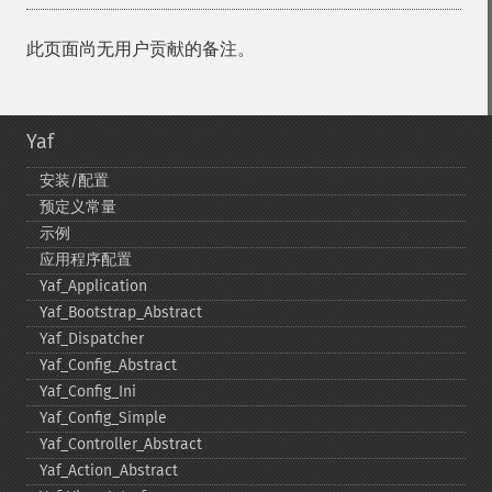
此页面尚无用户贡献的备注。
Yaf
安装/配置
预定义常量
示例
应用程序配置
Yaf_​Application
Yaf_​Bootstrap_​Abstract
Yaf_​Dispatcher
Yaf_​Config_​Abstract
Yaf_​Config_​Ini
Yaf_​Config_​Simple
Yaf_​Controller_​Abstract
Yaf_​Action_​Abstract