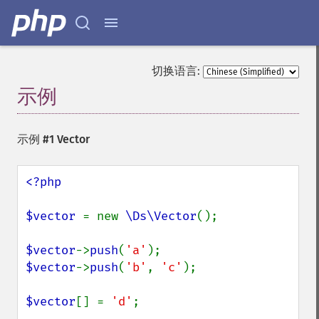
切换语言:
示例
¶
示例 #1 Vector
<?php

$vector 
= new 
\Ds\Vector
();

$vector
->
push
(
'a'
$vector
->
push
(
'b'
, 
'c'
);

$vector
[] = 
'd'
;
