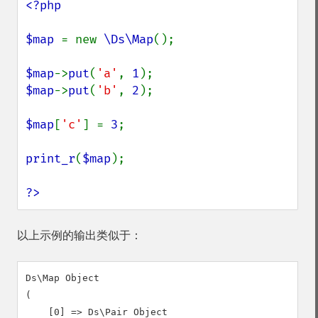
<?php

$map 
= new 
\Ds\Map
();

$map
->
put
(
'a'
, 
1
$map
->
put
(
'b'
, 
2
);

$map
[
'c'
] = 
3
;

print_r
(
$map
);

?>
以上示例的输出类似于：
Ds\Map Object

(

    [0] => Ds\Pair Object
