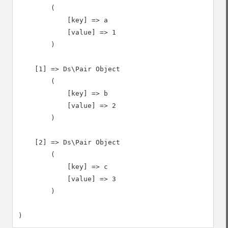
        (

            [key] => a

            [value] => 1

        )

    [1] => Ds\Pair Object

        (

            [key] => b

            [value] => 2

        )

    [2] => Ds\Pair Object

        (

            [key] => c

            [value] => 3

        )
