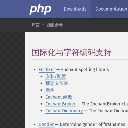
Downloads
Documentation
序言
函数参考
国际化与字符编码支持
¶
Enchant
— Enchant spelling library
安装/配置
预定义常量
示例
Enchant 函数
EnchantBroker
— The EnchantBroker cla
EnchantDictionary
— The EnchantDiction
Gender
— Determine gender of firstnames