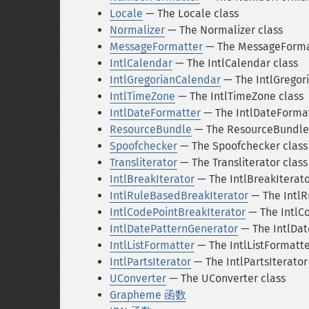
Locale
— The Locale class
Normalizer
— The Normalizer class
MessageFormatter
— The MessageFormat
IntlCalendar
— The IntlCalendar class
IntlGregorianCalendar
— The IntlGregor
IntlTimeZone
— The IntlTimeZone class
IntlDateFormatter
— The IntlDateFormat
ResourceBundle
— The ResourceBundle 
Spoofchecker
— The Spoofchecker class
Transliterator
— The Transliterator class
IntlBreakIterator
— The IntlBreakIterato
IntlRuleBasedBreakIterator
— The IntlR
IntlCodePointBreakIterator
— The IntlCo
IntlDatePatternGenerator
— The IntlDat
IntlListFormatter
— The IntlListFormatte
IntlPartsIterator
— The IntlPartsIterator
UConverter
— The UConverter class
Grapheme 函数