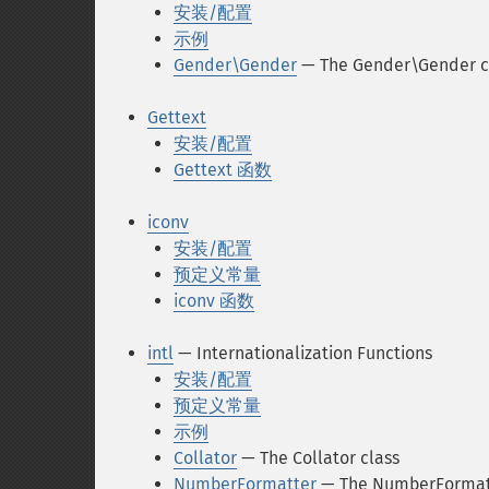
安装/配置
示例
Gender\Gender
— The Gender\Gender c
Gettext
安装/配置
Gettext 函数
iconv
安装/配置
预定义常量
iconv 函数
intl
— Internationalization Functions
安装/配置
预定义常量
示例
Collator
— The Collator class
NumberFormatter
— The NumberFormatt