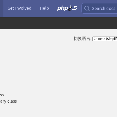
Get Involved
Help
Search docs
切换语言:
ss
ary class