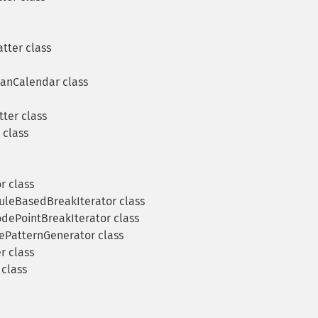
ter class
ianCalendar class
ter class
class
r class
uleBasedBreakIterator class
dePointBreakIterator class
ePatternGenerator class
r class
 class