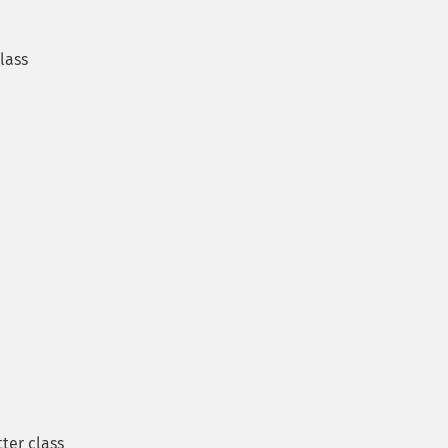
lass
er class