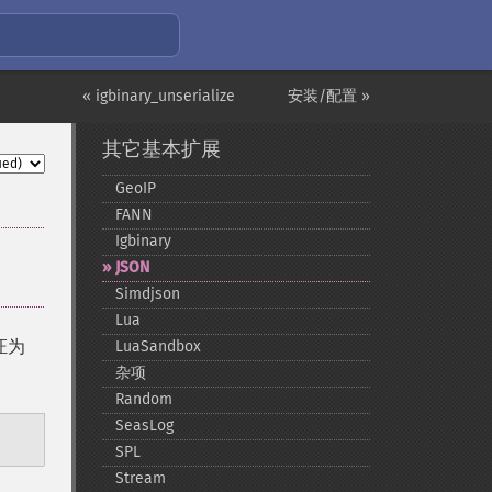
« igbinary_unserialize
安装/配置 »
其它基本扩展
GeoIP
FANN
Igbinary
JSON
Simdjson
Lua
证为
LuaSandbox
杂项
Random
SeasLog
SPL
Stream