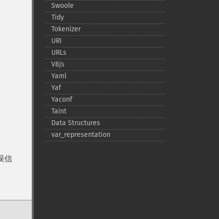
Swoole
Tidy
Tokenizer
URI
URLs
V8js
Yaml
Yaf
Yaconf
Taint
Data Structures
var_​representation
错误信