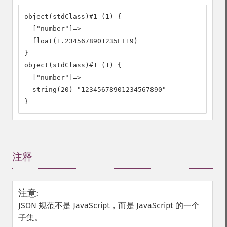
object(stdClass)#1 (1) {

  ["number"]=>

  float(1.2345678901235E+19)

}

object(stdClass)#1 (1) {

  ["number"]=>

  string(20) "12345678901234567890"

}
注释
¶
注意
:
JSON 规范不是 JavaScript，而是 JavaScript 的一个
子集。