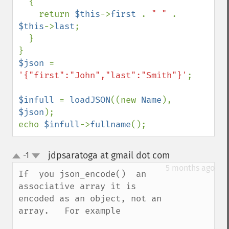
  {

    return 
$this
->
first 
. 
" " 
. 
$this
->
last
;

  }

$json 
= 
'{"first":"John","last":"Smith"}'
;

$infull 
= 
loadJSON
((new 
Name
), 
$json
);

echo 
$infull
->
fullname
();
jdpsaratoga at gmail dot com
-1
¶
up
down
5 months ago
If  you json_encode()  an 
associative array it is 
encoded as an object, not an 
array.   For example
