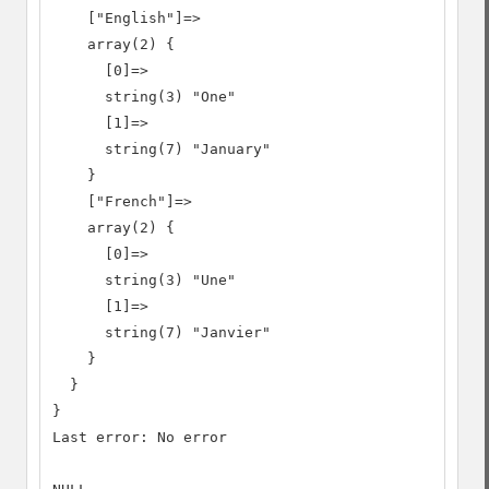
    ["English"]=>

    array(2) {

      [0]=>

      string(3) "One"

      [1]=>

      string(7) "January"

    }

    ["French"]=>

    array(2) {

      [0]=>

      string(3) "Une"

      [1]=>

      string(7) "Janvier"

    }

  }

}

Last error: No error
