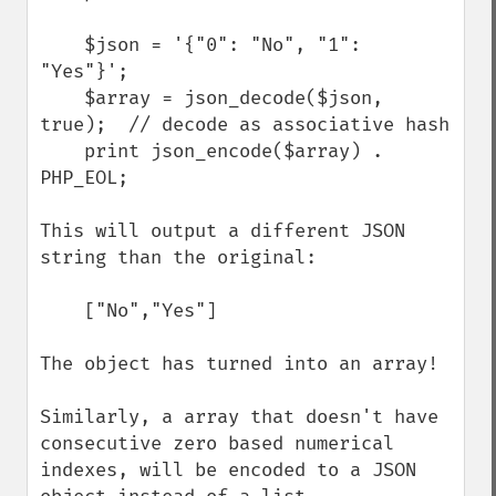
    $json = '{"0": "No", "1": 
"Yes"}';

    $array = json_decode($json, 
true);  // decode as associative hash

    print json_encode($array) . 
PHP_EOL;

This will output a different JSON 
string than the original:

    ["No","Yes"]

The object has turned into an array!

Similarly, a array that doesn't have 
consecutive zero based numerical 
indexes, will be encoded to a JSON 