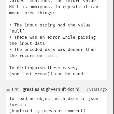
values" mentions, the return value 
NULL is ambiguos. To repeat, it can 
mean three things:

* The input string had the value 
"null"

* There was an error while parsing 
the input data

* The encoded data was deeper than 
the recursion limit

To distinguish these cases, 
json_last_error() can be used.
greaties at ghvernuft dot nl
1
3 years ago
¶
up
down
To load an object with data in json 
format:

(bugfixed my previous comment)
