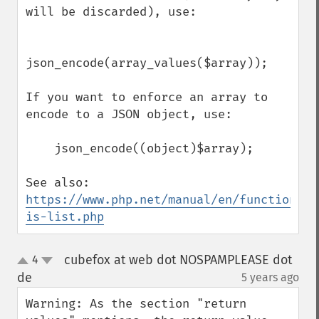
will be discarded), use:

json_encode(array_values($array));

If you want to enforce an array to 
encode to a JSON object, use:

    json_encode((object)$array);

See also: 
https://www.php.net/manual/en/function.ar
is-list.php
cubefox at web dot NOSPAMPLEASE dot
4
up
down
de
5 years ago
¶
Warning: As the section "return 