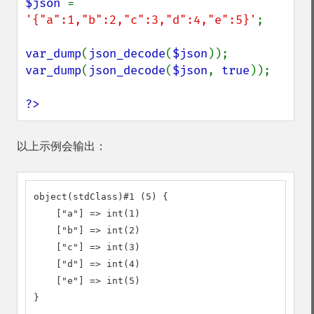
$json 
= 
'{"a":1,"b":2,"c":3,"d":4,"e":5}'
;

var_dump
(
json_decode
(
$json
var_dump
(
json_decode
(
$json
, 
true
));

?>
以上示例会输出：
object(stdClass)#1 (5) {

    ["a"] => int(1)

    ["b"] => int(2)

    ["c"] => int(3)

    ["d"] => int(4)

    ["e"] => int(5)

}
