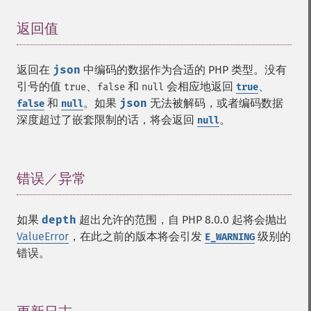
返回值
¶
返回在
json
中编码的数据作为合适的 PHP 类型。没有
引号的值
、
和
会相应地返回
、
true
false
null
true
和
。如果
json
无法被解码，或者编码数据
false
null
深度超过了嵌套限制的话，将会返回
。
null
错误／异常
¶
如果
depth
超出允许的范围，自 PHP 8.0.0 起将会抛出
ValueError
，在此之前的版本将会引发
级别的
E_WARNING
错误。