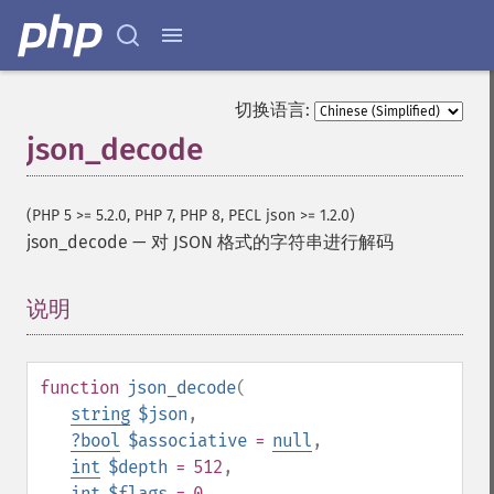
切换语言:
json_decode
(PHP 5 >= 5.2.0, PHP 7, PHP 8, PECL json >= 1.2.0)
json_decode
—
对 JSON 格式的字符串进行解码
说明
¶
function
json_decode
(
string
$json
,
?
bool
$associative
=
null
,
int
$depth
= 512
,
int
$flags
= 0