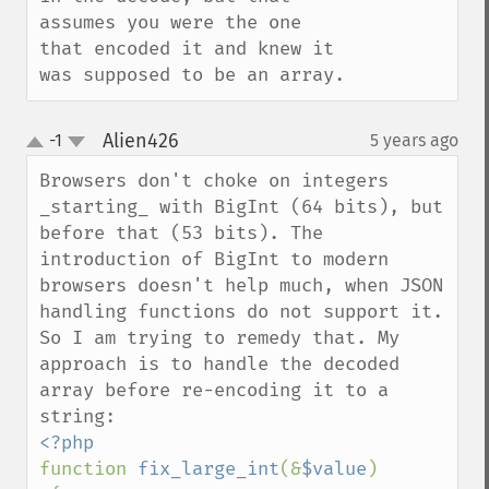
assumes you were the one 
that encoded it and knew it 
was supposed to be an array.
Alien426
-1
5 years ago
¶
up
down
Browsers don't choke on integers 
_starting_ with BigInt (64 bits), but 
before that (53 bits). The 
introduction of BigInt to modern 
browsers doesn't help much, when JSON 
handling functions do not support it. 
So I am trying to remedy that. My 
approach is to handle the decoded 
array before re-encoding it to a 
function 
fix_large_int
(&
$value
)
