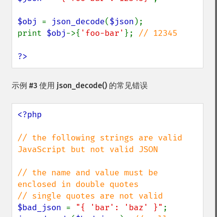
$obj 
= 
json_decode
(
$json
);

print 
$obj
->{
'foo-bar'
}; 
// 12345

?>
示例 #3 使用
json_decode()
的常见错误
<?php

// the following strings are valid 
JavaScript but not valid JSON

// the name and value must be 
enclosed in double quotes

$bad_json 
= 
"{ 'bar': 'baz' }"