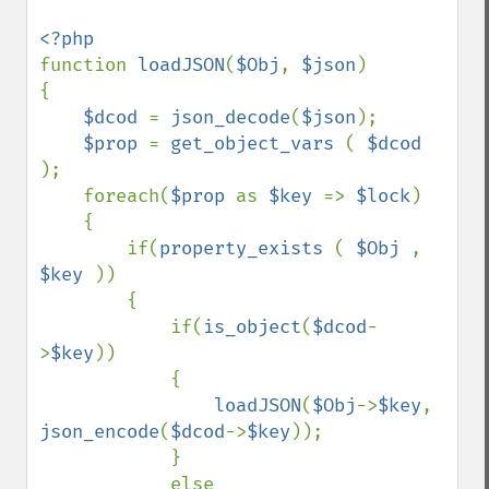
function 
loadJSON
(
$Obj
, 
$json
)

{

$dcod 
= 
json_decode
(
$json
);

$prop 
= 
get_object_vars 
( 
$dcod 
);

    foreach(
$prop 
as 
$key 
=> 
$lock
)

    {

        if(
property_exists 
( 
$Obj 
,  
$key 
))

        {

            if(
is_object
(
$dcod
-
>
$key
))

            {

loadJSON
(
$Obj
->
$key
, 
json_encode
(
$dcod
->
$key
));

            }

            else
