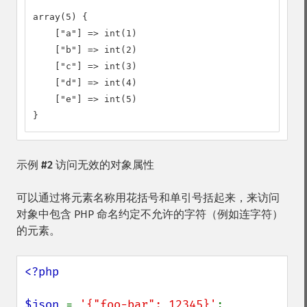
array(5) {

    ["a"] => int(1)

    ["b"] => int(2)

    ["c"] => int(3)

    ["d"] => int(4)

    ["e"] => int(5)

}
示例 #2 访问无效的对象属性
可以通过将元素名称用花括号和单引号括起来，来访问
对象中包含 PHP 命名约定不允许的字符（例如连字符）
的元素。
<?php

$json 
= 
'{"foo-bar": 12345}'
;
