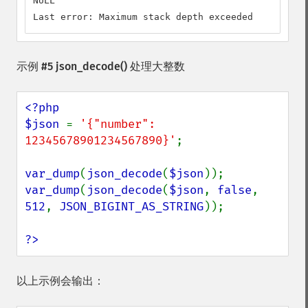
NULL

Last error: Maximum stack depth exceeded
示例 #5
json_decode()
处理大整数
<?php

$json 
= 
'{"number": 
12345678901234567890}'
;

var_dump
(
json_decode
(
$json
var_dump
(
json_decode
(
$json
, 
false
, 
512
, 
JSON_BIGINT_AS_STRING
));

?>
以上示例会输出：