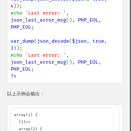
4
));

echo 
'Last error: '
, 
json_last_error_msg
(), 
PHP_EOL
, 
PHP_EOL
;

var_dump
(
json_decode
(
$json
, 
true
, 
3
));

echo 
'Last error: '
, 
json_last_error_msg
(), 
PHP_EOL
, 
PHP_EOL
?>
以上示例会输出：
array(1) {

  [1]=>

  array(2) {
