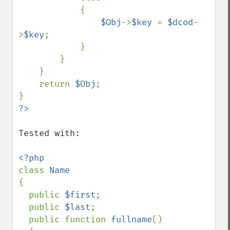
            {

$Obj
->
$key 
= 
$dcod
-
>
$key
;

            }

        }

    }

    return 
$Obj
;

Tested with: 

class 
{

  public 
$first
;

  public 
$last
;

  public function 
fullname
()
