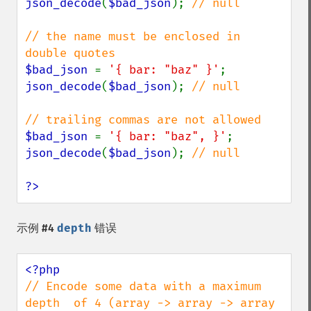
json_decode
(
$bad_json
); 
// null

// the name must be enclosed in 
$bad_json 
= 
'{ bar: "baz" }'
json_decode
(
$bad_json
); 
// null

$bad_json 
= 
'{ bar: "baz", }'
json_decode
(
$bad_json
); 
// null

?>
示例 #4
depth
错误
// Encode some data with a maximum 
depth  of 4 (array -> array -> array 