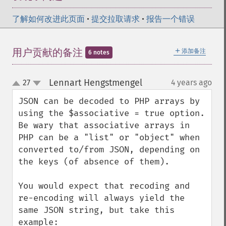
了解如何改进此页面
•
提交拉取请求
•
报告一个错误
＋
用户贡献的备注
添加备注
6 notes
Lennart Hengstmengel
27
4 years ago
¶
up
down
JSON can be decoded to PHP arrays by 
using the $associative = true option. 
Be wary that associative arrays in 
PHP can be a "list" or "object" when 
converted to/from JSON, depending on 
the keys (of absence of them). 

You would expect that recoding and 
re-encoding will always yield the 
same JSON string, but take this 
example:
