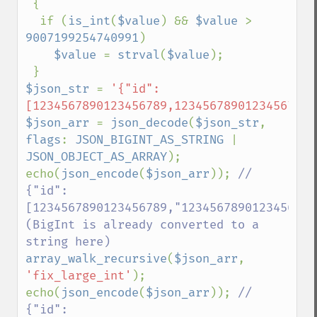
 {

  if (
is_int
(
$value
) && 
$value 
> 
9007199254740991
)

$value 
= 
strval
(
$value
);

$json_str 
= 
'{"id":
[1234567890123456789,12345678901234567890
$json_arr 
= 
json_decode
(
$json_str
, 
flags
: 
JSON_BIGINT_AS_STRING 
| 
JSON_OBJECT_AS_ARRAY
);

echo(
json_encode
(
$json_arr
)); 
// 
{"id":
[1234567890123456789,"12345678901234567890
(BigInt is already converted to a 
array_walk_recursive
(
$json_arr
, 
'fix_large_int'
);

echo(
json_encode
(
$json_arr
)); 
// 
{"id":