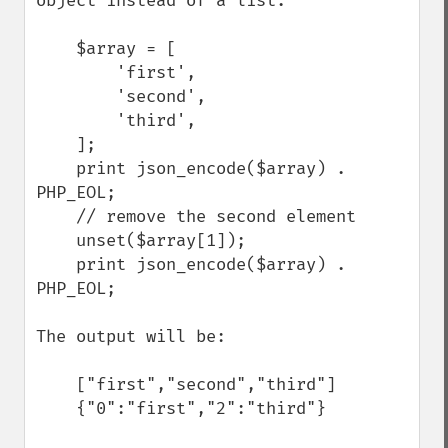
object instead of a list.

    $array = [

        'first',

        'second',

        'third',

    ];

    print json_encode($array) . 
PHP_EOL;

    // remove the second element

    unset($array[1]);

    print json_encode($array) . 
PHP_EOL;

The output will be:

    ["first","second","third"]

    {"0":"first","2":"third"}
