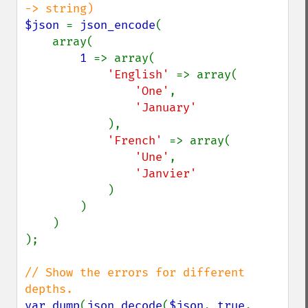
$json 
= 
json_encode
(

    array(

1 
=> array(

'English' 
=> array(

'One'
,

'January'

),

'French' 
=> array(

'Une'
,

'Janvier'

)

        )

    )

);

// Show the errors for different 
var_dump
(
json_decode
(
$json
, 
true
, 