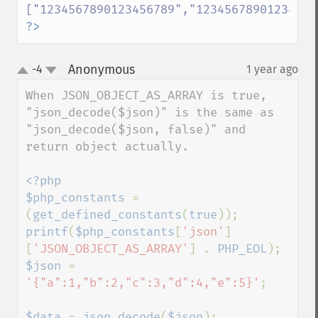
?>
Anonymous
-4
1 year ago
¶
up
down
When JSON_OBJECT_AS_ARRAY is true, 
"json_decode($json)" is the same as 
"json_decode($json, false)" and 
return object actually. 

<?php

$php_constants 
= 
(
get_defined_constants
(
true
printf
(
$php_constants
[
'json'
]
[
'JSON_OBJECT_AS_ARRAY'
] . 
PHP_EOL
$json 
= 
'{"a":1,"b":2,"c":3,"d":4,"e":5}'
;

$data 
= 
json_decode
(
$json