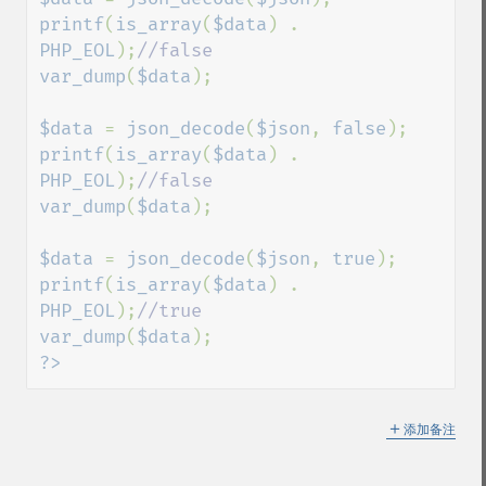
printf
(
is_array
(
$data
) . 
PHP_EOL
);
var_dump
(
$data
);

$data 
= 
json_decode
(
$json
, 
false
printf
(
is_array
(
$data
) . 
PHP_EOL
);
var_dump
(
$data
);

$data 
= 
json_decode
(
$json
, 
true
printf
(
is_array
(
$data
) . 
PHP_EOL
);
var_dump
(
$data
?>
＋
添加备注