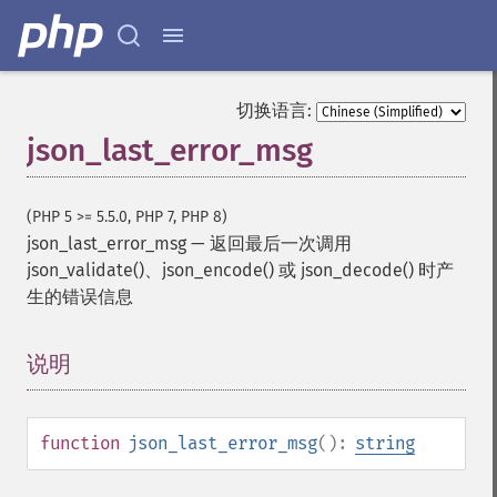
切换语言:
json_last_error_msg
(PHP 5 >= 5.5.0, PHP 7, PHP 8)
json_last_error_msg
—
返回最后一次调用
json_validate()、json_encode() 或 json_decode() 时产
生的错误信息
说明
¶
function
json_last_error_msg
():
string