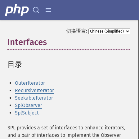
切换语言:
Interfaces
¶
目录
¶
OuterIterator
RecursiveIterator
SeekableIterator
SplObserver
SplSubject
SPL provides a set of interfaces to enhance iterators,
and a pair of interfaces to implement the Observer