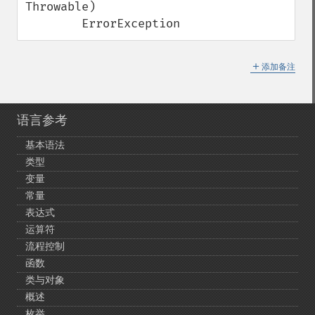
Throwable)

        ErrorException
＋
添加备注
语言参考
基本语法
类型
变量
常量
表达式
运算符
流程控制
函数
类与对象
概述
枚举