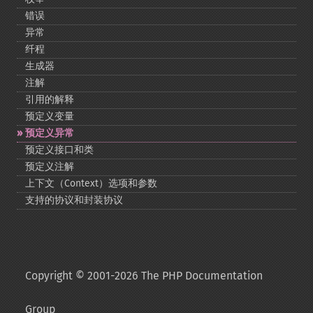
错误
异常
纤程
生成器
注解
引用的解释
预定义变量
预定义异常
预定义接口和类
预定义注解
上下文（Context）选项和参数
支持的协议和封装协议
Copyright © 2001-2026 The PHP Documentation
Group