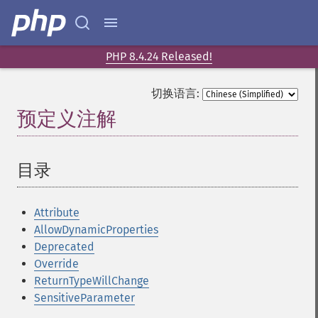
PHP 8.4.24 Released!
切换语言:
预定义注解
¶
目录
¶
Attribute
AllowDynamicProperties
Deprecated
Override
ReturnTypeWillChange
SensitiveParameter