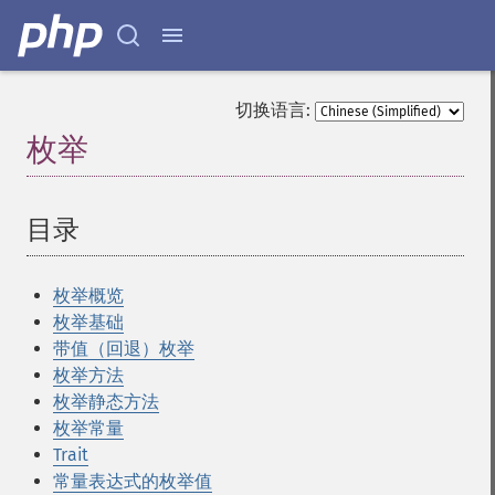
切换语言:
枚举
¶
目录
¶
枚举概览
枚举基础
带值（回退）枚举
枚举方法
枚举静态方法
枚举常量
Trait
常量表达式的枚举值