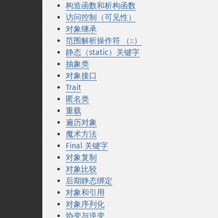
构造函数和析构函数
访问控制（可见性）
对象继承
范围解析操作符 （::）
静态（static）关键字
抽象类
对象接口
Trait
匿名类
重载
遍历对象
魔术方法
Final 关键字
对象复制
对象比较
后期静态绑定
对象和引用
对象序列化
协变与逆变