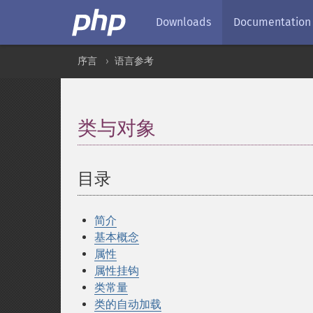
Downloads
Documentation
序言
语言参考
类与对象
¶
目录
¶
简介
基本概念
属性
属性挂钩
类常量
类的自动加载