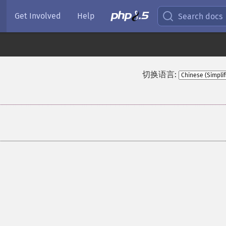
Get Involved
Help
Search docs
切换语言: