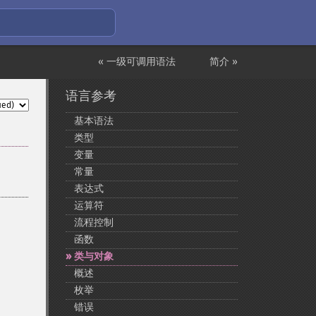
« 一级可调用语法
简介 »
语言参考
基本语法
类型
变量
常量
表达式
运算符
流程控制
函数
类与对象
概述
枚举
错误