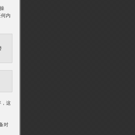
操
任何内
替
存，这
备对