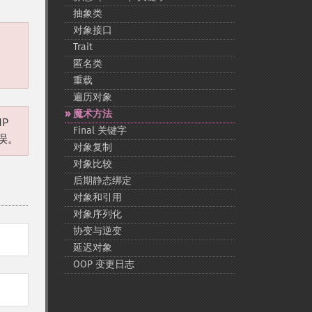
抽象类
对象接口
Trait
匿名类
重载
遍历对象
魔术方法
P
Final 关键字
误。
对象复制
对象比较
后期静态绑定
对象和引用
对象序列化
协变与逆变
延迟对象
OOP 变更日志