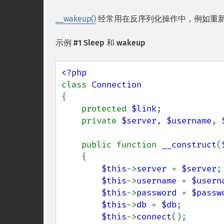
__wakeup()
经常用在反序列化操作中，例如重
示例 #1 Sleep 和 wakeup
class 
{

    protected 
$link
;

    private 
$server
, 
$username
, 
    public function 
__construct
(
    {

$this
->
server 
= 
$server
;

$this
->
username 
= 
$usern
$this
->
password 
= 
$passw
$this
->
db 
= 
$db
;

$this
->
connect
();
