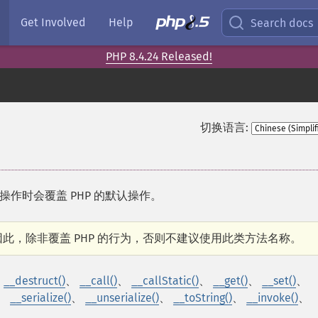
Get Involved
Help
Search docs
PHP 8.4.24 Released!
切换语言:
作时会覆盖 PHP 的默认操作。
此，除非覆盖 PHP 的行为，否则不建议使用此类方法名称。
、
__destruct()
、
__call()
、
__callStatic()
、
__get()
、
__set()
、
、
__serialize()
、
__unserialize()
、
__toString()
、
__invoke()
、