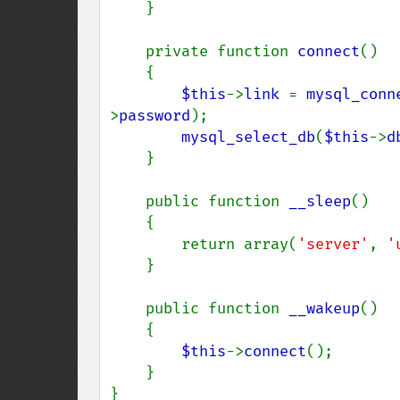
    }

    private function 
connect
()

    {

$this
->
link 
= 
mysql_conn
>
password
);

mysql_select_db
(
$this
->
d
    }

    public function 
__sleep
()

    {

        return array(
'server'
, 
'
    }

    public function 
__wakeup
()

    {

$this
->
connect
();

    }
