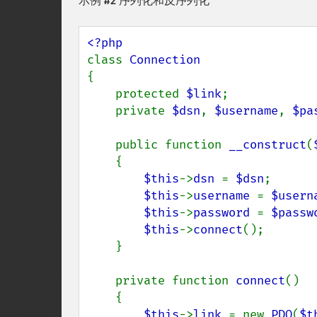
示例 #2 序列化和反序列化
class 
{

    protected 
$link
;

    private 
$dsn
, 
$username
, 
$pa
    public function 
__construct
(
    {

$this
->
dsn 
= 
$dsn
;

$this
->
username 
= 
$usern
$this
->
password 
= 
$passw
$this
->
connect
();

    }

    private function 
connect
()

    {

$this
->
link 
= new 
PDO
(
$t