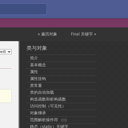
« 遍历对象
Final 关键字 »
类与对象
简介
基本概念
属性
属性挂钩
类常量
类的自动加载
构造函数和析构函数
访问控制（可见性）
对象继承
范围解析操作符 （::）
静态（static）关键字