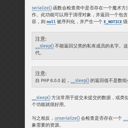
serialize()
函数会检查类中是否存在一个魔术方
作。此功能可以用于清理对象，并返回一个包含
容，则
被序列化，并产生一个
级
null
E_NOTICE
注意
:
__sleep()
不能返回父类的私有成员的名字。
代。
注意
:
自 PHP 8.0.0 起，
__sleep()
的返回值不是数组会生成
__sleep()
方法常用于提交未提交的数据，或类
个功能就很好用。
与之相反，
unserialize()
会检查是否存在一个
__
象需要的资源。