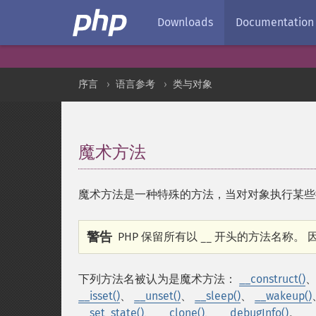
Downloads
Documentation
序言
语言参考
类与对象
魔术方法
¶
魔术方法是一种特殊的方法，当对对象执行某些操
警告
PHP 保留所有以
开头的方法名称。 因
__
下列方法名被认为是魔术方法：
__construct()
__isset()
、
__unset()
、
__sleep()
、
__wakeup()
__set_state()
、
__clone()
、
__debugInfo()
。