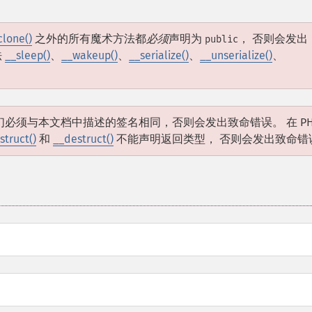
clone()
之外的所有魔术方法都
必须
声明为
， 否则会发出
public
法
__sleep()
、
__wakeup()
、
__serialize()
、
__unserialize()
、
必须与本文档中描述的签名相同，否则会发出致命错误。 在 PH
struct()
和
__destruct()
不能声明返回类型， 否则会发出致命错