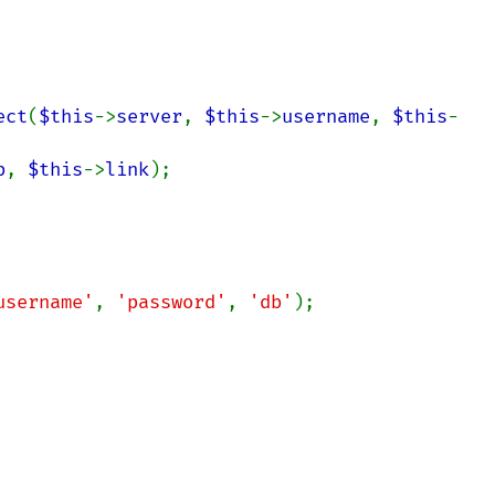
ect
(
$this
->
server
, 
$this
->
username
, 
$this
-
b
, 
$this
->
link
);

username'
, 
'password'
, 
'db'
);
