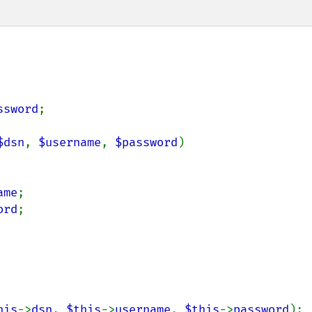
ssword
;

$dsn
, 
$username
, 
$password
)

ame
;

ord
;

his
->
dsn
, 
$this
->
username
, 
$this
->
password
);
