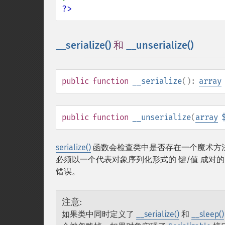
?>
__serialize()
和
__unserialize()
¶
public
function
__serialize
():
array
public
function
__unserialize
(
array
serialize()
函数会检查类中是否存在一个魔术方
必须以一个代表对象序列化形式的 键/值 成
错误。
注意
:
如果类中同时定义了
__serialize()
和
__sleep()