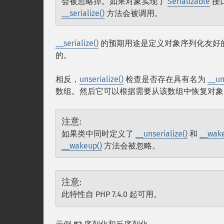
会被忽略掉。如果对象实现了
Serializable
接
__serialize()
方法会被调用。
__serialize()
的预期用途是定义对象序列化友好
的。
相反，
unserialize()
检查是否存在具有名为
__un
数组。然后它可以根据需要从该数组中恢复对象
注意
:
如果类中同时定义了
__unserialize()
和
__wake
__wakeup()
方法会被忽略。
注意
:
此特性自 PHP 7.4.0 起可用。