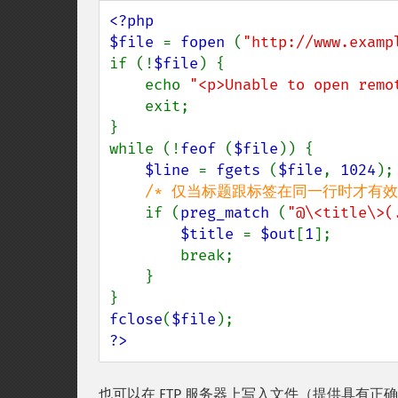
<?php

$file 
= 
fopen 
(
"http://www.examp
if (!
$file
) {

    echo 
"<p>Unable to open remo
    exit;

}

while (!
feof 
(
$file
)) {

$line 
= 
fgets 
(
$file
, 
1024
);

/* 仅当标题跟标签在同一行时才有效 
if (
preg_match 
(
"@\<title\>(
$title 
= 
$out
[
1
];

        break;

    }

fclose
(
$file
?>
也可以在 FTP 服务器上写入文件（提供具有