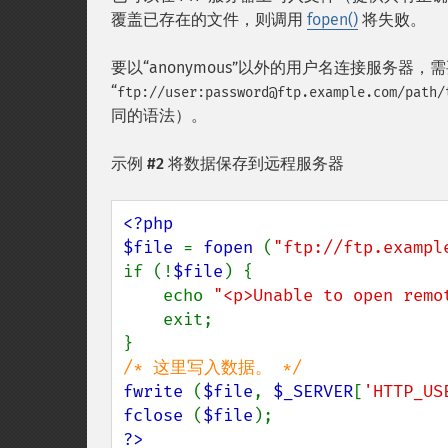
覆盖已存在的文件，则调用
fopen()
将失败。
要以“anonymous”以外的用户名连接服务
“
ftp://user:password@ftp.example.com/path/
同的语法）。
示例 #2 将数据保存到远程服务器
<?php

$file 
= 
fopen 
(
"ftp://ftp.exampl
if (!
$file
) {

    echo 
"<p>Unable to open remo
    exit;

fwrite 
(
$file
, 
$_SERVER
[
'HTTP_US
fclose 
(
$file
?>