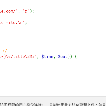
le.com/"
, 
"r"
);

te file.\n"
;

*/

.*)\</title\>@i"
, 
$line
, 
$out
)) {

正确访问权限的用户身份连接）。只能使用此方法创建新文件；如