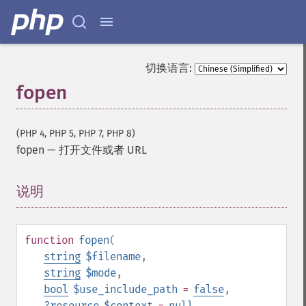
切换语言:
fopen
(PHP 4, PHP 5, PHP 7, PHP 8)
fopen
—
打开文件或者 URL
说明
¶
function
fopen
(
string
$filename
,
string
$mode
,
bool
$use_include_path
=
false
,
?
resource
$context
=
null