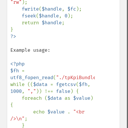
"rw"
);

fwrite
(
$handle
, 
$fc
); 

fseek
(
$handle
, 
0
); 

    return 
$handle
;

Example usage:

<?php

$fh 
= 
utf8_fopen_read
(
"./tpKpiBundle.csv"
);

while ((
$data 
= 
fgetcsv
(
$fh
, 
1000
, 
","
)) !== 
false
) {

    foreach (
$data 
as 
$value
) 
{

        echo 
$value 
. 
"<br 
/>\n"
;

    }
