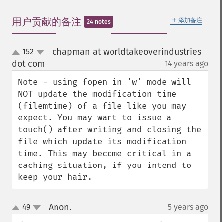
＋
用户贡献的备注
添加备注
24 notes
chapman at worldtakeoverindustries
152
up
down
dot com
14 years ago
¶
Note - using fopen in 'w' mode will 
NOT update the modification time 
(filemtime) of a file like you may 
expect. You may want to issue a 
touch() after writing and closing the 
file which update its modification 
time. This may become critical in a 
caching situation, if you intend to 
keep your hair.
Anon.
49
5 years ago
¶
up
down