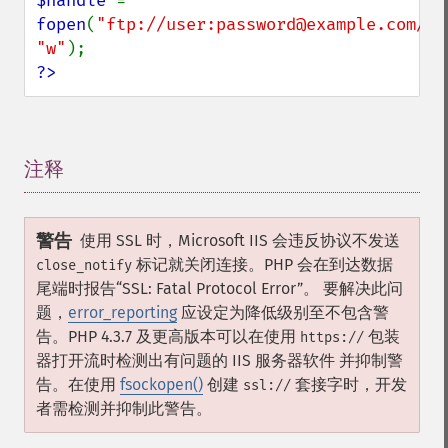
$handle 
= 
fopen
(
"ftp://user:password@example.com/so
"w"
?>
注释
¶
警告
使用 SSL 时，Microsoft IIS 会违反协议不发送
标记就关闭连接。PHP 会在到达数据
close_notify
尾端时报告“SSL: Fatal Protocol Error”。 要解决此问
题，
error_reporting
应设定为降低级别至不包含警
告。PHP 4.3.7 及更高版本可以在使用
包装
https://
器打开流时检测出有问题的 IIS 服务器软件 并抑制警
告。在使用
fsockopen()
创建
套接字时，开发
ssl://
者需检测并抑制此警告。