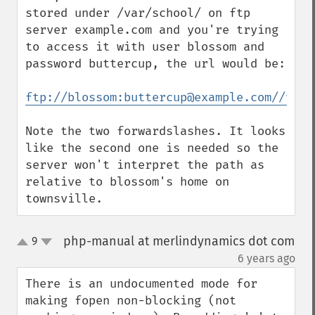
stored under /var/school/ on ftp 
server example.com and you're trying 
to access it with user blossom and 
password buttercup, the url would be:

ftp://blossom:buttercup@example.com//var/
Note the two forwardslashes. It looks 
like the second one is needed so the 
server won't interpret the path as 
relative to blossom's home on 
townsville.
php-manual at merlindynamics dot com
9
up
down
¶
6 years ago
There is an undocumented mode for 
making fopen non-blocking (not 