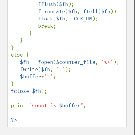
fflush
(
$fh
);

ftruncate
(
$fh
, 
ftell
(
$fh
));     

flock
(
$fh
, 
LOCK_UN
);

         break;

      }

   }

}

else {

$fh 
= 
fopen
(
$counter_file
, 
'w+'
);

fwrite
(
$fh
, 
"1"
);

$buffer
=
"1"
;

fclose
(
$fh
);

print 
"Count is 
$buffer
"
;

?>