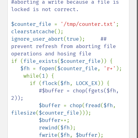
#aborting a write because a file is 
locked is not correct.

$counter_file 
= 
'/tmp/counter.txt'
clearstatcache
ignore_user_abort
(
true
);     
## 
prevent refresh from aborting file 
if (
file_exists
(
$counter_file
)) {

$fh 
= 
fopen
(
$counter_file
, 
'r+'
);

    while(
1
) {

      if (
flock
(
$fh
, 
LOCK_EX
)) {

#$buffer = chop(fgets($fh, 
2));

$buffer 
= 
chop
(
fread
(
$fh
, 
filesize
(
$counter_file
)));

$buffer
++;

rewind
(
$fh
);

fwrite
(
$fh
, 
$buffer
);
