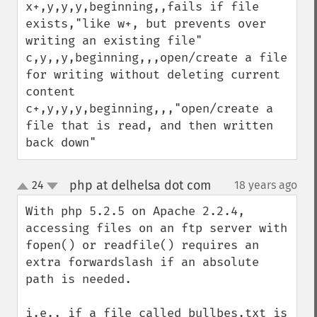
x+,y,y,y,beginning,,fails if file 
exists,"like w+, but prevents over 
writing an existing file"

c,y,,y,beginning,,,open/create a file 
for writing without deleting current 
content

c+,y,y,y,beginning,,,"open/create a 
file that is read, and then written 
back down"
php at delhelsa dot com
24
18 years ago
¶
up
down
With php 5.2.5 on Apache 2.2.4, 
accessing files on an ftp server with 
fopen() or readfile() requires an 
extra forwardslash if an absolute 
path is needed.

i.e., if a file called bullbes.txt is 