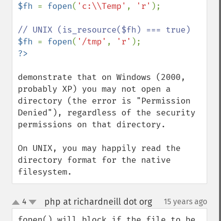
$fh 
= 
fopen
(
'c:\\Temp'
, 
'r'
);

$fh 
= 
fopen
(
'/tmp'
, 
'r'
demonstrate that on Windows (2000, 
probably XP) you may not open a 
directory (the error is "Permission 
Denied"), regardless of the security 
permissions on that directory.

On UNIX, you may happily read the 
directory format for the native 
filesystem.
php at richardneill dot org
4
15 years ago
¶
up
down
fopen() will block if the file to be 