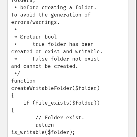
folders,

 * before creating a folder. 
To avoid the generation of 
errors/warnings. 

 *

 * @return bool

 *     true folder has been 
created or exist and writable. 

 *     False folder not exist 
and cannot be created. 

 */

function 
createWritableFolder($folder)

{

    if (file_exists($folder)) 
{

        // Folder exist.

        return 
is_writable($folder);
