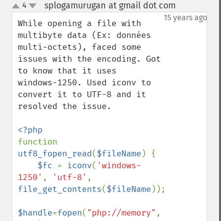
splogamurugan at gmail dot com
4
¶
up
down
15 years ago
While opening a file with 
multibyte data (Ex: données 
multi-octets), faced some 
issues with the encoding. Got 
to know that it uses  
windows-1250. Used iconv to 
convert it to UTF-8 and it 
resolved the issue.  

function 
utf8_fopen_read
(
$fileName
) {

$fc 
= 
iconv
(
'windows-
1250'
, 
'utf-8'
, 
file_get_contents
(
$fileName
)); 

$handle
=
fopen
(
"php://memory"
, 