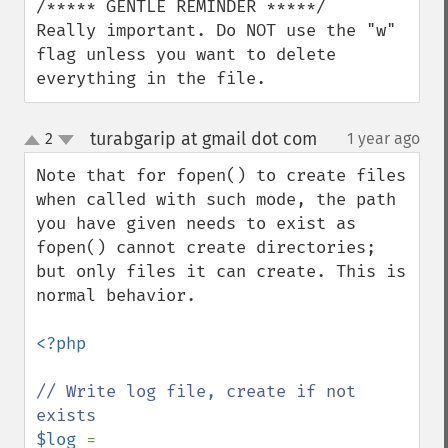
/***** GENTLE REMINDER *****/

Really important. Do NOT use the "w" 
flag unless you want to delete 
everything in the file.
turabgarip at gmail dot com
2
1 year ago
¶
up
down
Note that for fopen() to create files 
when called with such mode, the path 
you have given needs to exist as 
fopen() cannot create directories; 
but only files it can create. This is 
normal behavior.

<?php

// Write log file, create if not 
$log 
= 