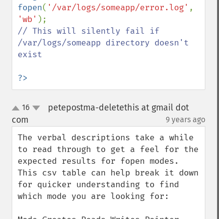
fopen
(
'/var/logs/someapp/error.log'
, 
'wb'
// This will silently fail if 
/var/logs/someapp directory doesn't 
exist

?>
petepostma-deletethis at gmail dot
16
up
down
com
9 years ago
¶
The verbal descriptions take a while 
to read through to get a feel for the 
expected results for fopen modes. 
This csv table can help break it down 
for quicker understanding to find 
which mode you are looking for:
