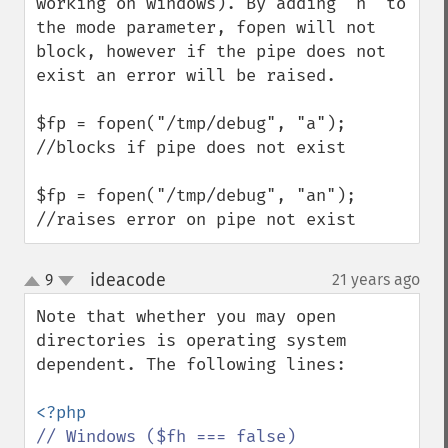
working on windows). By adding 'n' to 
the mode parameter, fopen will not 
block, however if the pipe does not 
exist an error will be raised.

$fp = fopen("/tmp/debug", "a"); 
//blocks if pipe does not exist

$fp = fopen("/tmp/debug", "an"); 
//raises error on pipe not exist
ideacode
9
21 years ago
¶
up
down
Note that whether you may open 
directories is operating system 
dependent. The following lines:
