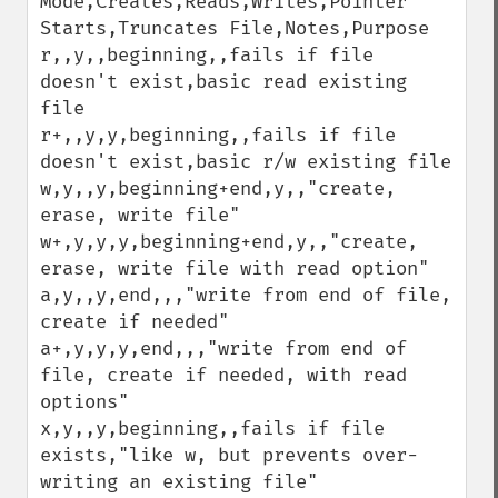
Mode,Creates,Reads,Writes,Pointer 
Starts,Truncates File,Notes,Purpose

r,,y,,beginning,,fails if file 
doesn't exist,basic read existing 
file

r+,,y,y,beginning,,fails if file 
doesn't exist,basic r/w existing file

w,y,,y,beginning+end,y,,"create, 
erase, write file"

w+,y,y,y,beginning+end,y,,"create, 
erase, write file with read option"

a,y,,y,end,,,"write from end of file, 
create if needed"

a+,y,y,y,end,,,"write from end of 
file, create if needed, with read 
options"

x,y,,y,beginning,,fails if file 
exists,"like w, but prevents over-
writing an existing file"
