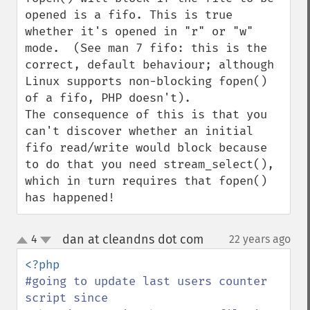
opened is a fifo. This is true 
whether it's opened in "r" or "w" 
mode.  (See man 7 fifo: this is the 
correct, default behaviour; although 
Linux supports non-blocking fopen() 
of a fifo, PHP doesn't).

The consequence of this is that you 
can't discover whether an initial 
fifo read/write would block because 
to do that you need stream_select(), 
which in turn requires that fopen() 
has happened!
dan at cleandns dot com
4
22 years ago
¶
up
down
#going to update last users counter 
script since
