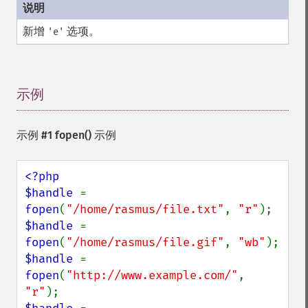
新增
选项。
'e'
示例
¶
示例 #1
fopen()
示例
<?php

$handle 
= 
fopen
(
"/home/rasmus/file.txt"
, 
"r"
$handle 
= 
fopen
(
"/home/rasmus/file.gif"
, 
"wb"
$handle 
= 
fopen
(
"http://www.example.com/"
, 
"r"