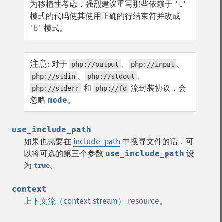
为移植性考虑，强烈建议重写那些依赖于
't'
模式的代码使其使用正确的行结束符并改成
模式。
'b'
注意
:
对于
、
、
php://output
php://input
、
、
php://stdin
php://stdout
和
流封装协议，会
php://stderr
php://fd
忽略
mode
。
use_include_path
如果也需要在
include_path
中搜寻文件的话，可
以将可选的第三个参数
use_include_path
设
为
。
true
context
上下文流（context stream）
resource
。