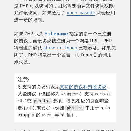
是 PHP 可以访问的，因此需要确认文件访问权限
允许该访问。如果激活了
open_basedir
则会应用
进一步的限制。
如果 PHP 认为
filename
指定的是一个已注册
的协议，而该协议被注册为一个网络 URL，PHP
将检查并确认
allow_url_fopen
已被激活。如果关
闭了，PHP 将发出一个警告，而
fopen()
的调用
则失败。
注意
:
所支持的协议列表见
支持的协议和封装协议
。
某些协议（也被称为
）支持
wrappers
context
和／或
选项。参见相应的页面哪些
php.ini
选项可以被设定（例如
中用于
php.ini
http
wrapper 的
值）。
user_agent