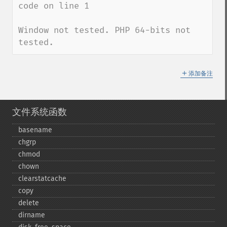
code on line 1

Window not tested. PHP 64-bits not 
tested.
＋
添加备注
文件系统函数
basename
chgrp
chmod
chown
clearstatcache
copy
delete
dirname