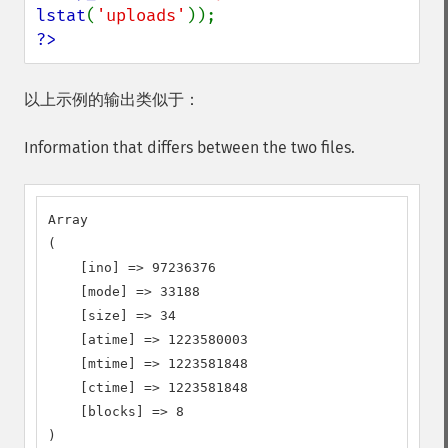
lstat
(
'uploads'
?>
以上示例的输出类似于：
Information that differs between the two files.
Array

(

    [ino] => 97236376

    [mode] => 33188

    [size] => 34

    [atime] => 1223580003

    [mtime] => 1223581848

    [ctime] => 1223581848

    [blocks] => 8

)