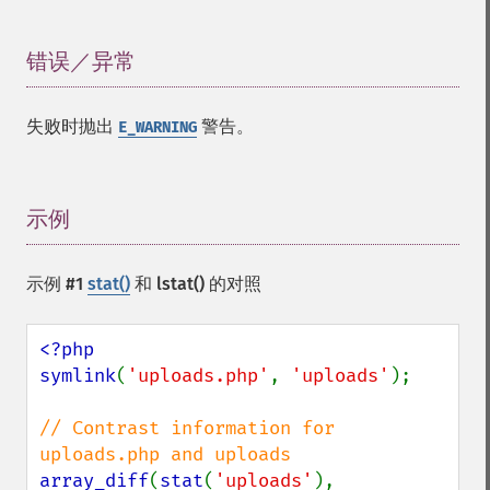
错误／异常
¶
失败时抛出
警告。
E_WARNING
示例
¶
示例 #1
stat()
和
lstat()
的对照
<?php

symlink
(
'uploads.php'
, 
'uploads'
);

// Contrast information for 
array_diff
(
stat
(
'uploads'
), 