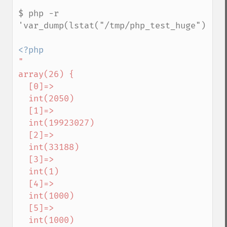
$ php -r 
'var_dump(lstat("/tmp/php_test_huge"));'

"

array(26) {

  [0]=>

  int(2050)

  [1]=>

  int(19923027)

  [2]=>

  int(33188)

  [3]=>

  int(1)

  [4]=>

  int(1000)

  [5]=>

  int(1000)
