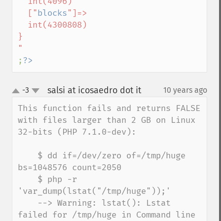
  int(4096)

  ["
blocks
"]=>

  int(4300808)

}

;
?>
salsi at icosaedro dot it
-3
10 years ago
¶
up
down
This function fails and returns FALSE 
with files larger than 2 GB on Linux 
32-bits (PHP 7.1.0-dev):

    $ dd if=/dev/zero of=/tmp/huge 
bs=1048576 count=2050

    $ php -r 
'var_dump(lstat("/tmp/huge"));'

    --> Warning: lstat(): Lstat 
failed for /tmp/huge in Command line 