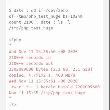
$ date ; dd if=/dev/zero 
of=/tmp/php_test_huge bs=1024K 
count=2100 ; date ; ls -l 
/tmp/php_test_huge

"

Wed Nov 11 15:35:46 +08 2020

2100+0 records in

2100+0 records out

2202009600 bytes (2.2 GB, 2.1 GiB) 
copied, 4.79192 s, 460 MB/s

Wed Nov 11 15:35:51 +08 2020

-rw-r--r-- 1 harold harold 2202009600 
Nov 11 15:35 /tmp/php_test_huge

;