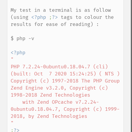
My test in a terminal is as follow 
(using 
<?php 
;
?>
 tags to colour the 
results for ease of reading) :

$ php -v

"

PHP 7.2.24-0ubuntu0.18.04.7 (cli) 
(built: Oct  7 2020 15:24:25) ( NTS )

Copyright (c) 1997-2018 The PHP Group

Zend Engine v3.2.0, Copyright (c) 
1998-2018 Zend Technologies

    with Zend OPcache v7.2.24-
0ubuntu0.18.04.7, Copyright (c) 1999-
2018, by Zend Technologies

;