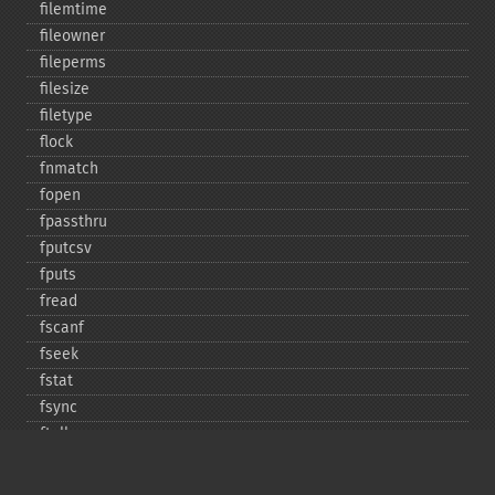
filemtime
fileowner
fileperms
filesize
filetype
flock
fnmatch
fopen
fpassthru
fputcsv
fputs
fread
fscanf
fseek
fstat
fsync
ftell
ftruncate
fwrite