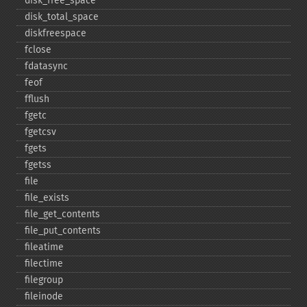
disk_​free_​space
disk_​total_​space
diskfreespace
fclose
fdatasync
feof
fflush
fgetc
fgetcsv
fgets
fgetss
file
file_​exists
file_​get_​contents
file_​put_​contents
fileatime
filectime
filegroup
fileinode