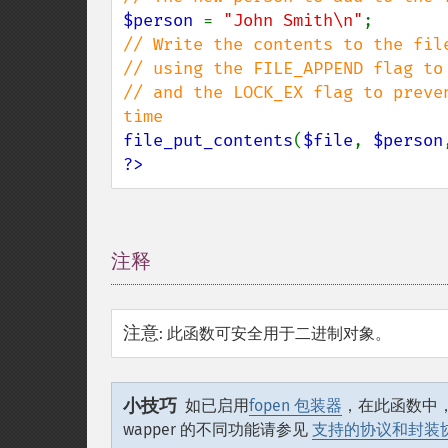
$person 
= 
"John Smith\n"
// Write the contents to the file
// using the FILE_APPEND flag to
// and the LOCK_EX flag to preve
file_put_contents
(
$file
, 
$person
?>
注释
¶
注意
:
此函数可安全用于二进制对象。
小技巧
如已启用
fopen 包装器
，在此函数中，
wapper 的不同功能请参见
支持的协议和封装