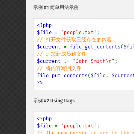
示例 #1 简单用法示例
<?php

$file 
= 
'people.txt'
$current 
= 
file_get_contents
(
$fi
$current 
.= 
"John Smith\n"
file_put_contents
(
$file
, 
$curren
?>
示例 #2 Using flags
<?php

$file 
= 
'people.txt'