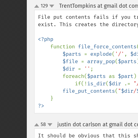
TrentTompkins at gmail dot co
129
up
down
File put contents fails if you t
exist. This creates the directory
<?php

function 
file_force_contents
$parts 
= 
explode
(
'/'
, 
$d
$file 
= 
array_pop
(
$parts
$dir 
= 
''
;

        foreach(
$parts 
as 
$part
)

            if(!
is_dir
(
$dir 
.= 
"
file_put_contents
(
"
$dir
/
?>
justin dot carlson at gmail dot 
58
up
down
It should be obvious that this s