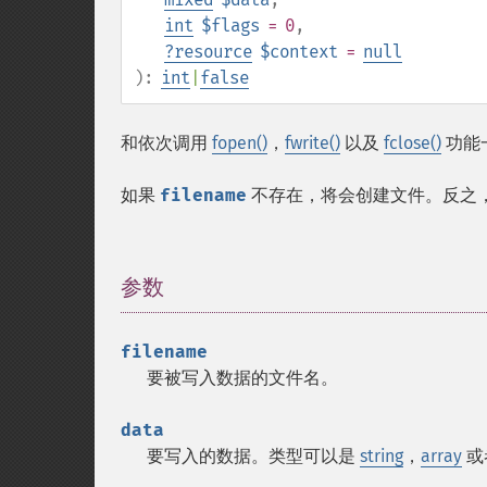
int
$flags
= 0
,
?
resource
$context
=
null
):
int
|
false
和依次调用
fopen()
，
fwrite()
以及
fclose()
功能
如果
filename
不存在，将会创建文件。反之
参数
¶
filename
要被写入数据的文件名。
data
要写入的数据。类型可以是
string
，
array
或