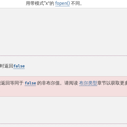
用带模式“x”的
fopen()
不同。
时返回
false
能返回等同于
的非布尔值。请阅读
布尔类型
章节以获取更
false
。