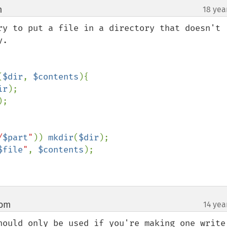
m
18 yea
¶
ry to put a file in a directory that doesn't 
.

(
$dir
, 
$contents
){

ir
);

);

/
$part
"
)) 
mkdir
(
$dir
);

$file
"
, 
$contents
);

com
14 yea
¶
hould only be used if you're making one write,