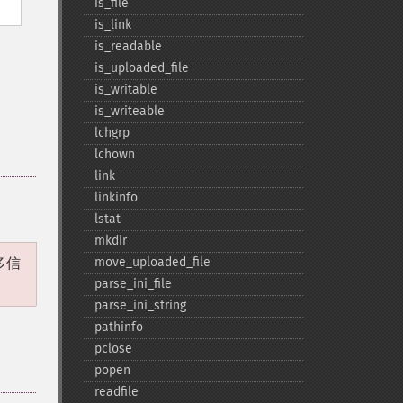
is_​file
is_​link
is_​readable
is_​uploaded_​file
is_​writable
is_​writeable
lchgrp
lchown
link
linkinfo
lstat
mkdir
多信
move_​uploaded_​file
parse_​ini_​file
parse_​ini_​string
pathinfo
pclose
popen
readfile