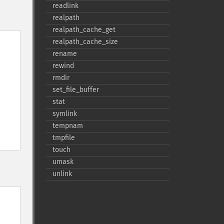
readlink
realpath
realpath_​cache_​get
realpath_​cache_​size
rename
rewind
rmdir
set_​file_​buffer
stat
symlink
tempnam
tmpfile
touch
umask
unlink