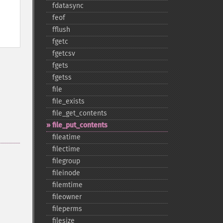
fdatasync
feof
fflush
fgetc
fgetcsv
fgets
fgetss
file
file_​exists
file_​get_​contents
file_​put_​contents
fileatime
filectime
filegroup
fileinode
filemtime
fileowner
fileperms
filesize