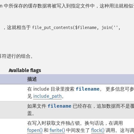
stream 中所保存的缓存数据将被写入到指定文件中，这种用法就相似
），这就相当于
file_put_contents($filename, join('',
运算符进行的组合。
Available flags
描述
在 include 目录里搜索
filename
。 更多信息可
见
include_path
。
如果文件
filename
已经存在，追加数据而不是
盖。
在写入时获取文件独占锁。换句话说，在调用
fopen()
和
fwrite()
中间发生了
flock()
调用。这与