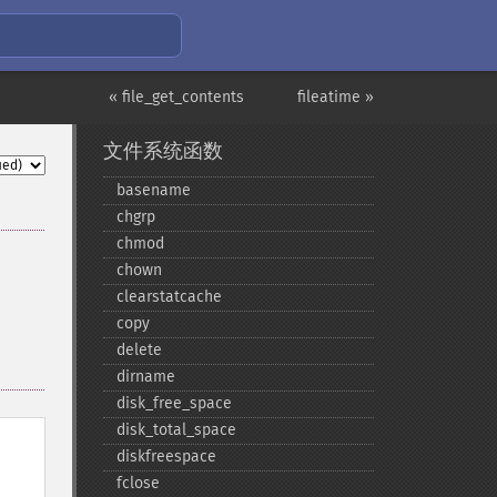
« file_get_contents
fileatime »
文件系统函数
basename
chgrp
chmod
chown
clearstatcache
copy
delete
dirname
disk_​free_​space
disk_​total_​space
diskfreespace
fclose