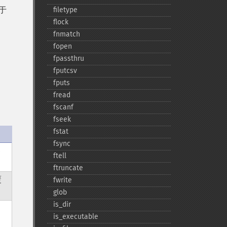
于
filetype
flock
fnmatch
fopen
fpassthru
fputcsv
fputs
fread
fscanf
fseek
fstat
fsync
参
ftell
ftruncate
覆
fwrite
glob
is_​dir
is_​executable
调