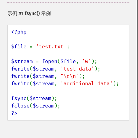
示例 #1
fsync()
示例
<?php

$file 
= 
'test.txt'
;

$stream 
= 
fopen
(
$file
, 
'w'
fwrite
(
$stream
, 
'test data'
fwrite
(
$stream
, 
"\r\n"
fwrite
(
$stream
, 
'additional data'
);

fsync
(
$stream
fclose
(
$stream
?>