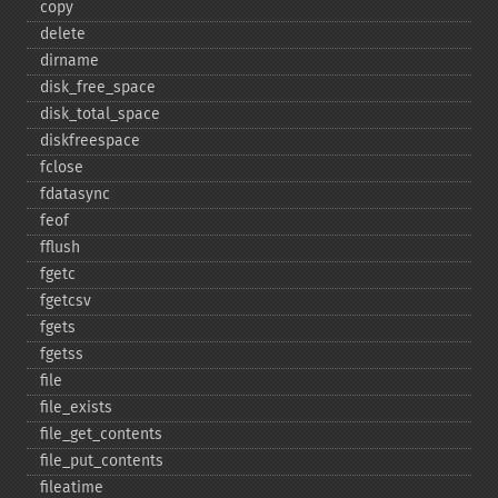
copy
delete
dirname
disk_​free_​space
disk_​total_​space
diskfreespace
fclose
fdatasync
feof
fflush
fgetc
fgetcsv
fgets
fgetss
file
file_​exists
file_​get_​contents
file_​put_​contents
fileatime