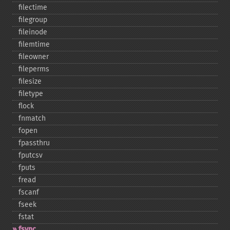
filectime
filegroup
fileinode
filemtime
fileowner
fileperms
filesize
filetype
flock
fnmatch
fopen
fpassthru
fputcsv
fputs
fread
fscanf
fseek
fstat
fsync