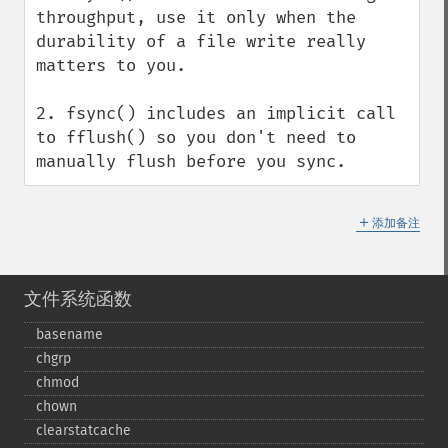
throughput, use it only when the 
durability of a file write really 
matters to you.

2. fsync() includes an implicit call 
to fflush() so you don't need to 
manually flush before you sync.
＋
添加备注
文件系统函数
basename
chgrp
chmod
chown
clearstatcache