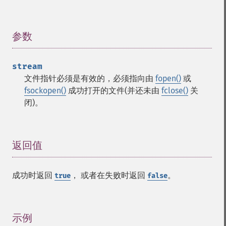
参数
¶
stream
文件指针必须是有效的，必须指向由
fopen()
或
fsockopen()
成功打开的文件(并还未由
fclose()
关
闭)。
返回值
¶
成功时返回
， 或者在失败时返回
。
true
false
示例
¶