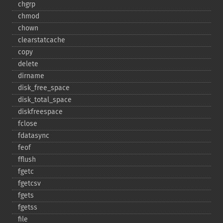
chgrp
chmod
chown
clearstatcache
copy
delete
dirname
disk_​free_​space
disk_​total_​space
diskfreespace
fclose
fdatasync
feof
fflush
fgetc
fgetcsv
fgets
fgetss
file