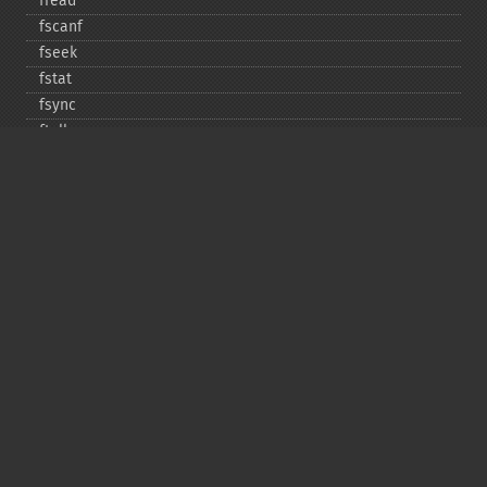
fread
fscanf
fseek
fstat
fsync
ftell
ftruncate
fwrite
glob
is_​dir
is_​executable
is_​file
is_​link
is_​readable
is_​uploaded_​file
is_​writable
is_​writeable
lchgrp
lchown