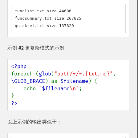
funclist.txt size 44686

funcsummary.txt size 267625

quickref.txt size 137820
示例 #2 更复杂模式的示例
foreach (
glob
(
"path/*/*.{txt,md}"
, 
\GLOB_BRACE
) as 
$filename
) {

    echo 
"
$filename
\n"
;

?>
以上示例的输出类似于：