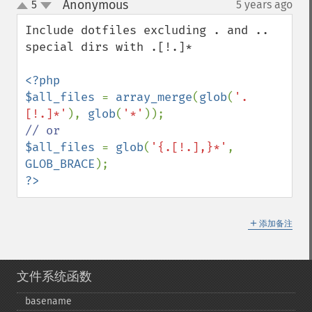
Anonymous
5
5 years ago
¶
up
down
Include dotfiles excluding . and .. 
special dirs with .[!.]*

<?php

$all_files 
= 
array_merge
(
glob
(
'.
[!.]*'
), 
glob
(
'*'
$all_files 
= 
glob
(
'{.[!.],}*'
, 
GLOB_BRACE
?>
＋
添加备注
文件系统函数
basename