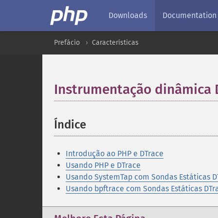
Downloads
Documentation
Prefácio
Características
Instrumentação dinâmica 
Índice
¶
Introdução ao PHP e DTrace
Usando PHP e DTrace
Usando SystemTap com Sondas Estáticas D
Usando bpftrace com Sondas Estáticas DTr