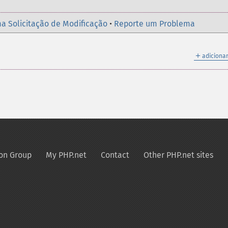
a Solicitação de Modificação
•
Reporte um Problema
＋
adicionar
on Group
My PHP.net
Contact
Other PHP.net sites