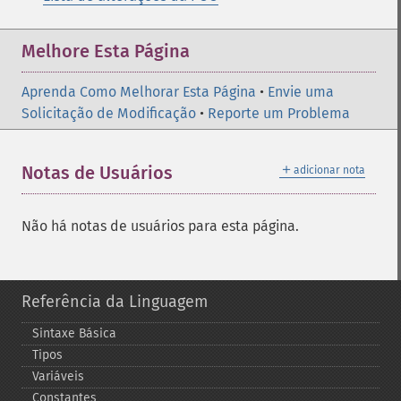
Melhore Esta Página
Aprenda Como Melhorar Esta Página
•
Envie uma
Solicitação de Modificação
•
Reporte um Problema
＋
Notas de Usuários
adicionar nota
Não há notas de usuários para esta página.
Referência da Linguagem
Sintaxe Básica
Tipos
Variáveis
Constantes