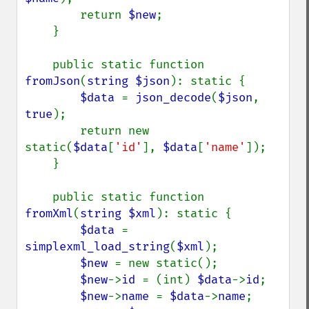
        return 
$new
;

    }

    public static function 
fromJson
(
string $json
): static {

$data 
= 
json_decode
(
$json
, 
true
);

        return new 
static(
$data
[
'id'
], 
$data
[
'name'
]);

    }

    public static function 
fromXml
(
string $xml
): static {

$data 
= 
simplexml_load_string
(
$xml
);

$new 
= new static();

$new
->
id 
= (int) 
$data
->
id
;

$new
->
name 
= 
$data
->
name
;
