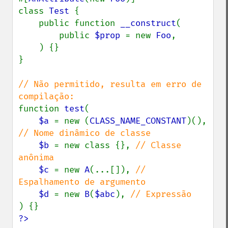
class 
Test 
{

    public function 
__construct
(

        public 
$prop 
= new 
Foo
,

    ) {}

}

// Não permitido, resulta em erro de 
function 
test
(

$a 
= new (
CLASS_NAME_CONSTANT
)(), 
// Nome dinâmico de classe

$b 
= new class {}, 
// Classe 
anônima

$c 
= new 
A
(...[]), 
// 
Espalhamento de argumento

$d 
= new 
B
(
$abc
), 
?>