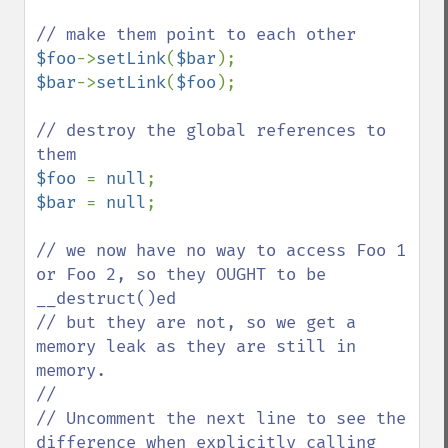
$foo
->
setLink
(
$bar
$bar
->
setLink
(
$foo
);

// destroy the global references to 
$foo 
= 
null
$bar 
= 
null
;

// we now have no way to access Foo 1 
or Foo 2, so they OUGHT to be 
__destruct()ed

// but they are not, so we get a 
memory leak as they are still in 
memory.

//

// Uncomment the next line to see the 
difference when explicitly calling 