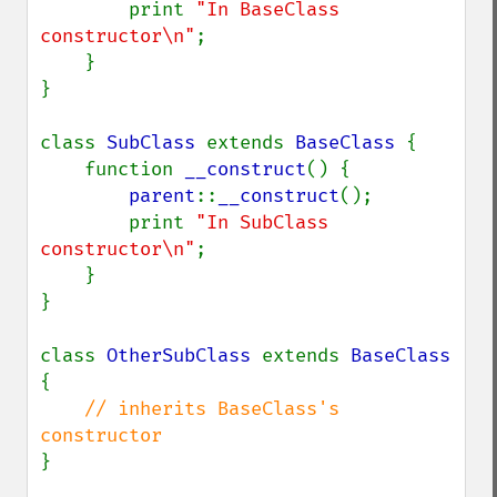
        print 
"In BaseClass 
constructor\n"
;

    }

}

class 
SubClass 
extends 
BaseClass 
{

    function 
__construct
() {

parent
::
__construct
();

        print 
"In SubClass 
constructor\n"
;

    }

}

class 
OtherSubClass 
extends 
BaseClass 
{

// inherits BaseClass's 
}
