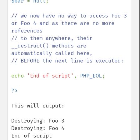
$bar 
= 
null
;

// we now have no way to access Foo 3 
or Foo 4 and as there are no more 
references

// to them anywhere, their 
__destruct() methods are 
automatically called here,

// BEFORE the next line is executed:

echo 
'End of script'
, 
PHP_EOL
;

This will output:

Destroying: Foo 3

Destroying: Foo 4

End of script
