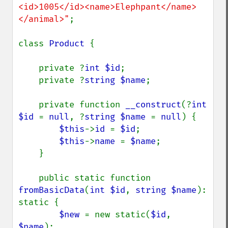
<id>1005</id><name>Elephpant</name>
</animal>"
;

class 
Product 
{

    private ?
int $id
;

    private ?
string $name
;

    private function 
__construct
(?
int 
$id 
= 
null
, ?
string $name 
= 
null
) {

$this
->
id 
= 
$id
;

$this
->
name 
= 
$name
;

    }

    public static function 
fromBasicData
(
int $id
, 
string $name
): 
static {

$new 
= new static(
$id
, 
$name
);
