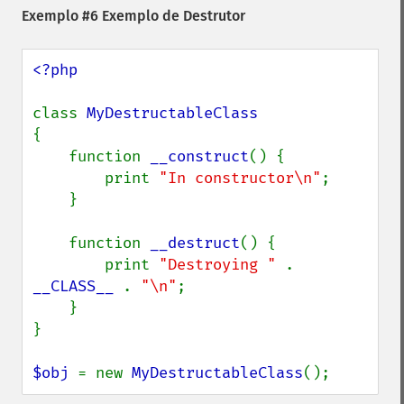
Exemplo #6 Exemplo de Destrutor
<?php

class 
{

    function 
__construct
() {

        print 
"In constructor\n"
;

    }

    function 
__destruct
() {

        print 
"Destroying " 
. 
__CLASS__ 
. 
"\n"
;

    }

}

$obj 
= new 
MyDestructableClass
();