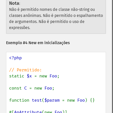
Nota
:
Não é permitido nomes de classe não-string ou
classes anônimas. Não é permitido o espalhamento
de argumentos. Não é permitido o uso de
expressões.
Exemplo #4 New em inicializações
<?php

static 
$x 
= new 
Foo
;

const 
C 
= new 
Foo
;

function 
test
(
$param 
= new 
Foo
) {}

#[
AnAttribute
(new 
Foo
)]
