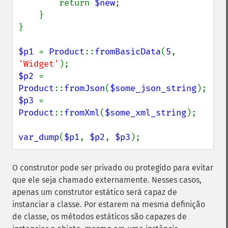
        return 
$new
;

    }

}

$p1 
= 
Product
::
fromBasicData
(
5
, 
'Widget'
$p2 
= 
Product
::
fromJson
(
$some_json_string
$p3 
= 
Product
::
fromXml
(
$some_xml_string
);

var_dump
(
$p1
, 
$p2
, 
$p3
);
O construtor pode ser privado ou protegido para evitar
que ele seja chamado externamente. Nesses casos,
apenas um construtor estático será capaz de
instanciar a classe. Por estarem na mesma definição
de classe, os métodos estáticos são capazes de