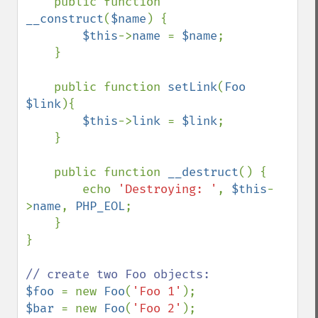
    public function 
__construct
(
$name
) {

$this
->
name 
= 
$name
;

    }

    public function 
setLink
(
Foo 
$link
){

$this
->
link 
= 
$link
;

    }

    public function 
__destruct
() {

        echo 
'Destroying: '
, 
$this
-
>
name
, 
PHP_EOL
;

    }

}

$foo 
= new 
Foo
(
'Foo 1'
$bar 
= new 
Foo
(
'Foo 2'
);
