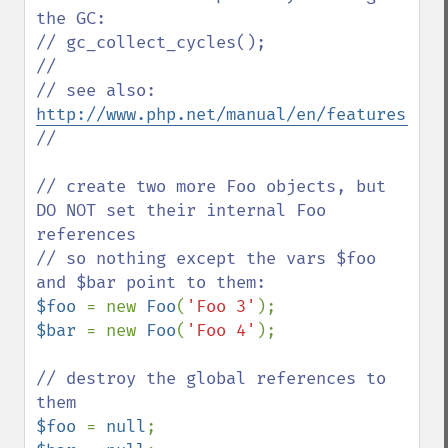
the GC:

// gc_collect_cycles();

// 

// see also: 
http://www.php.net/manual/en/features.gc.
// 

// create two more Foo objects, but 
DO NOT set their internal Foo 
references

// so nothing except the vars $foo 
$foo 
= new 
Foo
(
'Foo 3'
$bar 
= new 
Foo
(
'Foo 4'
);

// destroy the global references to 
$foo 
= 
null