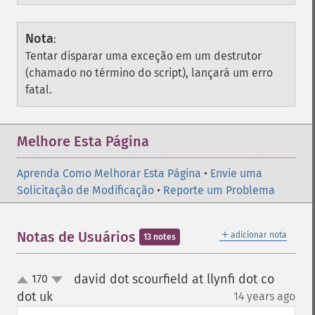
Nota
:
Tentar disparar uma exceção em um destrutor
(chamado no término do script), lançará um erro
fatal.
Melhore Esta Página
Aprenda Como Melhorar Esta Página
•
Envie uma
Solicitação de Modificação
•
Reporte um Problema
＋
Notas de Usuários
adicionar nota
13 notes
david dot scourfield at llynfi dot co
170
up
down
dot uk
14 years ago
¶