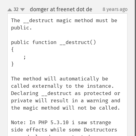
domger at freenet dot de
32
8 years ago
¶
up
down
The __destruct magic method must be 
public. 

public function __destruct()

{

    ;

}

The method will automatically be 
called externally to the instance.  
Declaring __destruct as protected or 
private will result in a warning and 
the magic method will not be called. 

Note: In PHP 5.3.10 i saw strange 
side effects while some Destructors 