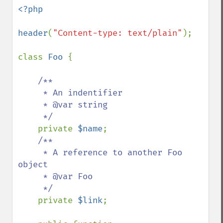
<?php

header
(
"Content-type: text/plain"
);

class 
Foo 
{

/**

     * An indentifier

     * @var string 

     */

private 
$name
;

/**

     * A reference to another Foo 
object

     * @var Foo

     */

private 
$link
;
