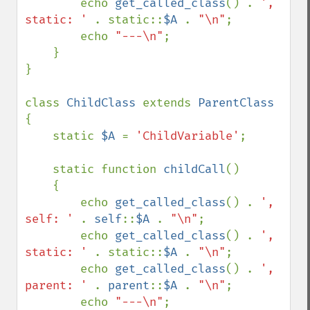
        echo 
get_called_class
() . 
', 
static: ' 
. static::
$A 
. 
"\n"
;

        echo 
"---\n"
;

    }

}

class 
ChildClass 
extends 
{

    static 
$A 
= 
'ChildVariable'
;

    static function 
childCall
()

    {

        echo 
get_called_class
() . 
', 
self: ' 
. 
self
::
$A 
. 
"\n"
;

        echo 
get_called_class
() . 
', 
static: ' 
. static::
$A 
. 
"\n"
;

        echo 
get_called_class
() . 
', 
parent: ' 
. 
parent
::
$A 
. 
"\n"
;

        echo 
"---\n"
;
