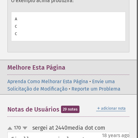
O exemplo acima produzirá:
A

C

Melhore Esta Página
Aprenda Como Melhorar Esta Página
•
Envie uma
Solicitação de Modificação
•
Reporte um Problema
＋
Notas de Usuários
adicionar nota
29 notes
sergei at 2440media dot com
170
¶
up
down
18 years ago