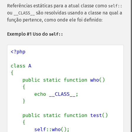
Referências estáticas para a atual classe como
self::
ou
são resolvidas usando a classe na qual a
__CLASS__
função pertence, como onde ele foi definido:
Exemplo #1 Uso do
self::
<?php

class 
{

    public static function 
who
()

    {

        echo 
__CLASS__
;

    }

    public static function 
test
()

    {

self
::
who
();
