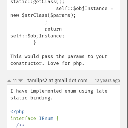
static::getClass();

                self::$objInstance = 
new $strClass($params);

            }

            return 
self::$objInstance;

        }

This would pass the params to your 
constructor. Love for php.
tamilps2 at gmail dot com
11
12 years ago
¶
up
down
I have implemented enum using late 
static binding.

interface 
IEnum 
{

/**
