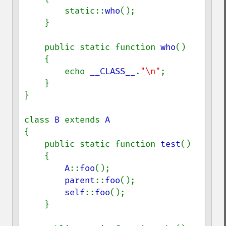
        static::
who
();

    }

    public static function 
who
()

    {

        echo 
__CLASS__
.
"\n"
;

    }

}

class 
B 
extends 
{

    public static function 
test
()

    {

A
::
foo
();

parent
::
foo
();

self
::
foo
();

    }
