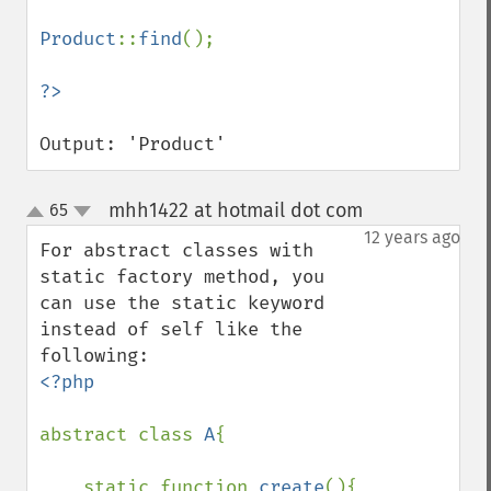
Product
::
find
();

Output: 'Product'
mhh1422 at hotmail dot com
65
¶
up
down
12 years ago
For abstract classes with 
static factory method, you 
can use the static keyword 
instead of self like the 
<?php

abstract class 
A
{

    static function 
create
(){
