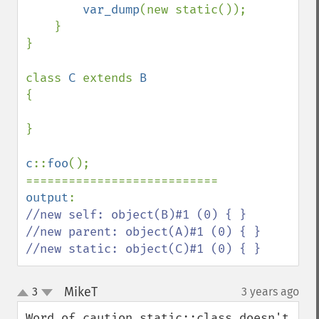
var_dump
(new static());

    }

}

class 
C 
extends 
{

}

c
::
foo
();

output
//new self: object(B)#1 (0) { }

//new parent: object(A)#1 (0) { }

//new static: object(C)#1 (0) { }
MikeT
3
3 years ago
¶
up
down
Word of caution static::class doesn't 