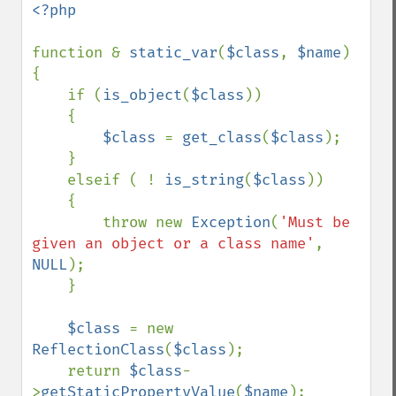
<?php

function & 
static_var
(
$class
, 
$name
)

{

    if (
is_object
(
$class
))

    {

$class 
= 
get_class
(
$class
);

    }

    elseif ( ! 
is_string
(
$class
))

    {

        throw new 
Exception
(
'Must be 
given an object or a class name'
, 
NULL
);

    }

$class 
= new 
ReflectionClass
(
$class
);

    return 
$class
-
>
getStaticPropertyValue
(
$name
);
