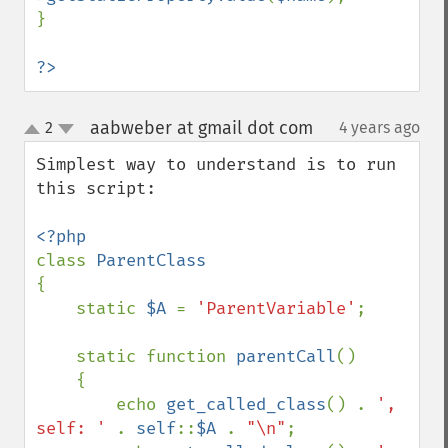
}

?>
aabweber at gmail dot com
2
4 years ago
¶
up
down
Simplest way to understand is to run 
this script:

class 
{

    static 
$A 
= 
'ParentVariable'
;

    static function 
parentCall
()

    {

        echo 
get_called_class
() . 
', 
self: ' 
. 
self
::
$A 
. 
"\n"
;
