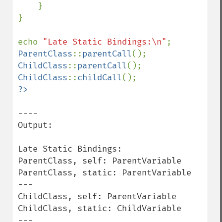
    }

}

echo 
"Late Static Bindings:\n"
ParentClass
::
parentCall
ChildClass
::
parentCall
ChildClass
::
childCall
----

Output:

Late Static Bindings:

ParentClass, self: ParentVariable

ParentClass, static: ParentVariable

---

ChildClass, self: ParentVariable

ChildClass, static: ChildVariable

---
