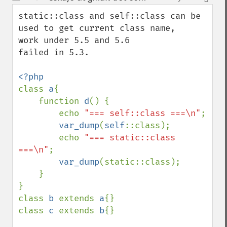
up
down
static::class and self::class can be 
used to get current class name, 

work under 5.5 and 5.6

failed in 5.3.

class 
a
{ 

    function 
d
() {

        echo 
"=== self::class ===\n"
;

var_dump
(
self
::class);

        echo 
"=== static::class 
===\n"
;

var_dump
(static::class);

    }

}

class 
b 
extends 
a
{}

class 
c 
extends 
b
{}
