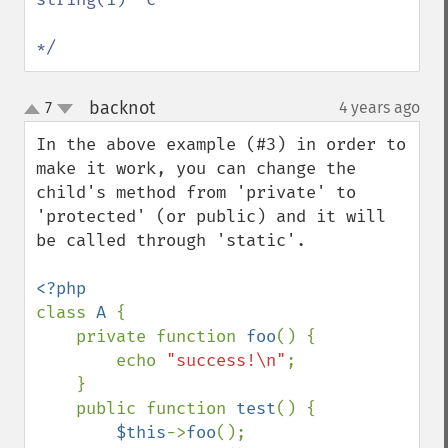
*/
backnot
7
4 years ago
¶
up
down
In the above example (#3) in order to 
make it work, you can change the 
child's method from 'private' to 
'protected' (or public) and it will 
be called through 'static'.

class 
A 
{

    private function 
foo
() {

        echo 
"success!\n"
;

    }

    public function 
test
() {

$this
->
foo
();
