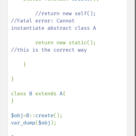
//return new self();  
//Fatal error: Cannot 
instantiate abstract class A

return new static(); 
//this is the correct way

}

}

class 
B 
extends 
A
{

}

$obj
=
B
::
create
var_dump
(
$obj
);
