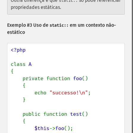
Outra diferença é que
só pode referenciar
static::
propriedades estáticas.
Exemplo #3 Uso de
em um contexto não-
static::
estático
<?php

class 
{

    private function 
foo
()

    {

        echo 
"successo!\n"
;

    }

    public function 
test
()

    {

$this
->
foo
();
