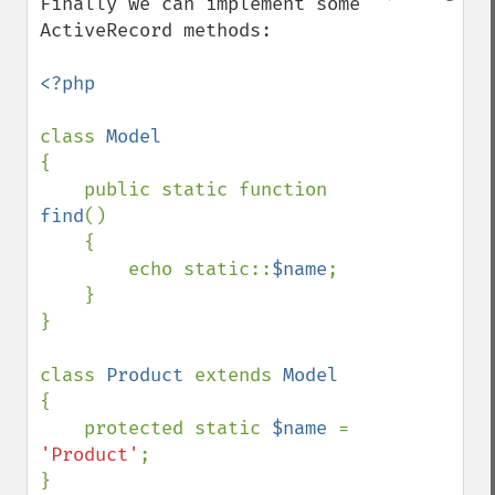
Finally we can implement some 
ActiveRecord methods:

<?php

class 
{

    public static function 
find
()

    {

        echo static::
$name
;

    }

}

class 
Product 
extends 
{

    protected static 
$name 
= 
'Product'
;

}
