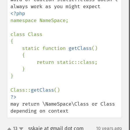
namespace NameSpace;

class Class

{

    static function 
getClass
()

    {

         return static::class;

    }

}

Class::
getClass
may return \NameSpace\Class or Class 
depending on context
sskaje at gmail dot com
13
10 years ago
¶