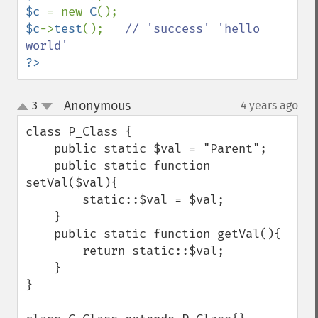
$c 
= new 
C
$c
->
test
();   
// 'success' 'hello 
?>
Anonymous
3
4 years ago
¶
up
down
class P_Class {

    public static $val = "Parent";

    public static function 
setVal($val){

        static::$val = $val;

    }

    public static function getVal(){

        return static::$val;

    }

}
