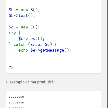
$b 
= new 
B
$b
->
test
();

$c 
= new 
C
();

try {

$c
->
test
();

} catch (
Error $e
) {

    echo 
$e
->
getMessage
();

}

?>
O exemplo acima produzirá:
successo!

successo!
