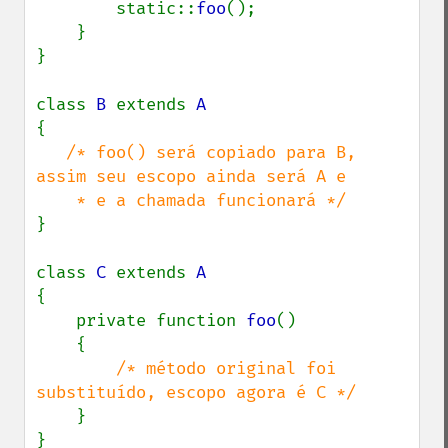
        static::
foo
();

    }

}

class 
B 
extends 
{

/* foo() será copiado para B, 
assim seu escopo ainda será A e

}

class 
C 
extends 
{

    private function 
foo
()

    {

/* método original foi 
substituído, escopo agora é C */

}

}
