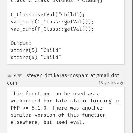
class C_Class extends P_Class{}

C_Class::setVal("Child");

var_dump(C_Class::getVal());

var_dump(P_Class::getVal());

Output:

string(5) "Child"

string(5) "Child"
steven dot karas+nospam at gmail dot
9
up
down
com
15 years ago
¶
This function can be used as a 
workaround for late static binding in 
PHP >= 5.1.0. There was another 
similar version of this function 
elsewhere, but used eval.
