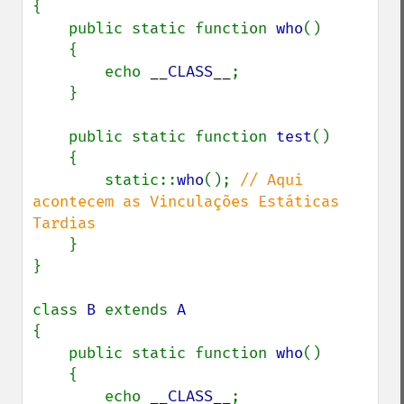
{

    public static function 
who
()

    {

        echo 
__CLASS__
;

    }

    public static function 
test
()

    {

        static::
who
(); 
// Aqui 
acontecem as Vinculações Estáticas 
Tardias

}

}

class 
B 
extends 
{

    public static function 
who
()

    {

        echo 
__CLASS__
;
