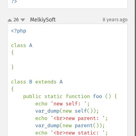
?>
MelkiySoft
26
8 years ago
¶
up
down
<?php

class 
{

}

class 
B 
extends 
{

    public static function 
foo 
() {

        echo 
'new self: '
;

var_dump
(new 
self
());

        echo 
'<br>new parent: '
;

var_dump
(new 
parent
());

        echo 
'<br>new static: '
;
