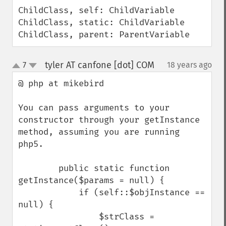
ChildClass, self: ChildVariable

ChildClass, static: ChildVariable

ChildClass, parent: ParentVariable
tyler AT canfone [dot] COM
7
18 years ago
¶
up
down
@ php at mikebird 

You can pass arguments to your 
constructor through your getInstance 
method, assuming you are running 
php5.

        public static function 
getInstance($params = null) {

            if (self::$objInstance == 
null) {

                $strClass = 