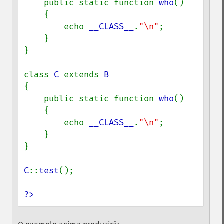
    public static function 
who
()

    {

        echo 
__CLASS__
.
"\n"
;

    }

}

class 
C 
extends 
{

    public static function 
who
()

    {

        echo 
__CLASS__
.
"\n"
;

    }

}

C
::
test
();

?>