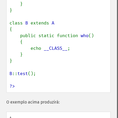
    }

}

class 
B 
extends 
{

    public static function 
who
()

    {

        echo 
__CLASS__
;

    }

}

B
::
test
();

?>
O exemplo acima produzirá: