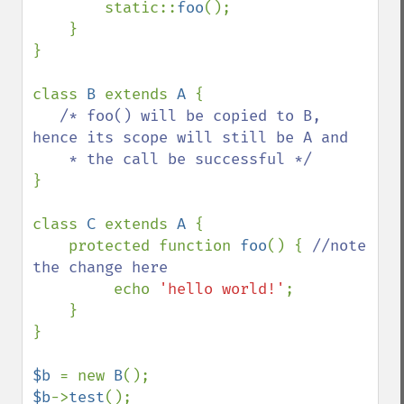
        static::
foo
();

    }

}

class 
B 
extends 
A 
{

/* foo() will be copied to B, 
hence its scope will still be A and

}

class 
C 
extends 
A 
{

    protected function 
foo
() { 
//note 
the change here

echo 
'hello world!'
;

    }

}

$b 
= new 
B
$b
->
test