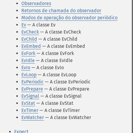
Observadores
Retornos de chamada do observador
Modos de operação do observador periódico
Ev
— A classe Ev
EvCheck
— A classe EvCheck
EvChild
— A classe EvChild
EvEmbed
— A classe EvEmbed
EvFork
— A classe EvFork
EvIdle
— A classe EvIdle
EvIo
— A classe EvIo
EvLoop
— A classe EvLoop
EvPeriodic
— A classe EvPeriodic
EvPrepare
— A classe EvPrepare
EvSignal
— A classe EvSignal
EvStat
— A classe EvStat
EvTimer
— A classe EvTimer
EvWatcher
— A classe EvWatcher
Expect