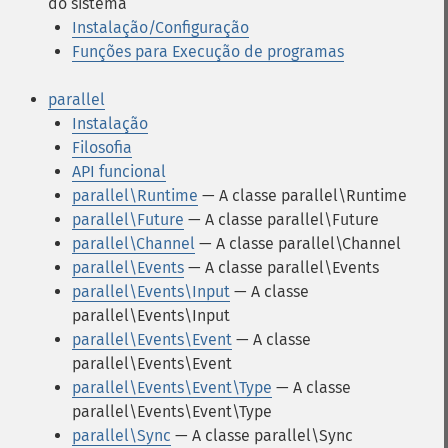
do sistema
Instalação/Configuração
Funções para Execução de programas
parallel
Instalação
Filosofia
API funcional
parallel\Runtime
— A classe parallel\Runtime
parallel\Future
— A classe parallel\Future
parallel\Channel
— A classe parallel\Channel
parallel\Events
— A classe parallel\Events
parallel\Events\Input
— A classe
parallel\Events\Input
parallel\Events\Event
— A classe
parallel\Events\Event
parallel\Events\Event\Type
— A classe
parallel\Events\Event\Type
parallel\Sync
— A classe parallel\Sync