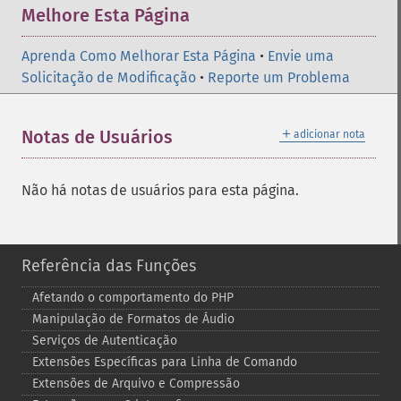
Melhore Esta Página
Aprenda Como Melhorar Esta Página
•
Envie uma
Solicitação de Modificação
•
Reporte um Problema
＋
Notas de Usuários
adicionar nota
Não há notas de usuários para esta página.
Referência das Funções
Afetando o comportamento do PHP
Manipulação de Formatos de Áudio
Serviços de Autenticação
Extensões Específicas para Linha de Comando
Extensões de Arquivo e Compressão