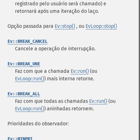
registrado pelo usuário será chamado) e
retornará após uma iteração do laço.
Opção passada para
Ev::stop()
, ou
EvLoop::stop()
Ev::BREAK_CANCEL
Cancele a operação de interrupção.
Ev::BREAK_ONE
Faz com que a chamada
Ev::run()
(ou
EvLoop::run()
) mais interna retorne.
Ev::BREAK_ALL
Faz com que todas as chamadas
Ev::run()
(ou
EvLoop::run()
) aninhadas retornem.
Prioridades do observador:
Ev::MINPRI