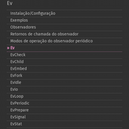
Ev
Instalação/Configuração
Exemplos
Observadores
Retornos de chamada do observador
Modos de operação do observador periódico
Ev
EvCheck
EvChild
EvEmbed
EvFork
EvIdle
EvIo
EvLoop
EvPeriodic
EvPrepare
EvSignal
EvStat