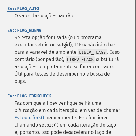
Ev::FLAG_AUTO
O valor das opções padrão
Ev::FLAG_NOENV
Se esta opção for usada (ou o programa
executar setuid ou setgid),
não irá olhar
libev
para a variável de ambiente
. Caso
LIBEV_FLAGS
contrário (por padrão),
substituirá
LIBEV_FLAGS
as opções completamente se for encontrado.
Útil para testes de desempenho e busca de
bugs.
Ev::FLAG_FORKCHECK
Faz com que a libev verifique se há uma
bifurcação em cada iteração, em vez de chamar
EvLoop::fork()
manualmente. Isso funciona
chamando
em cada iteração do laço
getpid()
e, portanto, isso pode desacelerar o laço de