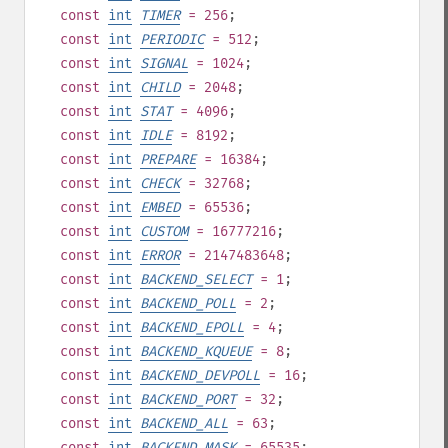
const
int
TIMER
= 256
;
const
int
PERIODIC
= 512
;
const
int
SIGNAL
= 1024
;
const
int
CHILD
= 2048
;
const
int
STAT
= 4096
;
const
int
IDLE
= 8192
;
const
int
PREPARE
= 16384
;
const
int
CHECK
= 32768
;
const
int
EMBED
= 65536
;
const
int
CUSTOM
= 16777216
;
const
int
ERROR
= 2147483648
;
const
int
BACKEND_SELECT
= 1
;
const
int
BACKEND_POLL
= 2
;
const
int
BACKEND_EPOLL
= 4
;
const
int
BACKEND_KQUEUE
= 8
;
const
int
BACKEND_DEVPOLL
= 16
;
const
int
BACKEND_PORT
= 32
;
const
int
BACKEND_ALL
= 63
;
const
int
BACKEND_MASK
= 65535
;