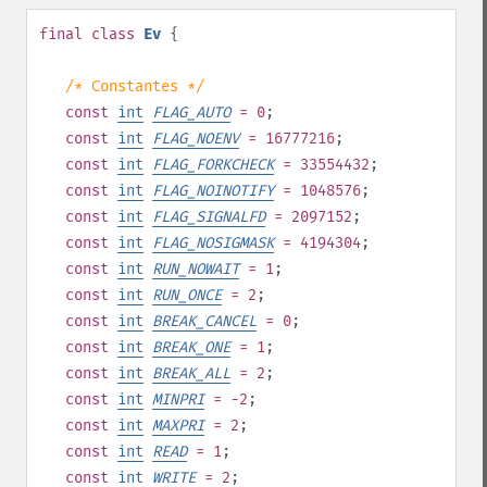
final
class
Ev
{
/* Constantes */
const
int
FLAG_AUTO
= 0
;
const
int
FLAG_NOENV
= 16777216
;
const
int
FLAG_FORKCHECK
= 33554432
;
const
int
FLAG_NOINOTIFY
= 1048576
;
const
int
FLAG_SIGNALFD
= 2097152
;
const
int
FLAG_NOSIGMASK
= 4194304
;
const
int
RUN_NOWAIT
= 1
;
const
int
RUN_ONCE
= 2
;
const
int
BREAK_CANCEL
= 0
;
const
int
BREAK_ONE
= 1
;
const
int
BREAK_ALL
= 2
;
const
int
MINPRI
= -2
;
const
int
MAXPRI
= 2
;
const
int
READ
= 1
;
const
int
WRITE
= 2
;