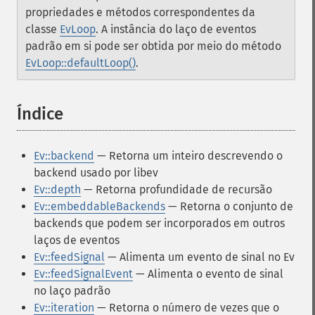
propriedades e métodos correspondentes da
classe
EvLoop
.
A instância do laço de eventos
padrão em si pode ser obtida por meio do método
EvLoop::defaultLoop()
.
Índice
¶
Ev::backend
— Retorna um inteiro descrevendo o
backend usado por libev
Ev::depth
— Retorna profundidade de recursão
Ev::embeddableBackends
— Retorna o conjunto de
backends que podem ser incorporados em outros
laços de eventos
Ev::feedSignal
— Alimenta um evento de sinal no Ev
Ev::feedSignalEvent
— Alimenta o evento de sinal
no laço padrão
Ev::iteration
— Retorna o número de vezes que o