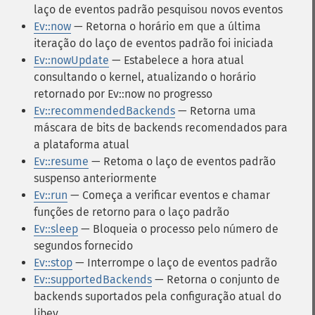
laço de eventos padrão pesquisou novos eventos
Ev::now
— Retorna o horário em que a última
iteração do laço de eventos padrão foi iniciada
Ev::nowUpdate
— Estabelece a hora atual
consultando o kernel, atualizando o horário
retornado por Ev::now no progresso
Ev::recommendedBackends
— Retorna uma
máscara de bits de backends recomendados para
a plataforma atual
Ev::resume
— Retoma o laço de eventos padrão
suspenso anteriormente
Ev::run
— Começa a verificar eventos e chamar
funções de retorno para o laço padrão
Ev::sleep
— Bloqueia o processo pelo número de
segundos fornecido
Ev::stop
— Interrompe o laço de eventos padrão
Ev::supportedBackends
— Retorna o conjunto de
backends suportados pela configuração atual do
libev