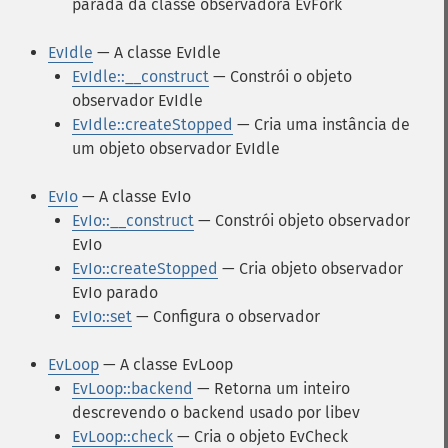
parada da classe observadora EvFork
EvIdle
— A classe EvIdle
EvIdle::__construct
— Constrói o objeto
observador EvIdle
EvIdle::createStopped
— Cria uma instância de
um objeto observador EvIdle
EvIo
— A classe EvIo
EvIo::__construct
— Constrói objeto observador
EvIo
EvIo::createStopped
— Cria objeto observador
EvIo parado
EvIo::set
— Configura o observador
EvLoop
— A classe EvLoop
EvLoop::backend
— Retorna um inteiro
descrevendo o backend usado por libev
EvLoop::check
— Cria o objeto EvCheck