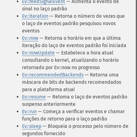
Ev::feedSignalEvent
— Alimenta o evento de
sinal no laço padrão
Ev::iteration
— Retorna o número de vezes que
o laço de eventos padrão pesquisou novos
eventos
Ev::now
— Retorna o horário em que a última
iteração do laço de eventos padrão foi iniciada
Ev::nowUpdate
— Estabelece a hora atual
consultando o kernel, atualizando o horário
retornado por Ev::now no progresso
Ev::recommendedBackends
— Retorna uma
máscara de bits de backends recomendados
para a plataforma atual
Ev::resume
— Retoma o laço de eventos padrão
suspenso anteriormente
Ev::run
— Começa a verificar eventos e chamar
funções de retorno para o laço padrão
Ev::sleep
— Bloqueia o processo pelo número de
segundos fornecido