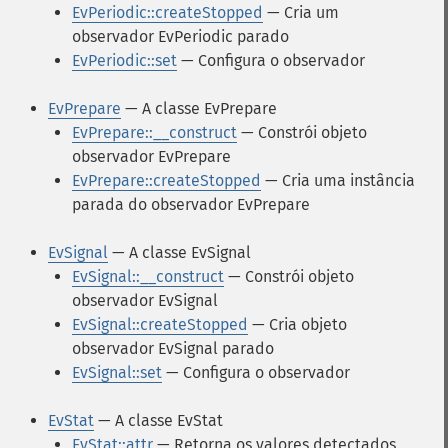
EvPeriodic::createStopped
— Cria um
observador EvPeriodic parado
EvPeriodic::set
— Configura o observador
EvPrepare
— A classe EvPrepare
EvPrepare::__construct
— Constrói objeto
observador EvPrepare
EvPrepare::createStopped
— Cria uma instância
parada do observador EvPrepare
EvSignal
— A classe EvSignal
EvSignal::__construct
— Constrói objeto
observador EvSignal
EvSignal::createStopped
— Cria objeto
observador EvSignal parado
EvSignal::set
— Configura o observador
EvStat
— A classe EvStat
EvStat::attr
— Retorna os valores detectados