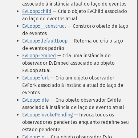
associado à instância atual do laço de eventos
EvLoop::child
— Cria o objeto EvChild associado
ao laço de eventos atual
EvLoop::__construct
— Constrói o objeto de laço
de eventos
EvLoop::defaultLoop
— Retorna ou cria o laço
de eventos padrão
EvLoop::embed
— Cria uma instância do
observador EvEmbed associado ao objeto
EvLoop atual
EvLoop::fork
— Cria um objeto observador
EvFork associado à instância atual do laço de
eventos
EvLoop::idle
— Cria objeto observador EvIdle
associado à instância de laço de evento atual
EvLoop::invokePending
— Invoca todos os
observadores pendentes enquanto redefine seu
estado pendente
EvLoop::io
— Cria objeto observador EvIo