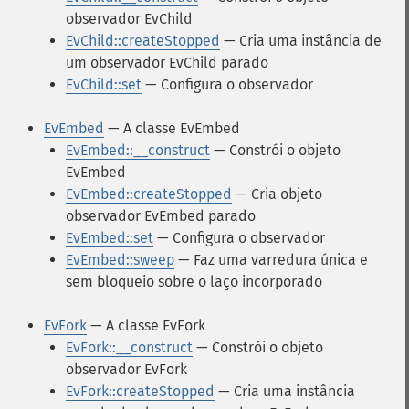
observador EvChild
EvChild::createStopped
— Cria uma instância de
um observador EvChild parado
EvChild::set
— Configura o observador
EvEmbed
— A classe EvEmbed
EvEmbed::__construct
— Constrói o objeto
EvEmbed
EvEmbed::createStopped
— Cria objeto
observador EvEmbed parado
EvEmbed::set
— Configura o observador
EvEmbed::sweep
— Faz uma varredura única e
sem bloqueio sobre o laço incorporado
EvFork
— A classe EvFork
EvFork::__construct
— Constrói o objeto
observador EvFork
EvFork::createStopped
— Cria uma instância