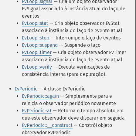
EvLoop::signal
— Cria um objeto observador
EvSignal associado à instância atual do laço de
eventos
EvLoop::stat
— Cria objeto observador EvStat
associado à instância de laço de evento atual
EvLoop::stop
— Interrompe o laço de eventos
EvLoop::suspend
— Suspende o laço
EvLoop::timer
— Cria objeto observador EvTimer
associado à instância de laço de evento atual
EvLoop::verify
— Executa verificações de
consistência interna (para depuração)
EvPeriodic
— A classe EvPeriodic
EvPeriodic::again
— Simplesmente para e
reinicia o observador periódico novamente
EvPeriodic::at
— Retorna o tempo absoluto em
que este observador deve disparar em seguida
EvPeriodic::__construct
— Constrói objeto
observador EvPeriodic