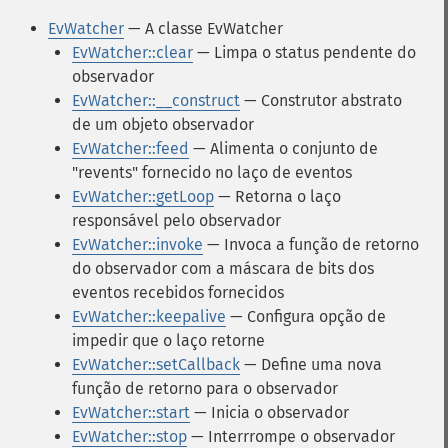
EvWatcher
— A classe EvWatcher
EvWatcher::clear
— Limpa o status pendente do
observador
EvWatcher::__construct
— Construtor abstrato
de um objeto observador
EvWatcher::feed
— Alimenta o conjunto de
"revents" fornecido no laço de eventos
EvWatcher::getLoop
— Retorna o laço
responsável pelo observador
EvWatcher::invoke
— Invoca a função de retorno
do observador com a máscara de bits dos
eventos recebidos fornecidos
EvWatcher::keepalive
— Configura opção de
impedir que o laço retorne
EvWatcher::setCallback
— Define uma nova
função de retorno para o observador
EvWatcher::start
— Inicia o observador
EvWatcher::stop
— Interrrompe o observador