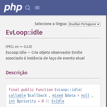
Selecione a língua:
EvLoop::idle
(PECL ev >= 0.2.0)
EvLoop::idle
—
Cria objeto observador EvIdle
associado à instância de laço de evento atual
Descrição
¶
final
public
function
EvLoop::idle
(
callable
$callback
,
mixed
$data
=
null
,
int
$priority
= 0
):
EvIdle