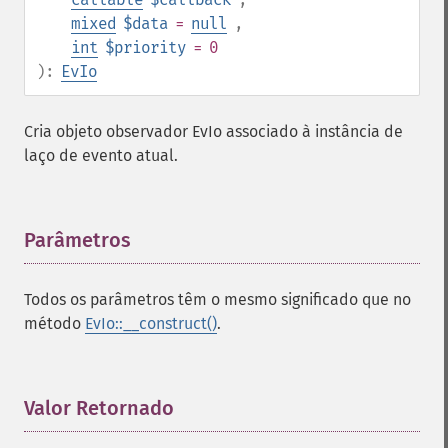
mixed
$data
=
null
,
int
$priority
= 0
):
EvIo
Cria objeto observador EvIo associado à instância de
laço de evento atual.
Parâmetros
¶
Todos os parâmetros têm o mesmo significado que no
método
EvIo::__construct()
.
Valor Retornado
¶