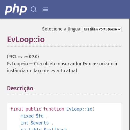
Selecione a língua:
EvLoop::io
(PECL ev >= 0.2.0)
EvLoop::io
—
Cria objeto observador EvIo associado à
instância de laço de evento atual
Descrição
¶
final
public
function
EvLoop::io
(
mixed
$fd
,
int
$events
,
callable
$callback
,