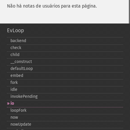
Não há notas de usuários para esta página.
EvLoop
backend
check
child
_​_​construct
defaultLoop
embed
fork
idle
invokePending
io
loopFork
now
nowUpdate