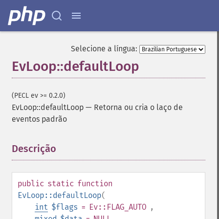
Selecione a língua:
EvLoop::defaultLoop
(PECL ev >= 0.2.0)
EvLoop::defaultLoop
—
Retorna ou cria o laço de
eventos padrão
Descrição
¶
public
static
function
EvLoop::defaultLoop
(
int
$flags
= Ev::FLAG_AUTO
,
mixed
$data
= NULL
,