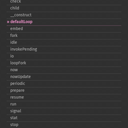
check
child
_​_​construct
defaultLoop
embed
fork
idle
invokePending
io
loopFork
now
nowUpdate
periodic
prepare
resume
run
signal
stat
stop