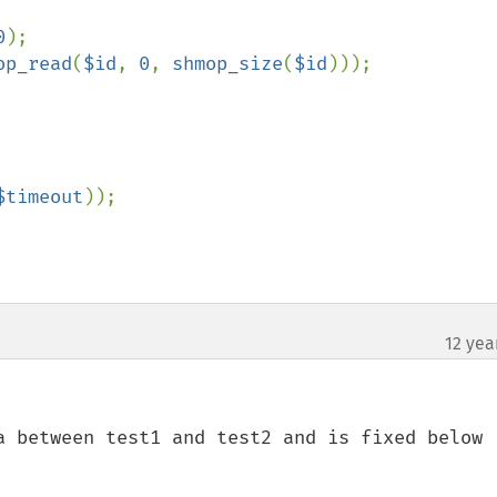
0
);

op_read
(
$id
, 
0
, 
shmop_size
(
$id
)));

$timeout
));

12 yea
a between test1 and test2 and is fixed below
