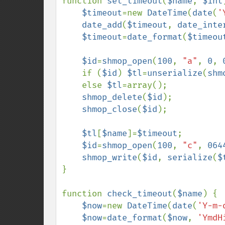
function 
set_timeout
(
$name
, 
$int
$timeout
=new 
DateTime
(
date
(
'
date_add
(
$timeout
, 
date_inte
$timeout
=
date_format
(
$timeou
$id
=
shmop_open
(
100
, 
"a"
, 
0
, 
    if (
$id
) 
$tl
=
unserialize
(
shm
    else 
$tl
=array();

shmop_delete
(
$id
);

shmop_close
(
$id
);

$tl
[
$name
]=
$timeout
;

$id
=
shmop_open
(
100
, 
"c"
, 
064
shmop_write
(
$id
, 
serialize
(
$
}

function 
check_timeout
(
$name
) {

$now
=new 
DateTime
(
date
(
'Y-m-
$now
=
date_format
(
$now
, 
'YmdH