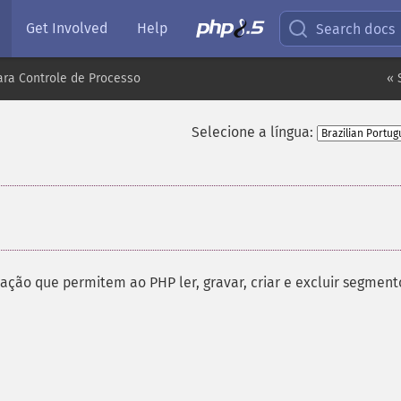
Get Involved
Help
Search docs
ara Controle de Processo
« 
Selecione a língua:
zação que permitem ao PHP ler, gravar, criar e excluir segment