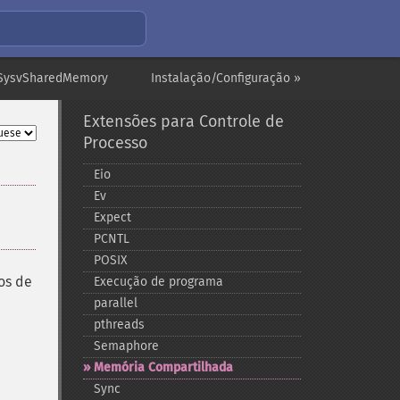
SysvSharedMemory
Instalação/Configuração »
Extensões para Controle de
Processo
Eio
Ev
Expect
PCNTL
POSIX
os de
Execução de programa
parallel
pthreads
Semaphore
Memória Compartilhada
Sync