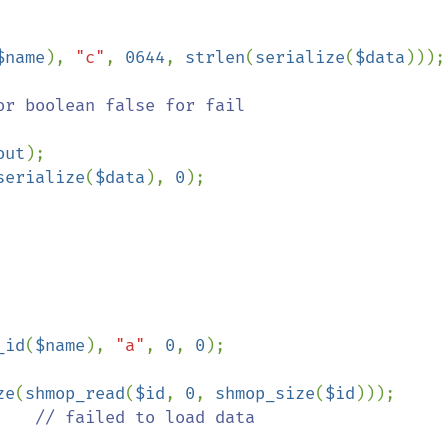
$name
), 
"c"
, 
0644
, 
strlen
(
serialize
(
$data
)));

r boolean false for fail

out
);

serialize
(
$data
), 
0
);

_id
(
$name
), 
"a"
, 
0
, 
0
);

ze
(
shmop_read
(
$id
, 
0
, 
shmop_size
(
$id
)));

    
// failed to load data
