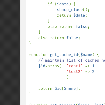
if (
$data
) {            
shmop_close
();

            return 
$data
;

        }

        else return 
false
;      
}

    else return 
false
;          
}

function 
get_cache_id
(
$name
) {

// maintain list of caches he
$id
=array(  
'test1' 
=> 
1

'test2' 
=> 
2

);

    return 
$id
[
$name
];

}
