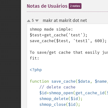
Notas de Usuários
2 notes
makr at makrit dot net
5
¶
up
down
shmop made simple:

$test=get_cache('test');

save_cache($test, 'test1', 600);

To save/get cache that easily ju
fit:

<?php

function 
save_cache
(
$data
, 
$name
// delete cache

$id
=
shmop_open
(
get_cache_id
(
shmop_delete
(
$id
);

shmop_close
(
$id
);
