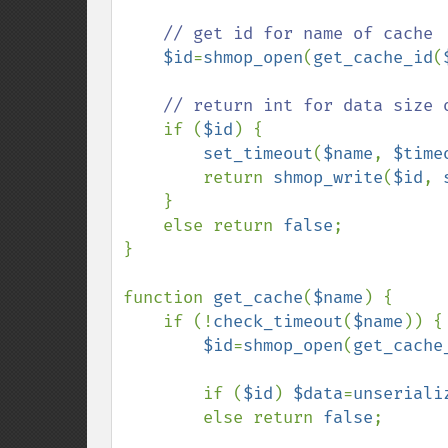
// get id for name of cache

$id
=
shmop_open
(
get_cache_id
(
// return int for data size o
if (
$id
) {

set_timeout
(
$name
, 
$time
        return 
shmop_write
(
$id
, 
    }

    else return 
false
;

}

function 
get_cache
(
$name
) {

    if (!
check_timeout
(
$name
)) {

$id
=
shmop_open
(
get_cache
        if (
$id
) 
$data
=
unseriali
        else return 
false
;      