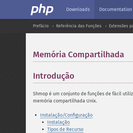
Downloads
Documentation
Prefácio
Referência das Funções
Extensões p
Memória Compartilhada
¶
Introdução
¶
Shmop é um conjunto de funções de fácil utili
memória compartilhada Unix.
Instalação/Configuração
Instalação
Tipos de Recurso