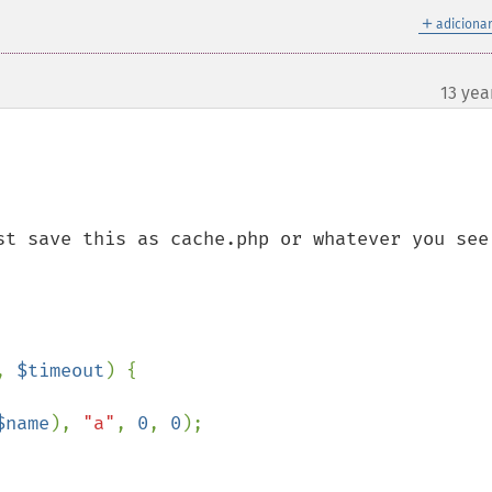
＋
adicionar
13 yea
st save this as cache.php or whatever you see 
, 
$timeout
) {

$name
), 
"a"
, 
0
, 
0
);
