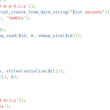
) {

Y-m-d H:i:s'
));

rval_create_from_date_string
(
"
$int
 seconds"
));
t
, 
'YmdHis'
);

0
);

op_read
(
$id
, 
0
, 
shmop_size
(
$id
)));

4
, 
strlen
(
serialize
(
$tl
)));

tl
), 
0
);

d H:i:s'
));

is'
);
