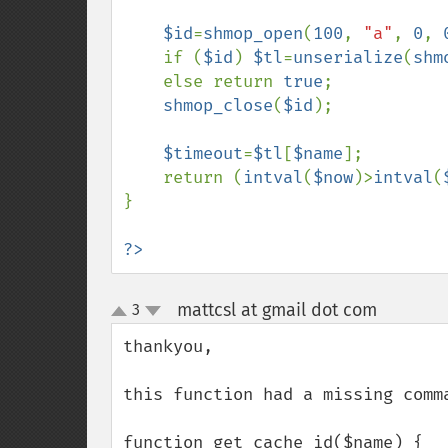
$id
=
shmop_open
(
100
, 
"a"
, 
0
, 
    if (
$id
) 
$tl
=
unserialize
(
shm
    else return 
true
;

shmop_close
(
$id
);

$timeout
=
$tl
[
$name
];

    return (
intval
(
$now
)>
intval
(
}

?>
mattcsl at gmail dot com
3
¶
up
down
thankyou,

this function had a missing comm
function get_cache_id($name) {
